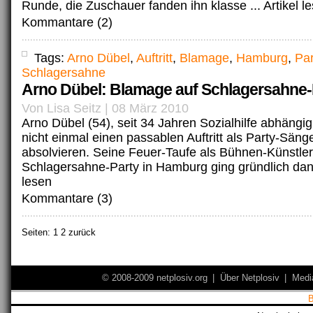
Runde, die Zuschauer fanden ihn klasse ...
Artikel l
Kommantare (2)
Tags:
Arno Dübel
,
Auftritt
,
Blamage
,
Hamburg
,
Par
Schlagersahne
Arno Dübel: Blamage auf Schlagersahne-
Von Lisa Seitz | 08 März 2010
Arno Dübel (54), seit 34 Jahren Sozialhilfe abhängig
nicht einmal einen passablen Auftritt als Party-Säng
absolvieren. Seine Feuer-Taufe als Bühnen-Künstler
Schlagersahne-Party in Hamburg ging gründlich dan
lesen
Kommantare (3)
Seiten:
1
2 zurück
© 2008-2009 netplosiv.org
|
Über Netplosiv
|
Medi