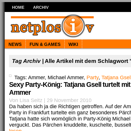
HOME
ARCHIV
NEWS
FUN & GAMES
WIKI
Tag Archiv |
Alle Artikel mit dem Schlagwort 
Tags: Ammer, Michael Ammer,
Party
,
Tatjana Gsel
Sexy Party-König: Tatjana Gsell turtelt mi
Ammer
Von Lisa Seitz | 29 November 2010
Da haben sich ja die Richtigen getroffen. Auf der 
Party in Frankfurt turtelte ein ganz besonderes Pär
Tatjana hatte sich womöglich in Party-König Micha
verguckt. Das Pärchen knuddelte, kuschelte, busselte