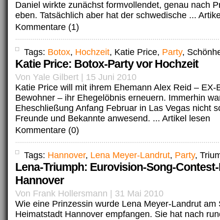
Daniel wirkte zunächst formvollendet, genau nach Pr
eben. Tatsächlich aber hat der schwedische ...
Artik
Kommentare (1)
Tags:
Botox
,
Hochzeit
, Katie Price,
Party
, Schönhe
Katie Price: Botox-Party vor Hochzeit
Von Yale Gilbert | 15 Juni 2010
Katie Price will mit ihrem Ehemann Alex Reid – EX-B
Bewohner – ihr Ehegelöbnis erneuern. Immerhin war
Eheschließung Anfang Februar in Las Vegas nicht so
Freunde und Bekannte anwesend. ...
Artikel lesen
Kommentare (0)
Tags:
Hannover
,
Lena Meyer-Landrut
,
Party
, Triu
Lena-Triumph: Eurovision-Song-Contest-P
Hannover
Von Frank Hollersmann | 31 Mai 2010
Wie eine Prinzessin wurde Lena Meyer-Landrut am S
Heimatstadt Hannover empfangen. Sie hat nach run