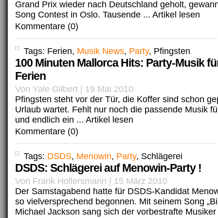
Grand Prix wieder nach Deutschland geholt, gewann
Song Contest in Oslo. Tausende ...
Artikel lesen
Kommentare (0)
Tags: Ferien,
Musik News
,
Party
, Pfingsten
100 Minuten Mallorca Hits: Party-Musik für
Ferien
Von Yale Gilbert | 19 Mai 2010
Pfingsten steht vor der Tür, die Koffer sind schon ge
Urlaub wartet. Fehlt nur noch die passende Musik fü
und endlich ein ...
Artikel lesen
Kommentare (0)
Tags:
DSDS
,
Menowin
,
Party
, Schlägerei
DSDS: Schlägerei auf Menowin-Party !
Von Frank Hollersmann | 15 März 2010
Der Samstagabend hatte für DSDS-Kandidat Menowi
so vielversprechend begonnen. Mit seinem Song „Bil
Michael Jackson sang sich der vorbestrafte Musiker 