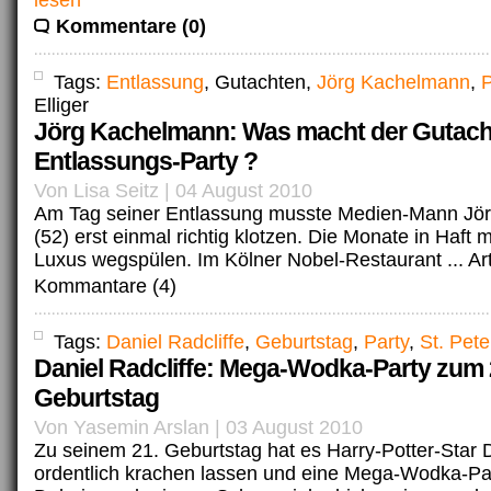
lesen
Kommentare (0)
Tags:
Entlassung
, Gutachten,
Jörg Kachelmann
,
P
Elliger
Jörg Kachelmann: Was macht der Gutach
Entlassungs-Party ?
Von Lisa Seitz | 04 August 2010
Am Tag seiner Entlassung musste Medien-Mann Jö
(52) erst einmal richtig klotzen. Die Monate in Haft 
Luxus wegspülen. Im Kölner Nobel-Restaurant ...
Ar
Kommantare (4)
Tags:
Daniel Radcliffe
,
Geburtstag
,
Party
,
St. Pet
Daniel Radcliffe: Mega-Wodka-Party zum 
Geburtstag
Von Yasemin Arslan | 03 August 2010
Zu seinem 21. Geburtstag hat es Harry-Potter-Star D
ordentlich krachen lassen und eine Mega-Wodka-Part