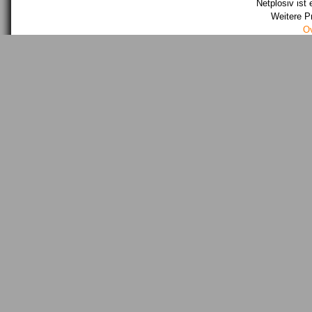
Netplosiv ist 
Weitere P
O