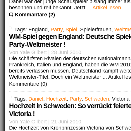
Dabei war der junge Schauspieler bislang immer als
besonnen und reif bekannt. Jetzt ...
Artikel lesen
Kommantare (2)
Tags: England,
Party
,
Spiel
, Spielerfrauen,
Weltme
WM-Spiel gegen England: Deutsche Spiel
Party-Weltmeister !
Von Yale Gilbert | 28 Juni 2010
Die schärfsten Rivalen der deutschen Nationalmanns
Frankreich, Italien und England, haben die WM 2010
bereits verlassen müssen. Deutschland kämpft weit
Weltmeister-Titel. Doch ein Weltmeister ...
Artikel le
Kommentare (0)
Tags:
Daniel
,
Hochzeit
,
Party
,
Schweden
, Victoria
Hochzeit in Schweden: So verrückt feiert
Victoria !
Von Yale Gilbert | 21 Juni 2010
Die Hochzeit von Kronprinzessin Victoria von Schw