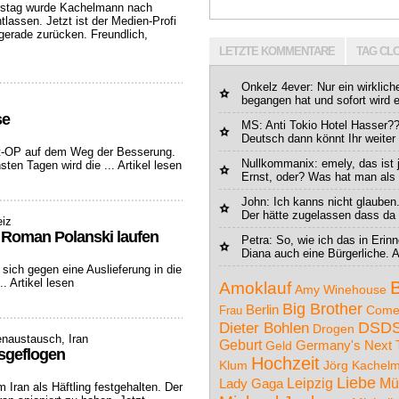
erstag wurde Kachelmann nach
assen. Jetzt ist der Medien-Profi
gerade zurücken. Freundlich,
LETZTE KOMMENTARE
TAG CL
Onkelz 4ever: Nur ein wirklich
begangen hat und sofort wird er
se
MS
: Anti Tokio Hotel Hasser??
Deutsch dann könnt Ihr weiter 
ft-OP auf dem Weg der Besserung.
Nullkommanix
: emely, das ist 
sten Tagen wird die ...
Artikel lesen
Ernst, oder? Was hat man als 
John
: Ich kanns nicht glauben
Der hätte zugelassen dass da 
eiz
t Roman Polanski laufen
Petra
: So, wie ich das in Eri
Diana auch eine Bürgerliche. A
sich gegen eine Auslieferung in die
..
Artikel lesen
Amoklauf
Amy Winehouse
Big Brother
Berlin
Come
Frau
DSD
Dieter Bohlen
Drogen
enaustausch, Iran
Geburt
Germany's Next 
Geld
usgeflogen
Hochzeit
Klum
Jörg Kachel
Liebe
Leipzig
Mü
Lady Gaga
 Iran als Häftling festgehalten. Der