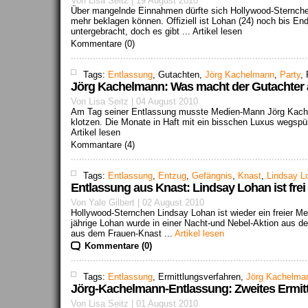
Von Lisa Seitz | 19 August 2010
Über mangelnde Einnahmen dürfte sich Hollywood-Sternche
mehr beklagen können. Offiziell ist Lohan (24) noch bis End
untergebracht, doch es gibt ...
Artikel lesen
Kommentare (0)
Tags:
Entlassung
, Gutachten,
Jörg Kachelmann
,
Party
, 
Jörg Kachelmann: Was macht der Gutachter 
Von Lisa Seitz | 04 August 2010
Am Tag seiner Entlassung musste Medien-Mann Jörg Kachel
klotzen. Die Monate in Haft mit ein bisschen Luxus wegspül
Artikel lesen
Kommantare (4)
Tags:
Entlassung
,
Entzug
,
Gefängnis
,
Knast
,
Lindsay L
Entlassung aus Knast: Lindsay Lohan ist frei 
Von Yale Gilbert | 02 August 2010
Hollywood-Sternchen Lindsay Lohan ist wieder ein freier M
jährige Lohan wurde in einer Nacht-und Nebel-Aktion aus de
aus dem Frauen-Knast ...
Artikel lesen
Kommentare (0)
Tags:
Entlassung
, Ermittlungsverfahren,
Jörg Kachelma
Jörg-Kachelmann-Entlassung: Zweites Ermit
Von Lisa Seitz | 01 August 2010