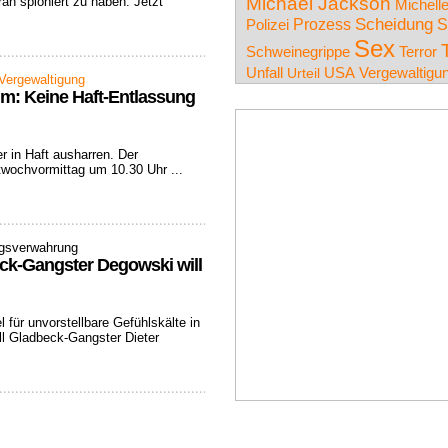
Michael Jackson
an spioniert zu haben. Jetzt
Michell
Prozess
Scheidung
S
Polizei
Sex
Schweinegrippe
Terror
Unfall
USA
Vergewaltigu
Urteil
Vergewaltigung
m: Keine Haft-Entlassung
 in Haft ausharren. Der
wochvormittag um 10.30 Uhr ...
ngsverwahrung
ck-Gangster Degowski will
 für unvorstellbare Gefühlskälte in
ll Gladbeck-Gangster Dieter