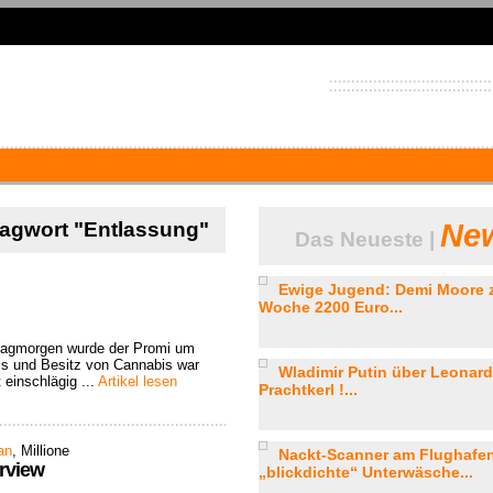
hlagwort "Entlassung"
New
Das Neueste |
Ewige Jugend: Demi Moore z
Woche 2200 Euro...
ntagmorgen wurde der Promi um
ss und Besitz von Cannabis war
Wladimir Putin über Leonard
 einschlägig ...
Artikel lesen
Prachtkerl !...
an
, Millione
Nackt-Scanner am Flughafen:
erview
„blickdichte“ Unterwäsche...