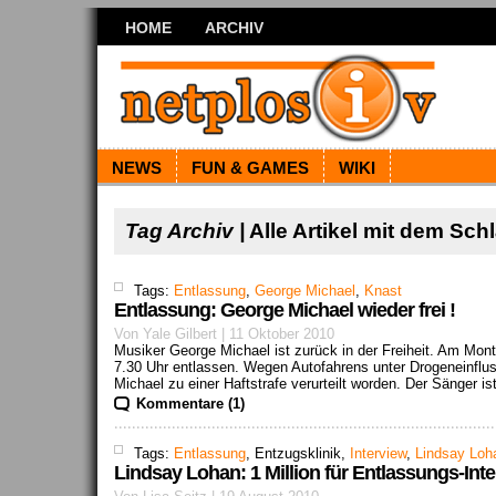
HOME
ARCHIV
NEWS
FUN & GAMES
WIKI
Tag Archiv |
Alle Artikel mit dem Sc
Tags:
Entlassung
,
George Michael
,
Knast
Entlassung: George Michael wieder frei !
Von Yale Gilbert | 11 Oktober 2010
Musiker George Michael ist zurück in der Freiheit. Am Mo
7.30 Uhr entlassen. Wegen Autofahrens unter Drogeneinflu
Michael zu einer Haftstrafe verurteilt worden. Der Sänger ist
Kommentare (1)
Tags:
Entlassung
, Entzugsklinik,
Interview
,
Lindsay Loh
Lindsay Lohan: 1 Million für Entlassungs-Int