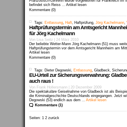
Französisch-Lehrerin wurde vorgeworfen für Frankreich im Ir
befindet sich Reiss ...
Artikel lesen
Kommentare (0)
Tags:
Entlassung
,
Haft
, Haftprüfung,
Jörg Kachelmann
,
Haftprüfungstermin am Amtsgericht Mannhei
für Jörg Kachelmann
Von Lisa Seitz | 24 März 2010
Der beliebte Wetter-Mann Jörg Kachelmann (51) muss weiter
Haftprüfungstermin vor dem Amtsgericht Mannheim am Mitt
Artikel lesen
Kommentare (0)
Tags: Dieter Degowski,
Entlassung
, Gladbeck, Sicheru
EU-Urteil zur Sicherungsverwahrung: Gladbe
auch raus !
Von Frank Hollersmann | 20 Dezember 2009
Die spektakuläre Geiselnahme von Gladbeck ist als Beispiel
die Kriminalgeschichte Deutschlands eingegangen. Jetzt wi
Degowski (53) endlich aus dem ...
Artikel lesen
Kommentare (1)
Seiten:
1
2 zurück