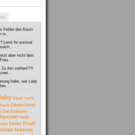
OUD
er Fehler den Kevin
 in...
? Lernt Ihr erstmal
solch...
jetzt aber nicht dein
Frau...
. Zu ihm stehen!??!
zwei...
nnerung habe, war Lady
ber...
Baby
Bauer sucht
Deutschland
back
S
Ehe
Erdbeben
Topmodel
Heidi
Knast
Kinder
mann
nchen
Madonna