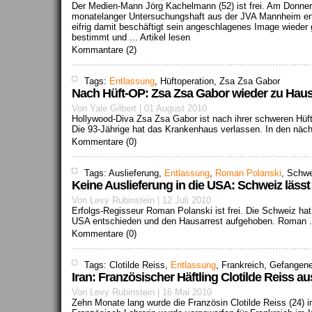
Der Medien-Mann Jörg Kachelmann (52) ist frei. Am Donn
monatelanger Untersuchungshaft aus der JVA Mannheim entl
eifrig damit beschäftigt sein angeschlagenes Image wieder 
bestimmt und ...
Artikel lesen
Kommantare (2)
Tags:
Entlassung
, Hüftoperation, Zsa Zsa Gabor
Nach Hüft-OP: Zsa Zsa Gabor wieder zu Hau
Von Yale Gilbert | 01 August 2010
Hollywood-Diva Zsa Zsa Gabor ist nach ihrer schweren Hü
Die 93-Jährige hat das Krankenhaus verlassen. In den näch
Kommentare (0)
Tags: Auslieferung,
Entlassung
,
Roman Polanski
, Schw
Keine Auslieferung in die USA: Schweiz läss
Von Levy Rubinstein | 12 Juli 2010
Erfolgs-Regisseur Roman Polanski ist frei. Die Schweiz hat 
USA entschieden und den Hausarrest aufgehoben. Roman .
Kommentare (0)
Tags: Clotilde Reiss,
Entlassung
, Frankreich, Gefangen
Iran: Französischer Häftling Clotilde Reiss a
Von Levy Rubinstein | 16 Mai 2010
Zehn Monate lang wurde die Französin Clotilde Reiss (24) im