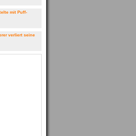
elte mit Puff-
rer verliert seine