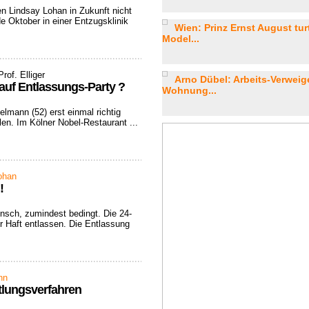
n Lindsay Lohan in Zukunft nicht
e Oktober in einer Entzugsklinik
Wien: Prinz Ernst August turt
Model...
Prof. Elliger
Arno Dübel: Arbeits-Verweige
auf Entlassungs-Party ?
Wohnung...
mann (52) erst einmal richtig
en. Im Kölner Nobel-Restaurant ...
ohan
!
ensch, zumindest bedingt. Die 24-
r Haft entlassen. Die Entlassung
nn
tlungsverfahren