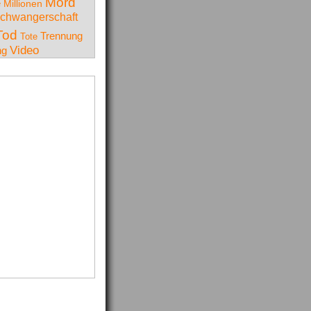
Mord
e
Millionen
chwangerschaft
Tod
Trennung
Tote
Video
ng