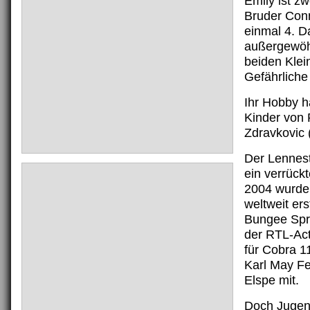
Emily ist zw
Bruder Con
einmal 4. D
außergewöh
beiden Klei
Gefährliche
Ihr Hobby h
Kinder von 
Zdravkovic 
Der Lennest
ein verrück
2004 wurde 
weltweit er
Bungee Spri
der RTL-Act
für Cobra 1
Karl May Fe
Elspe mit.
Doch Jugen