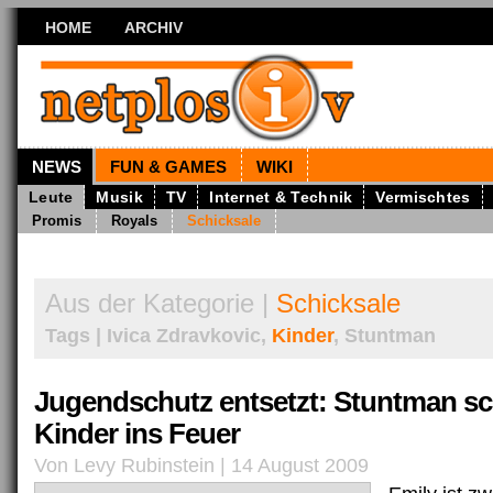
HOME
ARCHIV
NEWS
FUN & GAMES
WIKI
Leute
Musik
TV
Internet & Technik
Vermischtes
Promis
Royals
Schicksale
Aus der Kategorie |
Schicksale
Tags | Ivica Zdravkovic,
Kinder
, Stuntman
Jugendschutz entsetzt: Stuntman sc
Kinder ins Feuer
Von Levy Rubinstein | 14 August 2009