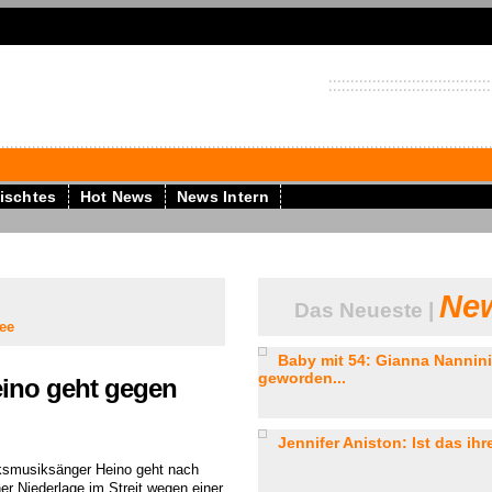
ischtes
Hot News
News Intern
New
Das Neueste |
ee
Baby mit 54: Gianna Nannini 
geworden...
eino geht gegen
Jennifer Aniston: Ist das ihr
ksmusiksänger Heino geht nach
ner Niederlage im Streit wegen einer