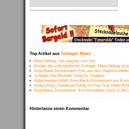
Top Artikel aus
Schlager News
Maria Hellwig: Sie sang bis zum Tod
Königin des volkstümlichen Schlager: Maria Hellwig ist t
Anna-Maria Zimmermann: Foto aus dem Unglücks-Heliko
Schlager-Star Michelle: Song für Totgeburt
Hubschrauber-Unfall: Anna-Maria Zimmermann aus Kom
Andrea Berg: Grandioser Erfolg mit Pop-Titan Dieter Boh
Anna-Maria Zimmermann: Knochensplitter steckt in der 
Hinterlasse einen Kommentar