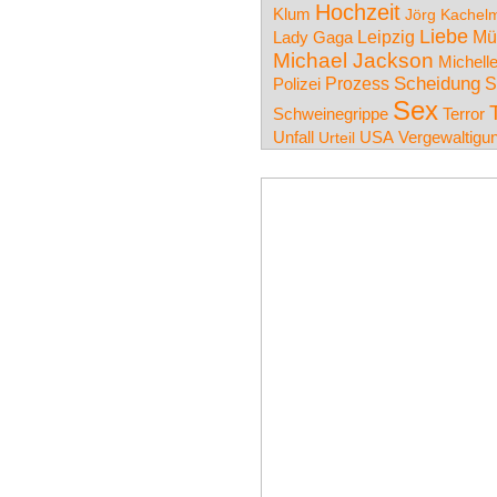
Hochzeit
Klum
Jörg Kachel
Liebe
Leipzig
Mü
Lady Gaga
Michael Jackson
Michell
Prozess
Scheidung
S
Polizei
Sex
Schweinegrippe
Terror
Unfall
USA
Vergewaltigu
Urteil