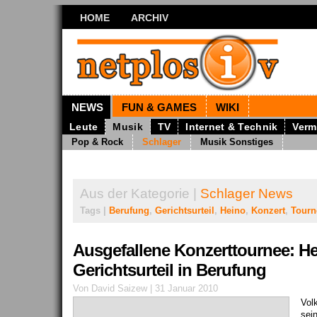
HOME
ARCHIV
NEWS
FUN & GAMES
WIKI
Leute
Musik
TV
Internet & Technik
Verm
Pop & Rock
Schlager
Musik Sonstiges
Aus der Kategorie |
Schlager News
Tags |
Berufung
,
Gerichtsurteil
,
Heino
,
Konzert
,
Tourn
Ausgefallene Konzerttournee: H
Gerichtsurteil in Berufung
Von David Saizew | 31 Januar 2010
Vol
sei