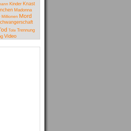
Knast
Kinder
mann
nchen
Madonna
Mord
e
Millionen
chwangerschaft
Tod
Trennung
Tote
Video
ng