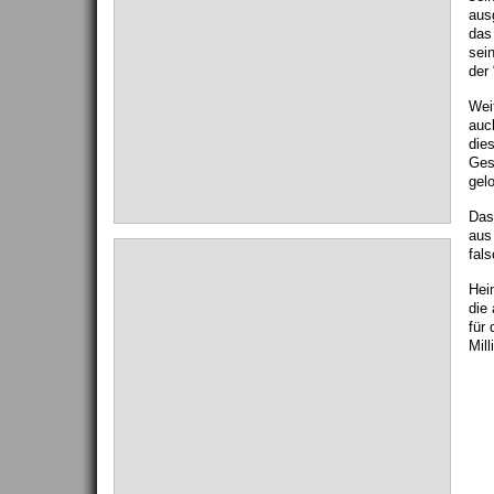
aus
das 
sei
der 
Wei
auc
die
Ges
gel
Das
aus
fal
Hei
die
für
Mil