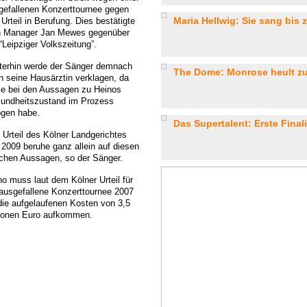
gefallenen Konzerttournee gegen
Maria Hellwig: Sie sang bis 
Urteil in Berufung. Dies bestätigte
n Manager Jan Mewes gegenüber
“Leipziger Volkszeitung”.
terhin werde der Sänger demnach
The Dome: Monrose heult zu
h seine Hausärztin verklagen, da
se bei den Aussagen zu Heinos
undheitszustand im Prozess
ogen habe.
Das Supertalent: Erste Finali
 Urteil des Kölner Landgerichtes
 2009 beruhe ganz allein auf diesen
schen Aussagen, so der Sänger.
no muss laut dem Kölner Urteil für
 ausgefallene Konzerttournee 2007
 die aufgelaufenen Kosten von 3,5
lionen Euro aufkommen.