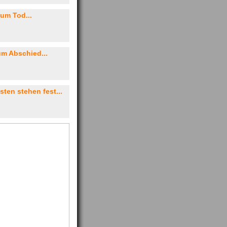
zum Tod...
m Abschied...
sten stehen fest...