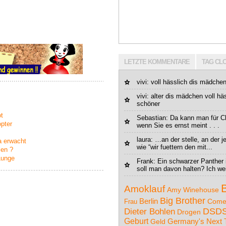
LETZTE KOMMENTARE
TAG CL
vivi: voll hässlich dis mädchen bin vi
vivi: alter dis mädchen voll häs
schöner
ot
Sebastian
: Da kann man für Ch
pter
wenn Sie es ernst meint . . .
laura: …an der stelle, an der
a erwacht
wie “wir fuettern den mit...
len ?
Lunge
Frank: Ein schwarzer Panther
soll man davon halten? Ich wei
Amoklauf
Amy Winehouse
Big Brother
Berlin
Come
Frau
Dieter Bohlen
DSD
Drogen
Geburt
Germany's Next 
Geld