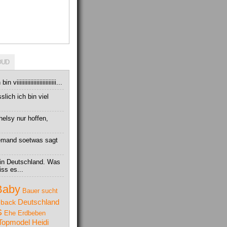
OUD
iiiiiiiiiiiiiiiiiiiiiiiii...
slich ich bin viel
elsy nur hoffen,
 jemand soetwas sagt
 in Deutschland. Was
ss es...
Baby
Bauer sucht
Deutschland
back
S
Ehe
Erdbeben
Topmodel
Heidi