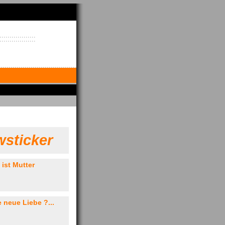
sticker
ist Mutter
e neue Liebe ?...