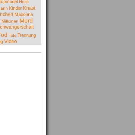
Topmodel
Heidi
Knast
Kinder
mann
nchen
Madonna
Mord
e
Millionen
chwangerschaft
Tod
Trennung
Tote
Video
ng