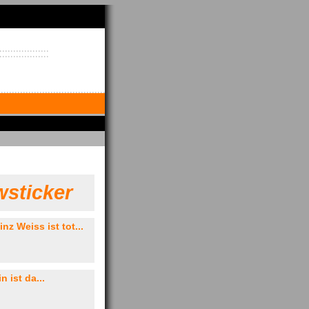
sticker
z Weiss ist tot...
 ist da...