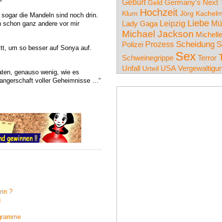
Geburt
Germany's Next 
Geld
Hochzeit
Klum
Jörg Kachel
 sogar die Mandeln sind noch drin.
Liebe
Leipzig
Mü
n schon ganz andere vor mir
Lady Gaga
Michael Jackson
Michell
Prozess
Scheidung
S
Polizei
litt, um so besser auf Sonya auf.
Sex
Schweinegrippe
Terror
Unfall
USA
Vergewaltigu
Urteil
aten, genauso wenig, wie es
angerschaft voller Geheimnisse …“
rin ?
g
ogramme