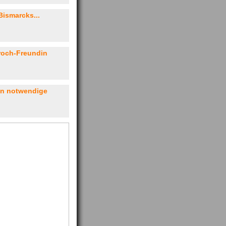
Bismarcks...
roch-Freundin
hen notwendige