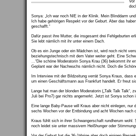
Vor
doc
Sonya: „Ich war noch NIE in der Klinik. Mein Blinddarm und
Ich habe gehörigen Respekt vor der Geburt. Aber das habe
geschafft.“
Dafür passt ihre Mutter, die insgesamt drei Fehlgeburten er
Sie lebt nämlich mit ihr unter einem Dach.
Ob es ein Junge oder ein Mädchen ist, wird noch nicht verr
beziehungstechnisch mit dem Vater weiter geht. Eine Schw
…“Die schöne Moderatorin Sonya Krau (36) bekommt ihr er
Geplant war der Nachwuchs nämlich nicht. Doch die Schöne
Im Interview mit der Bildzeitung verrät Sonya Kraus, dass
um einen Geschäftsmann aus Frankfurt handelt. Er freut si
Lange hat man der blonden Moderatorin („Talk Talk Talk“,
Juli bei Pro7) gar nichts angemerkt. Jetzt ist Sonya schon
Eine lange Baby-Pause will Kraus aber nicht einlegen, nur 
sechs Wochen vor der Entbindung und acht Wochen nach d
Kraus fühlt sich in ihrer Schwangerschaft rundherum wohl.
noch leidet sie unter massivem Heißhunger oder Stimmun
Vor der Geburt hat die 36-Jährige aber doch einigen Respek