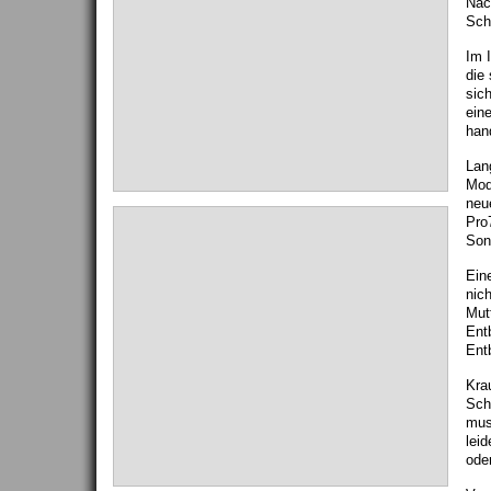
Nac
Sch
Im I
die
sic
ein
hand
Lan
Mode
neu
Pro7
Son
Ein
nic
Mut
Ent
Ent
Krau
Sch
mus
lei
ode