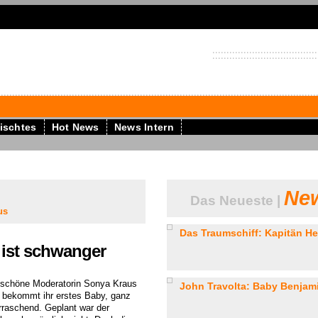
ischtes
Hot News
News Intern
New
Das Neueste |
us
Das Traumschiff: Kapitän Hein
ist schwanger
 schöne Moderatorin Sonya Kraus
John Travolta: Baby Benjamin
) bekommt ihr erstes Baby, ganz
rraschend. Geplant war der