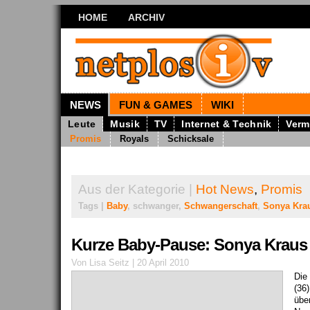
HOME
ARCHIV
NEWS
FUN & GAMES
WIKI
Leute
Musik
TV
Internet & Technik
Verm
Promis
Royals
Schicksale
Aus der Kategorie |
Hot News
,
Promis
Tags |
Baby
, schwanger,
Schwangerschaft
,
Sonya Kra
Kurze Baby-Pause: Sonya Kraus 
Von Lisa Seitz | 20 April 2010
Die
(36
übe