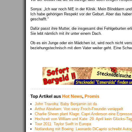
Sonya: „Ich war noch NIE in der Klinik. Mein Blinddarm und
Ich habe gehörigen Respekt vor der Geburt. Aber das habe
geschafft.“
Dafür passt ihre Mutter, die insgesamt drei Fehlgeburten er
Sie lebt nämlich mit ihr unter einem Dach.
Ob es ein Junge oder ein Mädchen ist, wird noch nicht verr
beziehungstechnisch mit dem Vater weiter geht. Eine Schw
Top Artikel aus
Hot News
,
Promis
John Travolta: Baby Benjamin ist da
Arthur Abraham: Von sexy Froch-Freundin veräppelt
Charlie Sheen plant Klage: Capri Anderson eine Erpresse
Hochzeit von William und Kate: 29. April kein Glücks-Ta
Tour 2011: Taylor Swift in Europa
Notlandung mit Boeing: Leonardo DiCaprio schreibt Aut