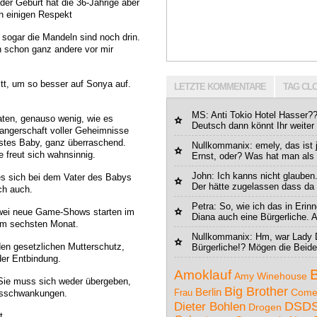
 der Geburt hat die 36-Jährige aber
h einigen Respekt
 sogar die Mandeln sind noch drin.
n schon ganz andere vor mir
litt, um so besser auf Sonya auf.
LETZTE KOMMENTARE
TAG CL
MS
: Anti Tokio Hotel Hasser??
aten, genauso wenig, wie es
Deutsch dann könnt Ihr weiter 
angerschaft voller Geheimnisse
stes Baby, ganz überraschend.
Nullkommanix
: emely, das ist 
 freut sich wahnsinnig.
Ernst, oder? Was hat man als 
John
: Ich kanns nicht glauben
 es sich bei dem Vater des Babys
Der hätte zugelassen dass da 
ch auch.
Petra
: So, wie ich das in Eri
 zwei neue Game-Shows starten im
Diana auch eine Bürgerliche. A
 im sechsten Monat.
Nullkommanix
: Hm, war Lady 
den gesetzlichen Mutterschutz,
Bürgerliche!? Mögen die Beide
er Entbindung.
Amoklauf
Amy Winehouse
 Sie muss sich weder übergeben,
Big Brother
Berlin
Come
Frau
gsschwankungen.
DSD
Dieter Bohlen
Drogen
t