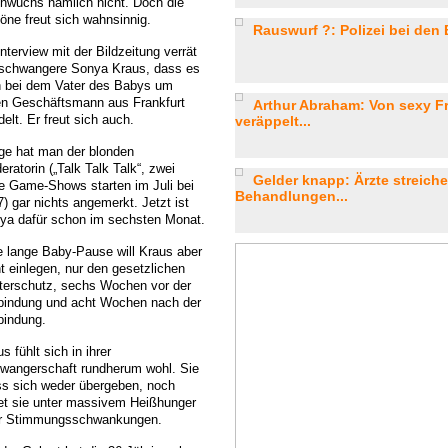
hwuchs nämlich nicht. Doch die
öne freut sich wahnsinnig.
Rauswurf ?: Polizei bei den 
nterview mit der Bildzeitung verrät
 schwangere Sonya Kraus, dass es
h bei dem Vater des Babys um
en Geschäftsmann aus Frankfurt
Arthur Abraham: Von sexy F
elt. Er freut sich auch.
veräppelt...
ge hat man der blonden
ratorin („Talk Talk Talk“, zwei
Gelder knapp: Ärzte streic
e Game-Shows starten im Juli bei
Behandlungen...
) gar nichts angemerkt. Jetzt ist
ya dafür schon im sechsten Monat.
e lange Baby-Pause will Kraus aber
ht einlegen, nur den gesetzlichen
terschutz, sechs Wochen vor der
bindung und acht Wochen nach der
bindung.
s fühlt sich in ihrer
wangerschaft rundherum wohl. Sie
s sich weder übergeben, noch
det sie unter massivem Heißhunger
r Stimmungsschwankungen.