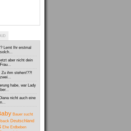
OUD
? Lernt Ihr erstmal
solch...
jetzt aber nicht dein
Frau...
. Zu ihm stehen!??!
zwei...
nnerung habe, war Lady
ber...
Diana nicht auch eine
n...
Baby
Bauer sucht
Deutschland
back
S
Ehe
Erdbeben