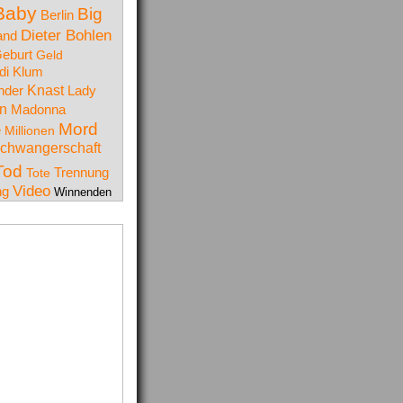
Baby
Big
Berlin
Dieter Bohlen
and
eburt
Geld
di Klum
Knast
nder
Lady
n
Madonna
Mord
e
Millionen
chwangerschaft
Tod
Trennung
Tote
Video
ng
Winnenden