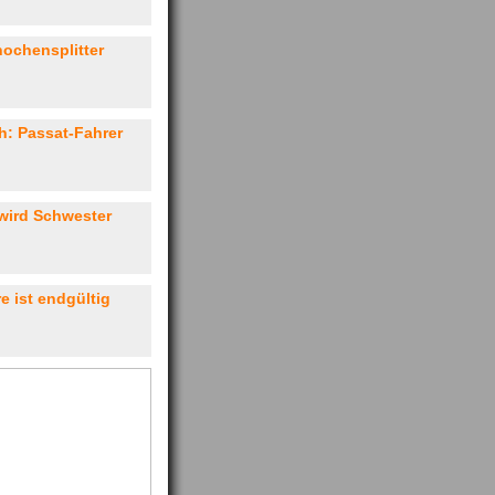
ochensplitter
h: Passat-Fahrer
 wird Schwester
e ist endgültig