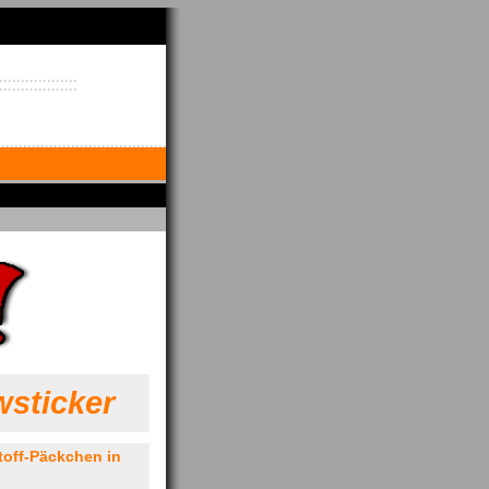
sticker
off-Päckchen in