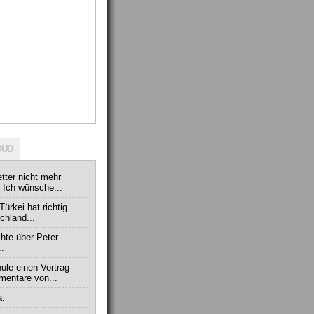
OUD
tter nicht mehr
. Ich wünsche...
Türkei hat richtig
chland...
chte über Peter
..
ule einen Vortrag
mentare von...
a.