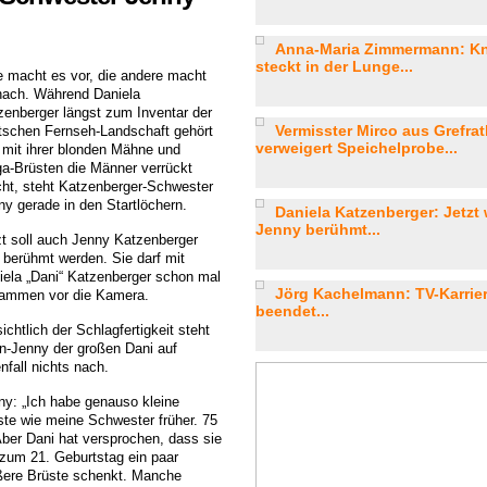
Anna-Maria Zimmermann: Kn
steckt in der Lunge...
e macht es vor, die andere macht
nach. Während Daniela
zenberger längst zum Inventar der
Vermisster Mirco aus Grefrat
tschen Fernseh-Landschaft gehört
verweigert Speichelprobe...
 mit ihrer blonden Mähne und
a-Brüsten die Männer verrückt
ht, steht Katzenberger-Schwester
ny gerade in den Startlöchern.
Daniela Katzenberger: Jetzt
Jenny berühmt...
zt soll auch Jenny Katzenberger
) berühmt werden. Sie darf mit
iela „Dani“ Katzenberger schon mal
Jörg Kachelmann: TV-Karrier
ammen vor die Kamera.
beendet...
ichtlich der Schlagfertigkeit steht
in-Jenny der großen Dani auf
nfall nichts nach.
ny: „Ich habe genauso kleine
ste wie meine Schwester früher. 75
Aber Dani hat versprochen, dass sie
 zum 21. Geburtstag ein paar
ßere Brüste schenkt. Manche