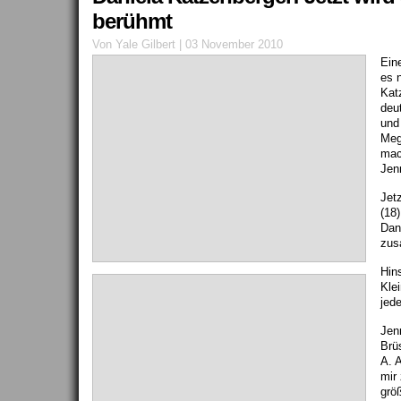
berühmt
Von Yale Gilbert | 03 November 2010
Ein
es 
Kat
deu
und
Meg
mac
Jen
Jet
(18
Dan
zus
Hins
Kle
jede
Jen
Brü
A. 
mir
grö