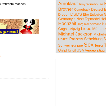
Amoklauf
n trotzdem machen !
Amy Winehouse
Brother
Deutschl
Comeback
DSDS
G
Drogen
Ehe
Erdbeben
Germany's Next Topmodel
Hei
Hochzeit
Ki
Jörg Kachelmann
Liebe
Leipzig
Münche
Gaga
Michael Jackson
Michell
Prozess
Scheidung
S
Polizei
Sex
Schweinegrippe
Terror
Unfall
USA
Vergewaltigu
Urteil
f