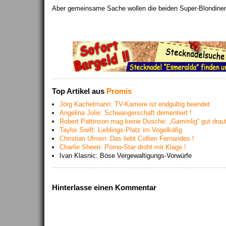
Aber gemeinsame Sache wollen die beiden Super-Blondine
Top Artikel aus
Promis
Jörg Kachelmann: TV-Karriere ist endgültig beendet
Angelina Jolie: Schwangerschaft dementiert !
Robert Pattinson mag keine Dusche: „Gammlig“ gut drau
Taylor Swift: Lieblings-Platz im Vogelkäfig
Christian Ulmen: Das liebt Collien Fernandes !
Charlie Sheen: Porno-Star droht mit Klage !
Ivan Klasnic: Böse Vergewaltigungs-Vorwürfe
Hinterlasse einen Kommentar