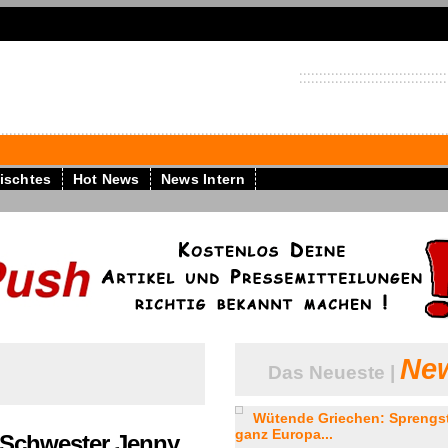
ischtes
Hot News
News Intern
New
Das Neueste |
Wütende Griechen: Sprengst
ganz Europa...
d Schwester Jenny