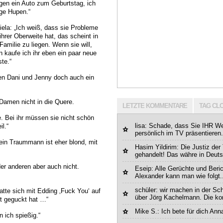
egen ein Auto zum Geburtstag, ich
ege Hupen.“
iela: „Ich weiß, dass sie Probleme
ihrer Oberweite hat, das scheint in
Familie zu liegen. Wenn sie will,
n kaufe ich ihr eben ein paar neue
te.“
en Dani und Jenny doch auch ein
Damen nicht in die Quere.
LETZTE KOMMENTARE
TAG CL
e. Bei ihr müssen sie nicht schön
lisa
: Schade, dass Sie IHR We
l.“
persönlich im TV präsentieren
ein Traummann ist eher blond, mit
Hasim Yildirim: Die Justiz der 
gehandelt! Das währe in Deuts
er anderen aber auch nicht.
Eseip: Alle Gerüchte und Beri
Alexander kann man wie folgt.
schüler: wir machen in der Sch
hatte sich mit Edding ‚Fuck You‘ auf
über Jörg Kachelmann. Die ko
t geguckt hat …“
Mike S.
: Ich bete für dich Ann
n ich spießig.“