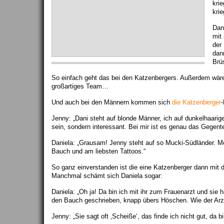
kri
kri
Dan
mit 
der 
dan
Brüs
So einfach geht das bei den Katzenbergers. Außerdem wär
großartiges Team…
Und auch bei den Männern kommen sich
die Katzenberger
-
Jenny: „Dani steht auf blonde Männer, ich auf dunkelhaarig
sein, sondern interessant. Bei mir ist es genau das Gegentei
Daniela: „Grausam! Jenny steht auf so Mucki-Südländer. M
Bauch und am liebsten Tattoos.“
So ganz einverstanden ist die eine Katzenberger dann mit d
Manchmal schämt sich Daniela sogar:
Daniela: „Oh ja! Da bin ich mit ihr zum Frauenarzt und sie 
den Bauch geschrieben, knapp übers Höschen. Wie der Arz
Jenny: „Sie sagt oft ‚Scheiße‘, das finde ich nicht gut, da bi