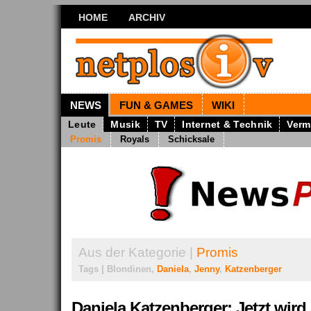
HOME
ARCHIV
NEWS
FUN & GAMES
WIKI
Leute
Musik
TV
Internet & Technik
Verm
Promis
Royals
Schicksale
Aus der Kategorie |
Promis
Tags | Blondinen,
Daniela
,
Jenny
,
Katzenberger
Daniela Katzenberger: Jetzt wir