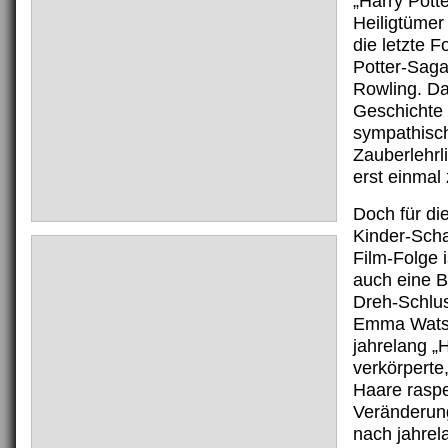
„Harry Potte
Heiligtümer
die letzte F
Potter-Saga
Rowling. Dam
Geschichte
sympathisc
Zauberlehrl
erst einmal
Doch für di
Kinder-Scha
Film-Folge 
auch eine B
Dreh-Schlus
Emma Watso
jahrelang „
verkörperte,
Haare raspe
Veränderun
nach jahre