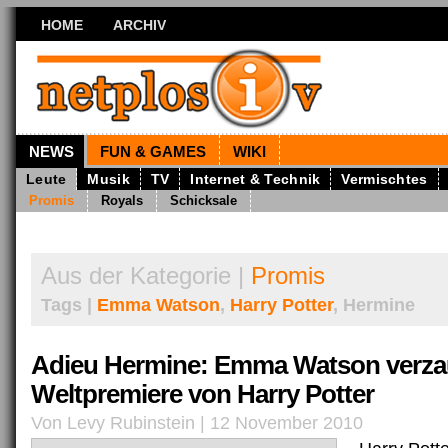
HOME
ARCHIV
NEWS
FUN & GAMES
WIKI
Leute
Musik
TV
Internet & Technik
Vermischtes
Promis
Royals
Schicksale
Aus der Kategorie |
Promis
Tags |
Emma Watson
,
Harry Potter
, Hermine
Adieu Hermine: Emma Watson verza
Weltpremiere von Harry Potter
Von Levy Rubinstein | 12 November 2010