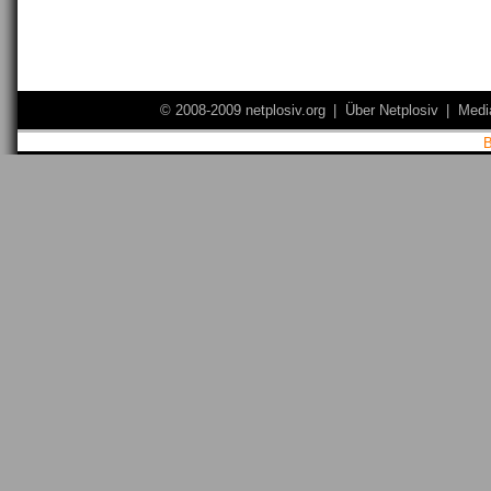
© 2008-2009 netplosiv.org
|
Über Netplosiv
|
Medi