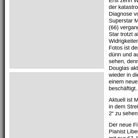
Erst zehn W
der katastr
Diagnose v
Superstar 
(66) vergan
Star trotzt a
Widrigkeite
Fotos ist de
dünn und a
sehen, denn
Douglas akt
wieder in die
einem neue
beschäftigt.
Aktuell ist
in dem Strei
2“ zu sehen
Der neue Fi
Pianist Lib