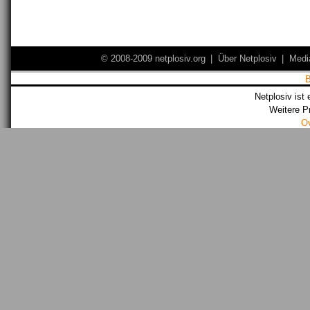
© 2008-2009 netplosiv.org
|
Über Netplosiv
|
Medi
Netplosiv ist 
Weitere P
O