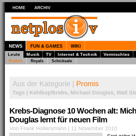
HOME
ARCHIV
NEWS
FUN & GAMES
WIKI
Leute
Musik
TV
Internet & Technik
Vermischtes
Promis
Royals
Schicksale
Aus der Kategorie |
Promis
Tags | Kehlkopfkrebs, Michael Douglas, Wall Str
Krebs-Diagnose 10 Wochen alt: Mich
Douglas lernt für neuen Film
Von Frank Hollersmann | 11 November 2010