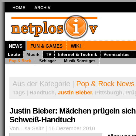
HOME
ARCHIV
NEWS
FUN & GAMES
WIKI
Leute
Musik
TV
Internet & Technik
Vermischtes
Pop & Rock
Schlager
Musik Sonstiges
Aus der Kategorie |
Pop & Rock News
Tags | Handtuch,
Justin Bieber
, Pittsburgh, Prü
Justin Bieber: Mädchen prügeln sic
Schweiß-Handtuch
Von Lisa Seitz | 16 Dezember 2010