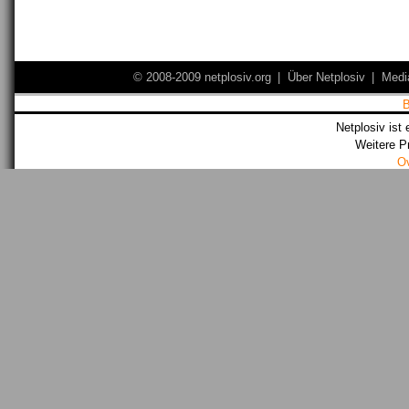
© 2008-2009 netplosiv.org
|
Über Netplosiv
|
Medi
Netplosiv ist 
Weitere P
O