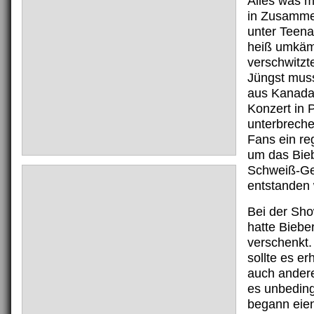
Alles was m
in Zusamme
unter Teen
heiß umkämp
verschwitzt
Jüngst muss
aus Kanada
Konzert in 
unterbreche
Fans ein re
um das Bie
Schweiß-Ge
entstanden 
Bei der Sho
hatte Biebe
verschenkt
sollte es er
auch andere
es unbeding
begann eien