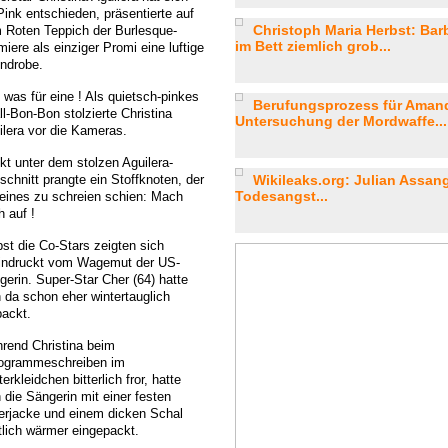
Pink entschieden, präsentierte auf
Christoph Maria Herbst: Ba
 Roten Teppich der Burlesque-
im Bett ziemlich grob...
iere als einziger Promi eine luftige
ndrobe.
 was für eine ! Als quietsch-pinkes
Berufungsprozess für Aman
l-Bon-Bon stolzierte Christina
Untersuchung der Mordwaffe...
ilera vor die Kameras.
ekt unter dem stolzen Aguilera-
schnitt prangte ein Stoffknoten, der
Wikileaks.org: Julian Assan
Todesangst...
 eines zu schreien schien: Mach
h auf !
bst die Co-Stars zeigten sich
indruckt vom Wagemut der US-
gerin. Super-Star Cher (64) hatte
h da schon eher wintertauglich
packt.
rend Christina beim
ogrammeschreiben im
terkleidchen bitterlich fror, hatte
 die Sängerin mit einer festen
erjacke und einem dicken Schal
tlich wärmer eingepackt.