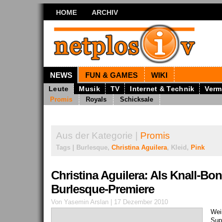
HOME
ARCHIV
NEWS
FUN & GAMES
WIKI
Leute
Musik
TV
Internet & Technik
Verm
Promis
Royals
Schicksale
Aus der Kategorie |
Promis
Tags | Burlesque,
Christina Aguilera
, Kleid,
Pink
Christina Aguilera: Als Knall-Bo
Burlesque-Premiere
Von Yasemin Arslan | 17 Dezember 2010
Wei
Supe