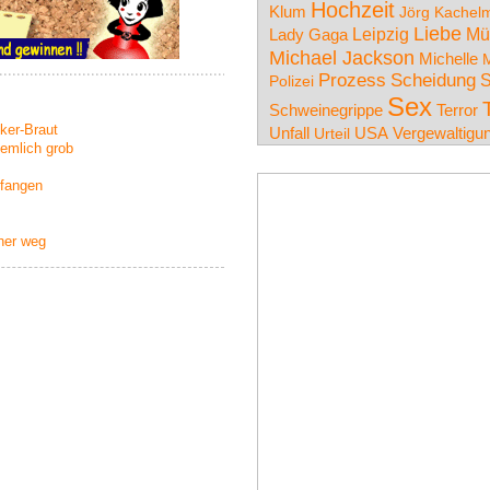
Hochzeit
Klum
Jörg Kachel
Liebe
Leipzig
Mü
Lady Gaga
Michael Jackson
Michelle
M
Prozess
Scheidung
S
Polizei
Sex
Schweinegrippe
Terror
ker-Braut
Unfall
USA
Urteil
Vergewaltigu
iemlich grob
efangen
cher weg