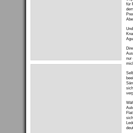
für 
dem
Prem
Abe
Und
Knal
Agu
Dir
Aus
nur
mic
Sel
bee
Sän
sic
ver
Wäh
Aut
Flat
sich
Led
deu