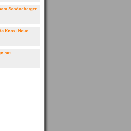
rbara Schöneberger
da Knox: Neue
ge hat