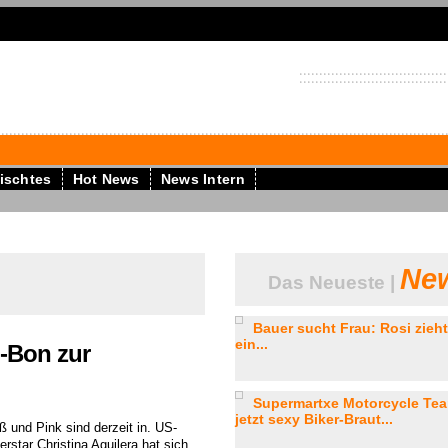
ischtes
Hot News
News Intern
New
Das Neueste |
Bauer sucht Frau: Rosi zieht
ein...
n-Bon zur
Supermartxe Motorcycle Team
jetzt sexy Biker-Braut...
ß und Pink sind derzeit in. US-
rstar Christina Aguilera hat sich