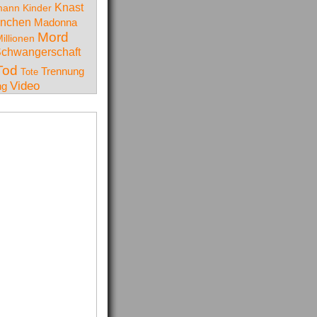
Knast
mann
Kinder
nchen
Madonna
Mord
illionen
chwangerschaft
Tod
Trennung
Tote
Video
ng