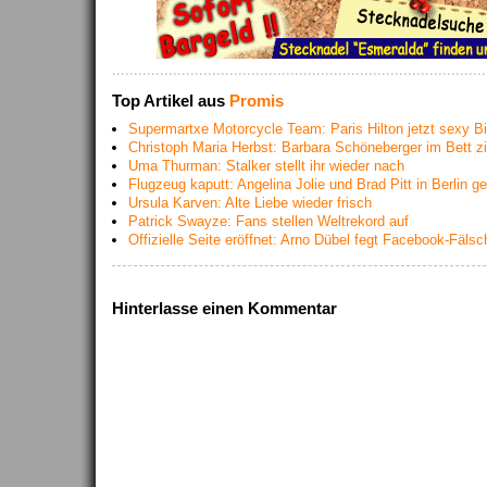
Top Artikel aus
Promis
Supermartxe Motorcycle Team: Paris Hilton jetzt sexy Bi
Christoph Maria Herbst: Barbara Schöneberger im Bett z
Uma Thurman: Stalker stellt ihr wieder nach
Flugzeug kaputt: Angelina Jolie und Brad Pitt in Berlin g
Ursula Karven: Alte Liebe wieder frisch
Patrick Swayze: Fans stellen Weltrekord auf
Offizielle Seite eröffnet: Arno Dübel fegt Facebook-Fäls
Hinterlasse einen Kommentar