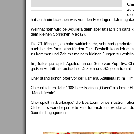
Chr
zu 
steh
hat auch ein bisschen was von den Feiertagen. Ich mag das
Weihnachten wird bei Aguilera dann aber tatsächlich ganz ku
dem kleinen Söhnchen Max (2).
Die 29-Jährige: „Ich habe wirklich sehr, sehr hart gearbeite
auch bei der Promotion für den Film. Deshalb kann ich es
zu kommen und Zeit mit meinem kleinen Jungen zu verbrin
In „Burlesque” spielt Aguilera an der Seite von Pop-Diva 
großen Auftritt als erotische Tänzerin und Sängerin träumt.
Cher stand schon öfter vor der Kamera, Aguilera ist im Fil
Cher erhielt im Jahr 1988 bereits einen „Oscar“ als beste Ha
„Mondsüchtig“.
Cher spielt in „Burlesque” die Besitzerin eines illustren, a
Clubs. „Es war der perfekte Film für mich, um wieder auf 
über ihr Engagement.