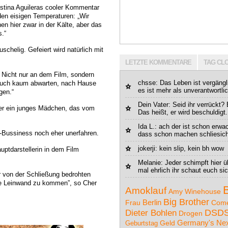
istina Aguileras cooler Kommentar
den eisigen Temperaturen: „Wir
en hier zwar in der Kälte, aber das
.“
schelig. Gefeiert wird natürlich mit
LETZTE KOMMENTARE
TAG CL
t. Nicht nur an dem Film, sondern
chsse: Das Leben ist vergängli
 auch kaum abwarten, nach Hause
es ist mehr als unverantwortlic
gen.“
Dein Vater
: Seid ihr verrückt? 
Cher ein junges Mädchen, das vom
Das heißt, er wird beschuldigt.
Ida L.
: ach der ist schon erwa
m-Bussiness noch eher unerfahren.
dass schon machen schliesich 
jokerji
: kein slip, kein bh wow
uptdarstellerin in dem Film
Melanie: Jeder schimpft hier üb
mal ehrlich ihr schaut euch sic
ber von der Schließung bedrohten
die Leinwand zu kommen”, so Cher
Amoklauf
Amy Winehouse
Big Brother
Berlin
Com
Frau
DSD
Dieter Bohlen
Drogen
Germany's Nex
Geburtstag
Geld