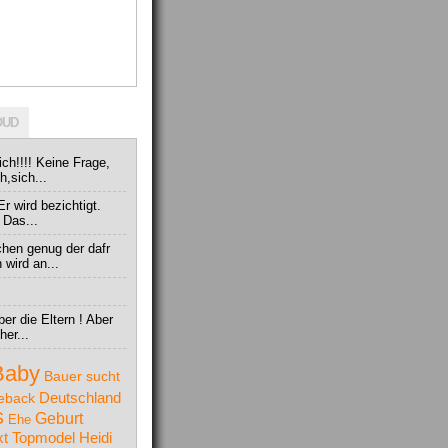
OUD
ch!!!! Keine Frage,
h,sich...
Er wird bezichtigt.
 Das...
chen genug der dafr
wird an...
er die Eltern ! Aber
her...
Baby
Bauer sucht
Deutschland
eback
S
Geburt
Ehe
t Topmodel
Heidi