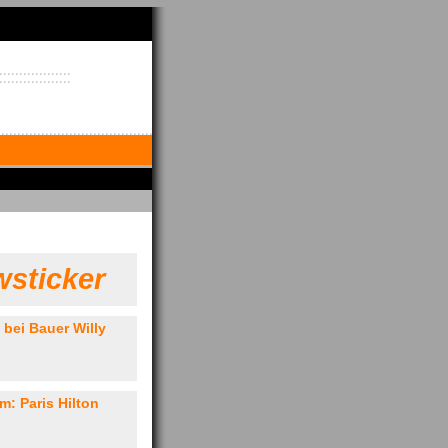
sticker
 bei Bauer Willy
: Paris Hilton