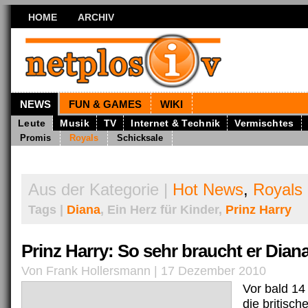
HOME
ARCHIV
NEWS
FUN & GAMES
WIKI
Leute
Musik
TV
Internet & Technik
Vermischtes
Promis
Royals
Schicksale
Aus der Kategorie |
Hot News
,
Royals
Tags |
Diana
, Ein Herz für Kinder,
Prinz Harry
Prinz Harry: So sehr braucht er Dian
Von Frank Hollersmann | 17 Dezember 2010
Vor bald 14
die britisch