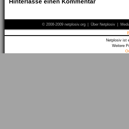
Hinterlasse einen Kommentar
© 2008-2009 netplosiv.org
|
Über Netplosiv
|
Medi
Netplosiv ist 
Weitere P
O