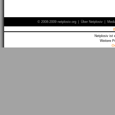
© 2008-2009 netplosiv.org
|
Über Netplosiv
|
Medi
Netplosiv ist 
Weitere P
O