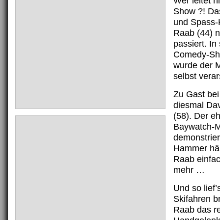
Wer leitet h
Show ?! Das
und Spass-
Raab (44) n
passiert. In
Comedy-Sho
wurde der M
selbst verar
Zu Gast be
diesmal Dav
(58). Der e
Baywatch-M
demonstrie
Hammer hän
Raab einfa
mehr …
Und so lief
Skifahren b
Raab das r