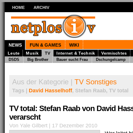
HOME
ARCHIV
NEWS
FUN & GAMES
WIKI
Leute
Musik
TV
Internet & Technik
Vermischtes
DSDS
Big Brother
Bauer sucht Frau
Dschungelcamp
Aus der Kategorie |
TV Sonstiges
Tags |
David Hasselhoff
, Stefan Raab, TV total
TV total: Stefan Raab von David Hass
verarscht
Von Yale Gilbert | 17 Dezember 2010