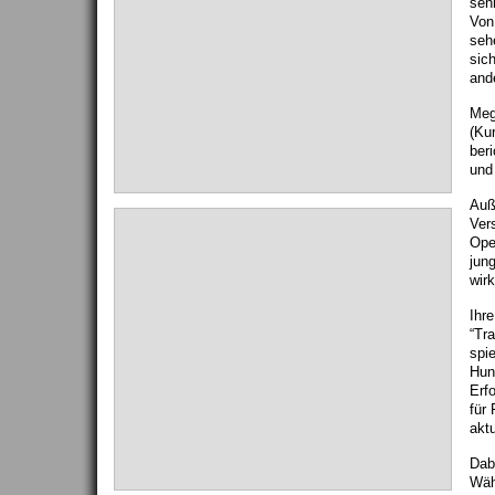
seh
Von
seh
sic
and
Meg
(Ku
ber
und
Auß
Ver
Ope
jun
wirk
Ihre
“Tr
spie
Hun
Erf
für
aktu
Dab
Wäh