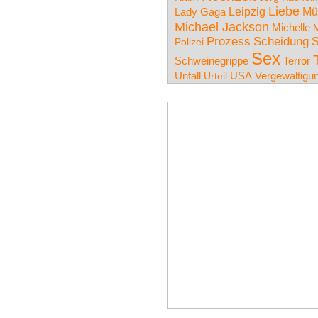
Liebe
Leipzig
Mü
Lady Gaga
Michael Jackson
Michelle
M
Prozess
Scheidung
S
Polizei
Sex
Schweinegrippe
Terror
Unfall
USA
Urteil
Vergewaltigu