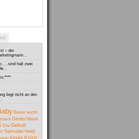
OUD
rst – der
arketingmann...
o…..sind halt zwei
de...
s;****
ng liegt nicht an den
.
Baby
Bauer sucht
Deutschland
eback
S
Geburt
Ehe
t Topmodel
Heidi
Knast
mann
Kinder