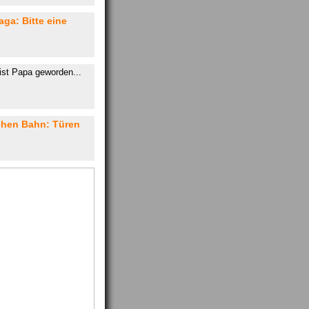
ga: Bitte eine
ist Papa geworden...
chen Bahn: Türen