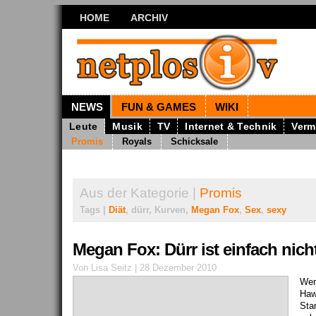
HOME
ARCHIV
NEWS
FUN & GAMES
WIKI
Leute
Musik
TV
Internet & Technik
Verm
Promis
Royals
Schicksale
Aus der Kategorie |
Promis
Tags |
Diät
, dürr, Kurven,
Megan Fox
,
Sex
,
sexy
Megan Fox: Dürr ist einfach nich
Von Lisa Seitz | 28 Dezember 2010
Wer
Haw
Sta