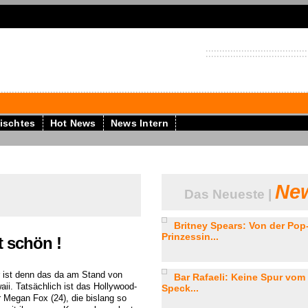
ischtes
Hot News
News Intern
New
Das Neueste |
Britney Spears: Von der Pop-
Prinzessin...
t schön !
 ist denn das da am Stand von
Bar Rafaeli: Keine Spur vom
aii. Tatsächlich ist das Hollywood-
Speck...
r Megan Fox (24), die bislang so