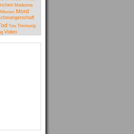
nchen
Madonna
Mord
illionen
chwangerschaft
Tod
Trennung
Tote
Video
ng