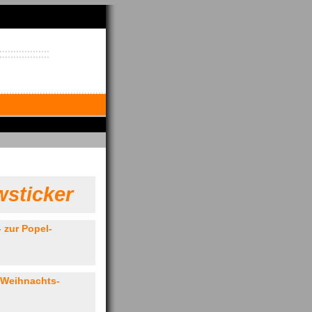
sticker
 zur Popel-
 Weihnachts-