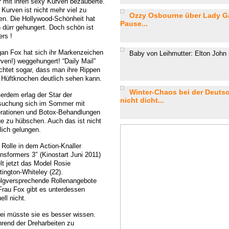
r mit ihren sexy Kurven bezauberte.
 Kurven ist nicht mehr viel zu
Ozzy Osbourne über Lady Ga
en. Die Hollywood-Schönheit hat
Pause...
h dürr gehungert. Doch schön ist
ers !
an Fox hat sich ihr Markenzeichen
Baby von Leihmutter: Elton John 
rven!) weggehungert! “Daily Mail”
ichtet sogar, dass man ihre Rippen
 Hüftknochen deutlich sehen kann.
Winter-Chaos bei der Deuts
erdem erlag der Star der
nicht dicht...
suchung sich im Sommer mit
rationen und Botox-Behandlungen
ge zu hübschen. Auch das ist nicht
lich gelungen.
 Rolle in dem Action-Knaller
ansformers 3″ (Kinostart Juni 2011)
lt jetzt das Model Rosie
tington-Whiteley (22).
olgversprechende Rollenangebote
 Frau Fox gibt es unterdessen
ell nicht.
ei müsste sie es besser wissen.
rend der Dreharbeiten zu