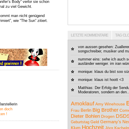
nifer’s Body” verlor sie schon
mal zu viel Gewicht.
ekommt man nicht genügend
miert”, wie “The Sun” zitiert.
LETZTE KOMMENTARE
TAG CL
von aussen gesehen
: Zuallere
songschreiber, musiker und m
nummer eins: sehe ich auch s
ausländer weniger. im iran wür
monique: klaus du bist soo süs
monique: klaus ist hoott <3
Matthias
: Der Erfolg der Sendu
Moderatoren, sondern an den..
Amoklauf
rstellerin
Amy Winehouse
en doch
Big Brother
Berlin
Frau
Com
ken !
DSD
Dieter Bohlen
Drogen
Germany's Nex
Geburtstag
Geld
Hochzeit
Klum
Jörg Kachel