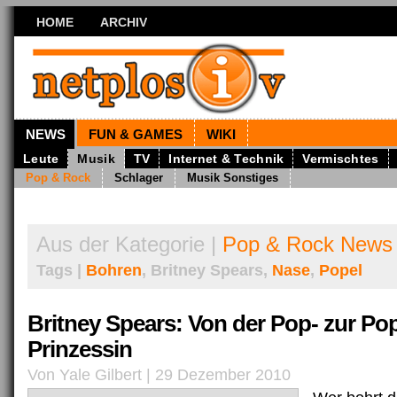
HOME
ARCHIV
NEWS
FUN & GAMES
WIKI
Leute
Musik
TV
Internet & Technik
Vermischtes
Pop & Rock
Schlager
Musik Sonstiges
Aus der Kategorie |
Pop & Rock News
Tags |
Bohren
, Britney Spears,
Nase
,
Popel
Britney Spears: Von der Pop- zur Pop
Prinzessin
Von Yale Gilbert | 29 Dezember 2010