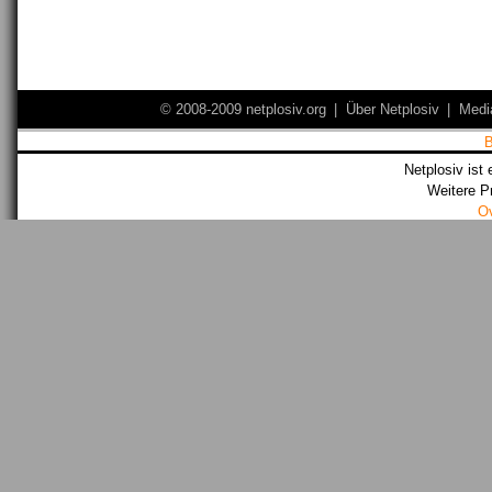
© 2008-2009 netplosiv.org
|
Über Netplosiv
|
Medi
Netplosiv ist 
Weitere P
O