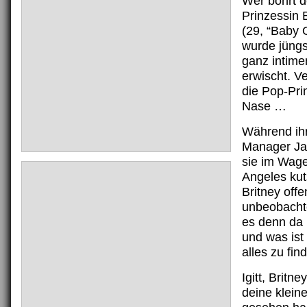
Wer bohrt d
Prinzessin 
(29, “Baby 
wurde jüngs
ganz intime
erwischt. V
die Pop-Prin
Nase …
Während ih
Manager Ja
sie im Wag
Angeles kuts
Britney off
unbeobachte
es denn da
und was ist
alles zu fin
Igitt, Britn
deine klein