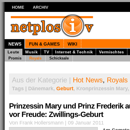
HOME
ARCHIV
NEWS
FUN & GAMES
WIKI
Leute
Musik
TV
Internet & Technik
Vermischtes
Promis
Royals
Schicksale
Aus der Kategorie |
Hot News
,
Royals
Tags | Dänemark,
Geburt
, Kronprinzessin Mary
Prinzessin Mary und Prinz Frederik a
vor Freude: Zwillings-Geburt
Von Frank Hollersmann | 09 Januar 2011