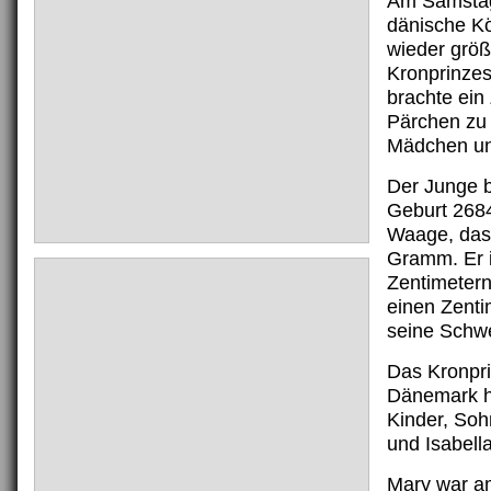
Am Samstag 
dänische Kö
wieder grö
Kronprinzes
brachte ein 
Pärchen zu 
Mädchen un
Der Junge b
Geburt 268
Waage, da
Gramm. Er i
Zentimetern
einen Zenti
seine Schwe
Das Kronpr
Dänemark ha
Kinder, Soh
und Isabella
Mary war a