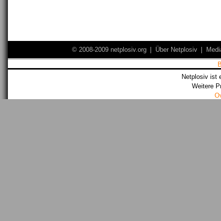
© 2008-2009 netplosiv.org
|
Über Netplosiv
|
Medi
Netplosiv ist 
Weitere P
O