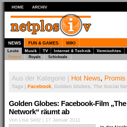
HOME
ARCHIV
NEWS
FUN & GAMES
WIKI
Leute
Musik
TV
Internet & Technik
Vermischtes
Promis
Royals
Schicksale
Aus der Kategorie |
Hot News
,
Promis
Tags |
Facebook
, Golden Globes, The Social N
Golden Globes: Facebook-Film „The 
Network“ räumt ab
Von Lisa Seitz | 17 Januar 2011