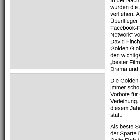
In der Nach
wurden die
verliehen. A
Überflieger 
Facebook-Fi
Network“ v
David Finche
Golden Glob
den wichtig
„bester Film
Drama und „
Die Golden 
immer schon
Vorbote für
Verleihung. 
diesem Jah
statt.
Als beste S
der Sparte