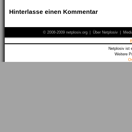
Hinterlasse einen Kommentar
© 2008-2009 netplosiv.org
|
Über Netplosiv
|
Medi
Netplosiv ist 
Weitere P
O