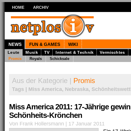
HOME
ARCHIV
NEWS
FUN & GAMES
WIKI
Leute
Musik
TV
Internet & Technik
Vermischtes
Promis
Royals
Schicksale
Aus der Kategorie |
Promis
Tags | Miss America, Nebraska, Schönheitswet
Miss America 2011: 17-Jährige gewin
Schönheits-Krönchen
Von Frank Hollersmann | 17 Januar 2011