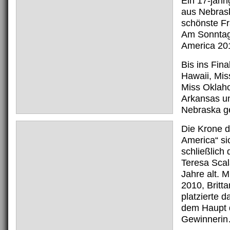
Ein 17-jäh
aus Nebrask
schönste Fr
Am Sonntag
America 201
Bis ins Fina
Hawaii, Mis
Miss Oklah
Arkansas u
Nebraska ge
Die Krone d
America“ si
schließlich
Teresa Scal
Jahre alt. 
2010, Britta
platzierte 
dem Haupt 
Gewinneri