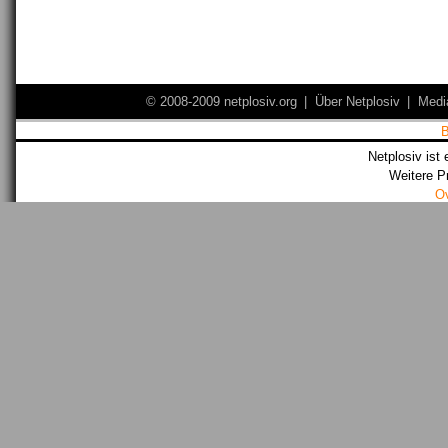
© 2008-2009 netplosiv.org
|
Über Netplosiv
|
Medi
Netplosiv ist 
Weitere P
O