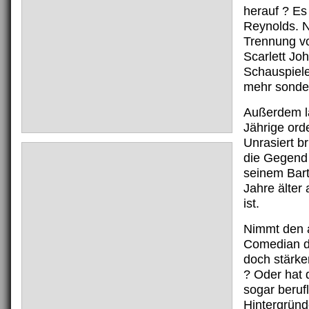
herauf ? Es
Reynolds. 
Trennung v
Scarlett Jo
Schauspiele
mehr sonderl
Außerdem lä
Jährige ord
Unrasiert br
die Gegend 
seinem Bart
Jahre älter 
ist.
Nimmt den
Comedian d
doch stärke
? Oder hat d
sogar beruf
Hintergründ