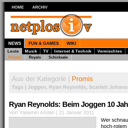
HOME
ARCHIV
NEWS
FUN & GAMES
WIKI
Leute
Musik
TV
Internet & Technik
Vermischtes
Promis
Royals
Schicksale
Aus der Kategorie |
Promis
Tags | Joggen, Ryan Reynolds, Scarlett Johan
Ryan Reynolds: Beim Joggen 10 Jahr
Von Yasemin Arslan | 21 Januar 2011
Wer schnauf
hoch-rotem