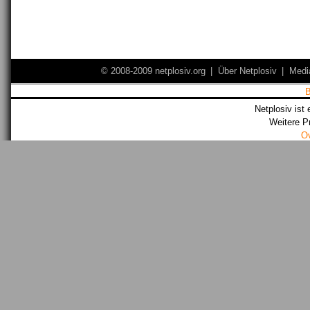
© 2008-2009 netplosiv.org
|
Über Netplosiv
|
Medi
Netplosiv ist 
Weitere P
O