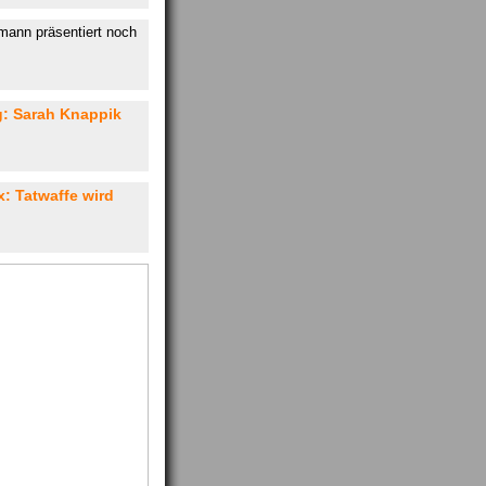
mann präsentiert noch
: Sarah Knappik
 Tatwaffe wird