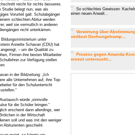
hschnitt reicht für nichts besseres.
So schlechtes Gewissen: Kachel
e Studie belegt nun, was als
einen neuen Anwalt...
giges Vorurteil galt. Schulabgänger
 einem schlechten Abitur werden
er, weil sie vermutlich in anderen
diengängen nicht unterkämen.
Verwirrung über Abstimmung
verlässt Dschungelcamp...
 Bildungsministerium unter
isterin Annette Schavan (CDU) hat
 angeregt, – um die Qualität zu
Prozess gegen Amanda Knox:
öhen, Firmen ihre besten Mitarbeiter
erneut untersucht...
Schullehrer zur Verfügung stellen
ten.
avan in der Bildzeitung: „Ich
dere alle Unternehmen auf, ihre Top-
rbeiter für den Schulunterricht
zustellen.“
 Austausch würde „sinnvolle
lse für die Schüler bringen.“
lich erscheint dann allerdings, wer
Brötchen in der Wirtschaft
dienen soll und was mit den weniger
en Abiturienten geschieht.
avan meint, so könnte ein