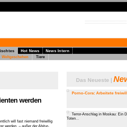
ischtes
Hot News
News Intern
Weltgeschehen
Tiere
New
Das Neueste |
Porno-Cora: Arbeitete freiwill
rienten werden
Terror-Anschlag in Moskau: Ein D
Toten...
ntlich will fast niemand freiwillig
rer werden, – außer der Abitur-