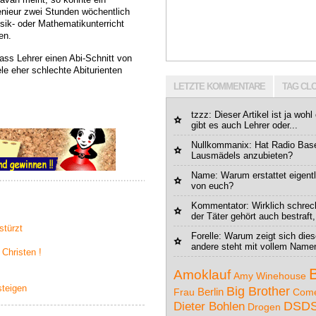
enieur zwei Stunden wöchentlich
sik- oder Mathematikunterricht
en.
ss Lehrer einen Abi-Schnitt von
le eher schlechte Abiturienten
LETZTE KOMMENTARE
TAG CL
tzzz
: Dieser Artikel ist ja wohl
gibt es auch Lehrer oder...
Nullkommanix
: Hat Radio Bas
Lausmädels anzubieten?
Name
: Warum erstattet eigen
von euch?
Kommentator: Wirklich schrec
der Täter gehört auch bestraft,
stürzt
Forelle
: Warum zeigt sich dies
andere steht mit vollem Namen 
Christen !
Amoklauf
Amy Winehouse
teigen
Big Brother
Berlin
Frau
Com
Dieter Bohlen
DSD
Drogen