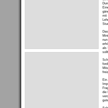
Durc
Ein
gän
mit
Lehr
Stu
Das
Min
nun
erh
als 
soll
Sch
for
Mita
frei
Ein
Impu
Frag
die 
ver
gut
Sch