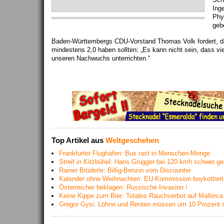
Ing
Phy
geb
Baden-Württembergs CDU-Vorstand Thomas Volk fordert, da
mindestens 2,0 haben sollten: „Es kann nicht sein, dass vie
unseren Nachwuchs unterrichten.“
Top Artikel aus
Weltgeschehen
Frankfurter Flughafen: Bus rast in Menschen-Menge
Streif in Kitzbühel: Hans Grugger bei 120 kmh schwer ge
Rainer Brüderle: Billig-Benzin vom Discounter
Kalender ohne Weihnachten: EU-Kommission boykottiert 
Österreicher beklagen: Russische Invasion !
Keine Kippe zum Bier: Totales Rauchverbot auf Mallorca
Gregor Gysi: Löhne und Renten müssen um 10 Prozent s