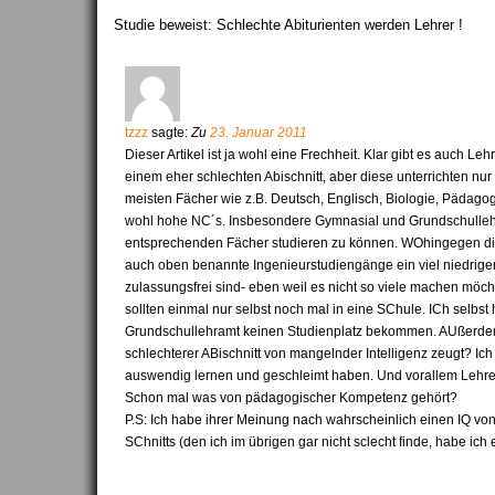
Studie beweist: Schlechte Abiturienten werden Lehrer !
tzzz
sagte:
Zu
23. Januar 2011
Dieser Artikel ist ja wohl eine Frechheit. Klar gibt es auch L
einem eher schlechten Abischnitt, aber diese unterrichten n
meisten Fächer wie z.B. Deutsch, Englisch, Biologie, Pädag
wohl hohe NC´s. Insbesondere Gymnasial und Grundschullehr
entsprechenden Fächer studieren zu können. WOhingegen di
auch oben benannte Ingenieurstudiengänge ein viel niedrige
zulassungsfrei sind- eben weil es nicht so viele machen möch
sollten einmal nur selbst noch mal in eine SChule. ICh selbst 
Grundschullehramt keinen Studienplatz bekommen. AUßerdem:
schlechterer ABischnitt von mangelnder Intelligenz zeugt? Ich 
auswendig lernen und geschleimt haben. Und vorallem Lehrer 
Schon mal was von pädagogischer Kompetenz gehört?
P.S: Ich habe ihrer Meinung nach wahrscheinlich einen IQ von 
SChnitts (den ich im übrigen gar nicht sclecht finde, habe ich