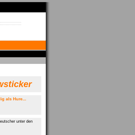
sticker
ig als Hure...
eutscher unter den