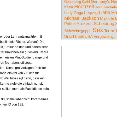
Germany's Nex
Geld
Geburtstag
Hochzeit
Klum
Jörg Kachel
Liebe
Leipzig
Mü
Lady Gaga
Michael Jackson
Michelle
M
Prozess
Scheidung
Polizei
Sex
Schweinegrippe
Terror
Unfall
USA
Vergewaltigu
Urteil
ehrer oder Lehramtsanwärter mit
ur bestimmte Fächer. Warum? Die
ogik, Erdkunde und und haben sehr
er brauchen ein gutes Abi um die
e meisten Mint-Studiengänge und
ren Nc haben, oft sogar
ten. Diese großkotzigen Politiker
habe ein Abi von 2,6 und für
 Wer bitte sagt denn, dass ein
kenne viele die einfach nur stur
sollten mehr als Fachidioten sein.
90, stimmt aber nicht trotz meines
 einen IQ von 132.