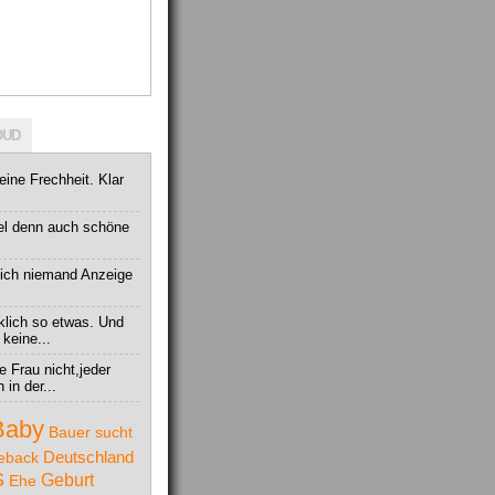
OUD
 eine Frechheit. Klar
el denn auch schöne
tlich niemand Anzeige
klich so etwas. Und
 keine...
e Frau nicht,jeder
in der...
Baby
Bauer sucht
Deutschland
eback
S
Geburt
Ehe