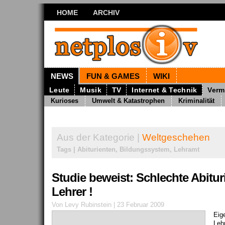
HOME
ARCHIV
NEWS
FUN & GAMES
WIKI
Leute
Musik
TV
Internet & Technik
Verm
Kurioses
Umwelt & Katastrophen
Kriminalität
Aus der Kategorie |
Weltgeschehen
Tags | Abiturienten, Bildungssystem, Lehramt
Studie beweist: Schlechte Abitu
Lehrer !
Von Levy Rubinstein | 23 Februar 2009
Eige
Leh