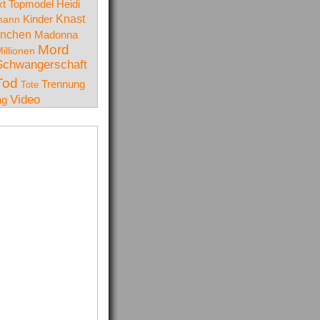
t Topmodel
Heidi
Knast
mann
Kinder
nchen
Madonna
Mord
illionen
Schwangerschaft
Tod
Trennung
Tote
Video
ng