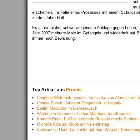
sof
mus
erscheinen. Im Falle eines Prozesses mit einem Schuldspru
zu drei Jahre Haft.
Es ist die bisher schwerwiegendste Anklage gegen Lohan, di
Jahr 2007 mehrere Male im Gefängnis und wiederholt auf En
immer noch Bewährung.
Top Artikel aus
Promis
Charlene Wittstock heiratet: Franziska van Almsick will 
Charlie Sheen: Jüngster Drogentest ist negativ !
Berlin: Madonna im Liebesrausch
Weltcup in Garmisch: Lothar Matthäus turtelt wieder
Karriere-Ende: Fußball-Legende Ronaldo macht Schluss
Michelle Obama: Müde am Valentinstag
Schwaches Herz: Liz Taylor auf dem Weg der Besserun