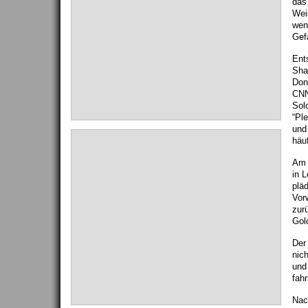
das
Wei
wen
Gefä
Ent
Sha
Don
CN
Sol
“Pl
und
häuf
Am 
in L
pläd
Vor
zur
Gol
Der
nic
und
fahr
Nac