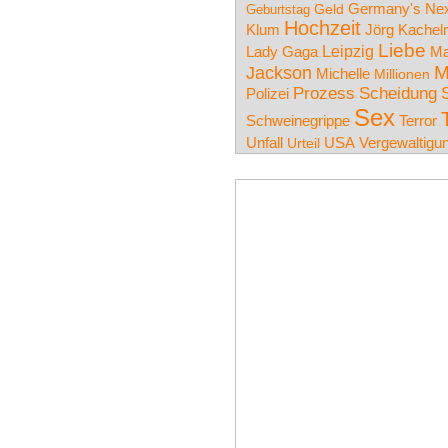
Germany's Nex
Geld
Geburtstag
Hochzeit
Klum
Jörg Kache
Liebe
Lady Gaga
Leipzig
Ma
Jackson
M
Michelle
Millionen
Prozess
Scheidung
Polizei
Sex
Schweinegrippe
Terror
Unfall
USA
Vergewaltigu
Urteil