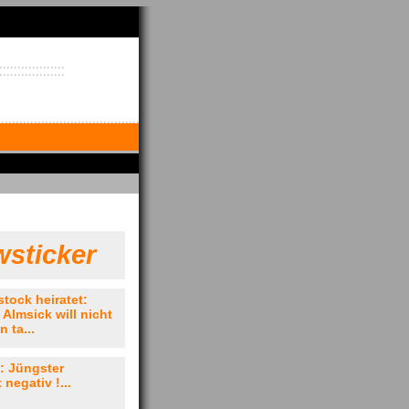
sticker
stock heiratet:
 Almsick will nicht
 ta...
: Jüngster
 negativ !...