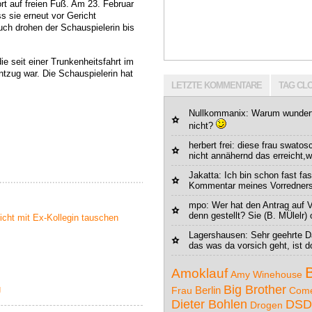
ort auf freien Fuß. Am 23. Februar
s sie erneut vor Gericht
ch drohen der Schauspielerin bis
e seit einer Trunkenheitsfahrt im
tzug war. Die Schauspielerin hat
LETZTE KOMMENTARE
TAG CL
Nullkommanix
: Warum wundert
nicht?
herbert frei: diese frau swatos
nicht annähernd das erreicht,w
Jakatta
: Ich bin schon fast f
Kommentar meines Vorredners.
mpo
: Wer hat den Antrag auf
denn gestellt? Sie (B. MÜlelr)
nicht mit Ex-Kollegin tauschen
Lagershausen
: Sehr geehrte 
das was da vorsich geht, ist do
Amoklauf
Amy Winehouse
Big Brother
g
Berlin
Frau
Com
Dieter Bohlen
DSD
Drogen