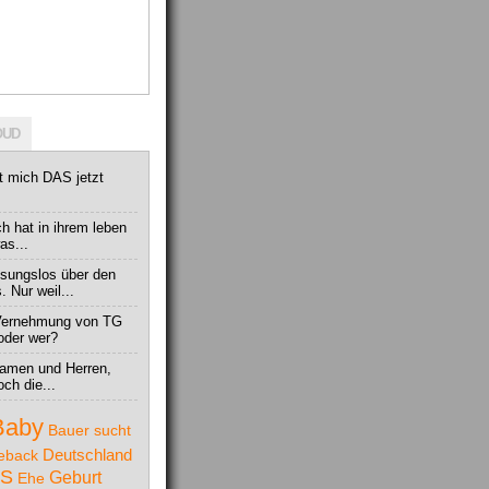
OUD
 mich DAS jetzt
ch hat in ihrem leben
as...
assungslos über den
 Nur weil...
 Vernehmung von TG
 oder wer?
Damen und Herren,
ch die...
Baby
Bauer sucht
Deutschland
eback
S
Geburt
Ehe