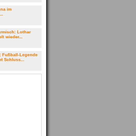
nna im
..
rmisch: Lothar
lt wieder...
: Fußball-Legende
 Schluss...