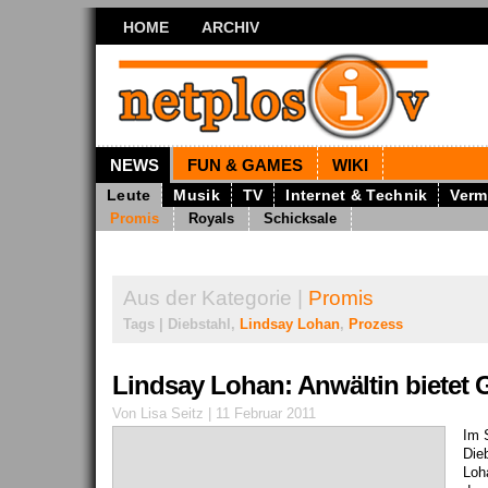
HOME
ARCHIV
NEWS
FUN & GAMES
WIKI
Leute
Musik
TV
Internet & Technik
Verm
Promis
Royals
Schicksale
Aus der Kategorie |
Promis
Tags | Diebstahl,
Lindsay Lohan
,
Prozess
Lindsay Lohan: Anwältin bietet 
Von Lisa Seitz | 11 Februar 2011
Im 
Die
Loh