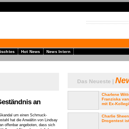
ischtes
Hot News
News Intern
New
Das Neueste |
Charlene Witt
Franziska van
Geständnis an
mit Ex-Kollegin
Skandal um einen Schmuck-
Charlie Sheen
bstahl hat die Anwältin von Lindsay
Drogentest ist
an offenbar angeboten, dass sich