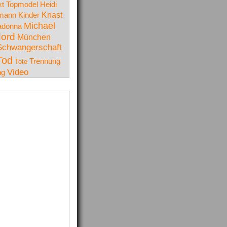
t Topmodel
Heidi
Knast
lmann
Kinder
Michael
donna
ord
München
Schwangerschaft
Tod
Trennung
Tote
Video
ng