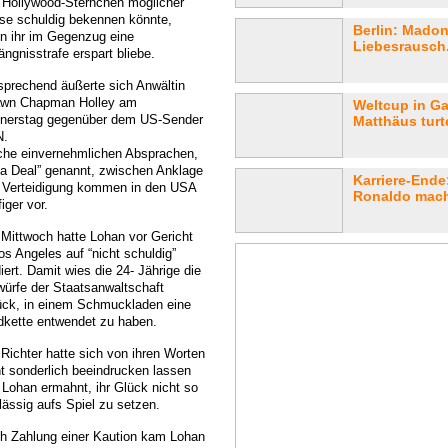
 Hollywood-Sternchen möglicher
se schuldig bekennen könnte,
Berlin: Mado
n ihr im Gegenzug eine
Liebesrausch.
ngnisstrafe erspart bliebe.
sprechend äußerte sich Anwältin
wn Chapman Holley am
Weltcup in Ga
nerstag gegenüber dem US-Sender
Matthäus turte
N.
che einvernehmlichen Absprachen,
ea Deal” genannt, zwischen Anklage
Karriere-Ende
 Verteidigung kommen in den USA
Ronaldo macht
iger vor.
Mittwoch hatte Lohan vor Gericht
os Angeles auf “nicht schuldig”
iert. Damit wies die 24- Jährige die
würfe der Staatsanwaltschaft
ück, in einem Schmuckladen eine
dkette entwendet zu haben.
 Richter hatte sich von ihren Worten
ht sonderlich beeindrucken lassen
 Lohan ermahnt, ihr Glück nicht so
lässig aufs Spiel zu setzen.
h Zahlung einer Kaution kam Lohan