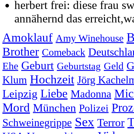
herbert frei: diese frau s
annähernd das erreicht,wa
B
Amoklauf
Amy Winehouse
Brother
Deutschla
Comeback
Geburt
G
Ehe
Geld
Geburtstag
Hochzeit
Klum
Jörg Kachel
Liebe
Mic
Leipzig
Madonna
Mord
Proz
München
Polizei
Sex
T
Schweinegrippe
Terror