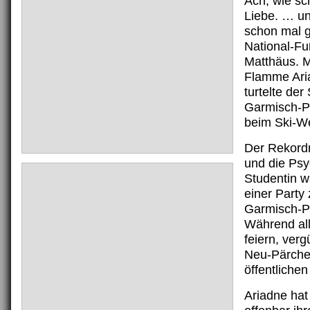
Ach, wie sc
Liebe. … u
schon mal g
National-Fu
Matthäus. M
Flamme Ari
turtelte der 
Garmisch-P
beim Ski-We
Der Rekordn
und die Psy
Studentin w
einer Party
Garmisch-P
Während all
feiern, verg
Neu-Pärche
öffentliche
Ariadne hat