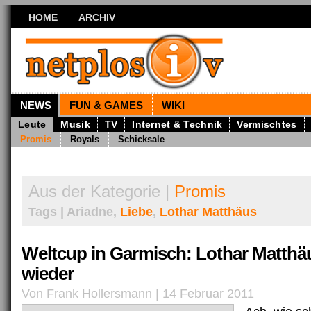
HOME
ARCHIV
NEWS
FUN & GAMES
WIKI
Leute
Musik
TV
Internet & Technik
Vermischtes
Promis
Royals
Schicksale
Aus der Kategorie |
Promis
Tags | Ariadne,
Liebe
,
Lothar Matthäus
Weltcup in Garmisch: Lothar Matthäu
wieder
Von Frank Hollersmann | 14 Februar 2011