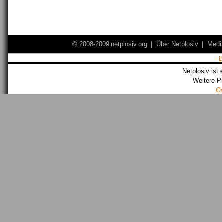
© 2008-2009 netplosiv.org
|
Über Netplosiv
|
Medi
Netplosiv ist 
Weitere P
O