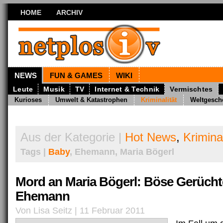
HOME
ARCHIV
NEWS
FUN & GAMES
WIKI
Leute
Musik
TV
Internet & Technik
Vermischtes
Kurioses
Umwelt & Katastrophen
Kriminalität
Weltgesch
Aus der Kategorie |
Hot News
,
Kriminal
Tags |
Baby
, Ehemann, Maria Bögerl
Mord an Maria Bögerl: Böse Gerüch
Ehemann
Von Lisa Seitz | 11 Februar 2011