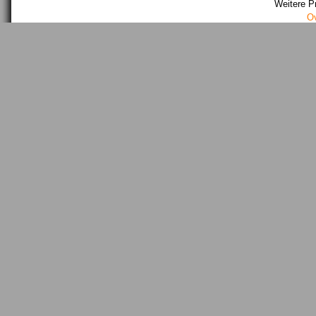
Weitere P
O