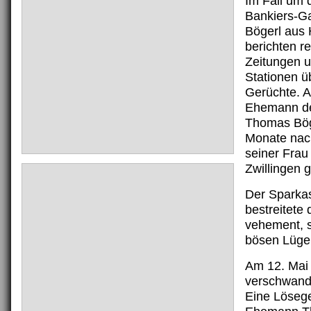
Im Fall um 
Bankiers-Ga
Bögerl aus
berichten r
Zeitungen 
Stationen ü
Gerüchte. A
Ehemann de
Thomas Bögl
Monate nac
seiner Frau
Zwillingen 
Der Sparka
bestreitete
vehement, s
bösen Lüge
Am 12. Mai
verschwand
Eine Löseg