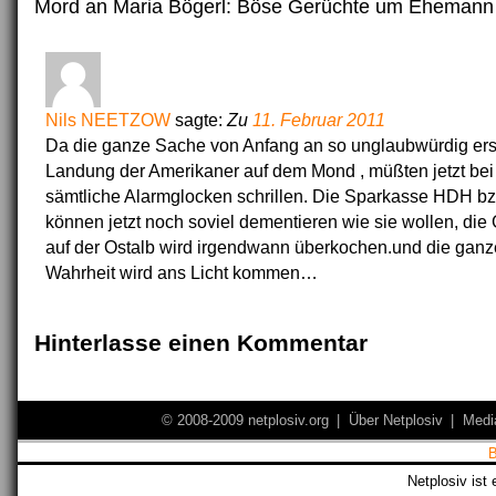
Mord an Maria Bögerl: Böse Gerüchte um Ehemann
Nils NEETZOW
sagte:
Zu
11. Februar 2011
Da die ganze Sache von Anfang an so unglaubwürdig ers
Landung der Amerikaner auf dem Mond , müßten jetzt be
sämtliche Alarmglocken schrillen. Die Sparkasse HDH bz
können jetzt noch soviel dementieren wie sie wollen, di
auf der Ostalb wird irgendwann überkochen.und die gan
Wahrheit wird ans Licht kommen…
Hinterlasse einen Kommentar
© 2008-2009 netplosiv.org
|
Über Netplosiv
|
Medi
Netplosiv ist 