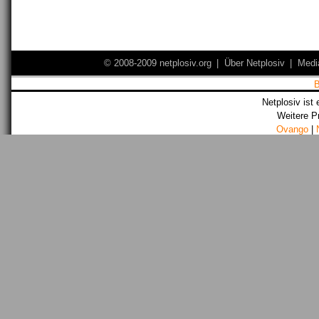
© 2008-2009 netplosiv.org
|
Über Netplosiv
|
Medi
Netplosiv ist 
Weitere P
Ovango
|