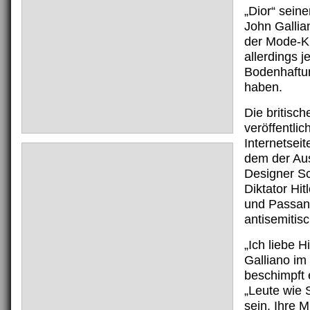
„Dior“ sein
John Gallian
der Mode-K
allerdings j
Bodenhaftun
haben.
Die britisch
veröffentlic
Internetseit
dem der A
Designer S
Diktator Hitl
und Passan
antisemitis
„Ich liebe Hi
Galliano im
beschimpft 
„Leute wie S
sein. Ihre M