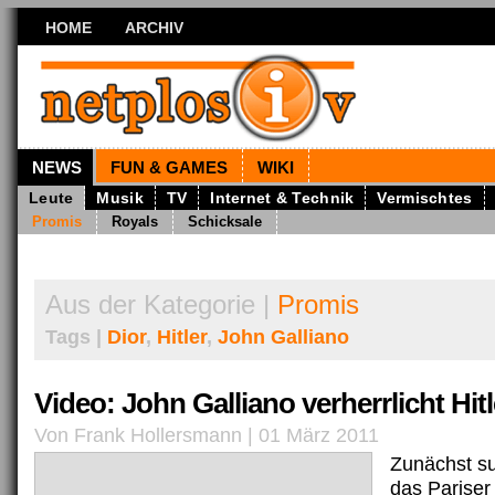
HOME
ARCHIV
NEWS
FUN & GAMES
WIKI
Leute
Musik
TV
Internet & Technik
Vermischtes
Promis
Royals
Schicksale
Aus der Kategorie |
Promis
Tags |
Dior
,
Hitler
,
John Galliano
Video: John Galliano verherrlicht Hitl
Von Frank Hollersmann | 01 März 2011
Zunächst su
das Parise