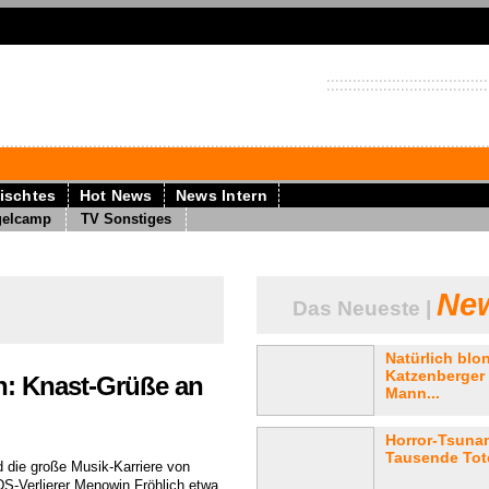
ischtes
Hot News
News Intern
gelcamp
TV Sonstiges
New
Das Neueste |
Natürlich blo
Katzenberger 
h: Knast-Grüße an
Mann...
Horror-Tsunam
Tausende Tote
d die große Musik-Karriere von
S-Verlierer Menowin Fröhlich etwa