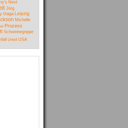
y's Next
it
Jörg
y Gaga
Leipzig
ackson
Michelle
Prozess
zei
ft
Schweinegrippe
fall
Urteil
USA