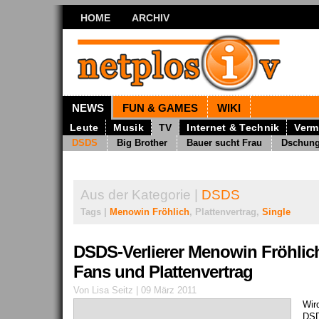
HOME
ARCHIV
NEWS
FUN & GAMES
WIKI
Leute
Musik
TV
Internet & Technik
Verm
DSDS
Big Brother
Bauer sucht Frau
Dschun
Aus der Kategorie |
DSDS
Tags |
Menowin Fröhlich
, Plattenvertrag,
Single
DSDS-Verlierer Menowin Fröhlic
Fans und Plattenvertrag
Von Lisa Seitz | 09 März 2011
Wir
DSD