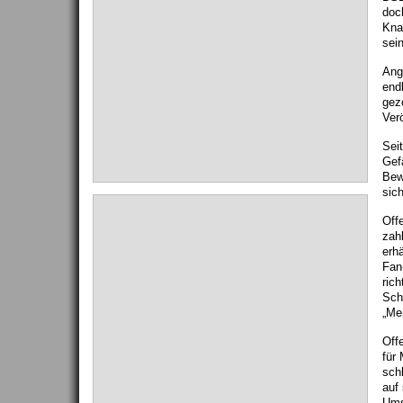
doc
Kna
sei
Ang
end
gez
Verö
Seit
Gef
Bew
sich
Off
zah
erh
Fan
rich
Sch
„Me
Off
für
sch
auf 
Ums