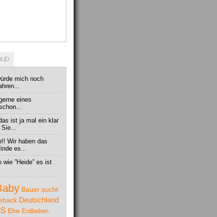
OUD
würde mich noch
ahren...
 gerne eines
 schon...
as ist ja mal ein klar
 Sie...
so!! Wir haben das
inde es...
 wie ”Heide” es ist
Baby
Bauer sucht
Deutschland
eback
S
Ehe
Erdbeben