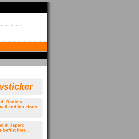
sticker
nd: Daniela
will endlich einen
i in Japan:
 befürchtet...