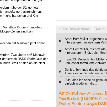
erdem habe der Sänger jetzt
lich angefangen, abzunehmen.
ramm und hat schon drei Kilo
n. Vor allem für die Promo-Tour
LETZTE KOMMENTARE
TAG CL
e Moppel-Zeiten sind dann
Arno
: Herr Müller, ergänzend 
interessieren, in welchem Verf
i Wochen hat Menowin jetzt schon
Arno
: Herr Müller, mich würde
interessieren: Stützt sich Ihre
t worden. Zwei Jahre saß Menowin
t der letzten DSDS-Staffel aus der
mpo333
: Mensch Herr Müller, d
unden. Weil er sich an die nicht
und lesbar formulierte Antwort.
Denise: Ich finde das richtig 
Thema in der Schule, und ich f
Jule
: also ich sehe es genauso
einfach wiederlich die...
Amoklauf
Amy Winehouse
Big Brother
Berlin
Frau
Com
DSD
Dieter Bohlen
Drogen