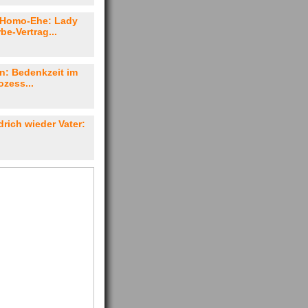
 Homo-Ehe: Lady
be-Vertrag...
n: Bedenkzeit im
ozess...
rich wieder Vater: