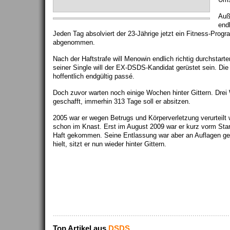
Auß
end
Jeden Tag absolviert der 23-Jährige jetzt ein Fitness-Prog
abgenommen.
Nach der Haftstrafe will Menowin endlich richtig durchstarte
seiner Single will der EX-DSDS-Kandidat gerüstet sein. Di
hoffentlich endgültig passé.
Doch zuvor warten noch einige Wochen hinter Gittern. Dre
geschafft, immerhin 313 Tage soll er absitzen.
2005 war er wegen Betrugs und Körperverletzung verurteil
schon im Knast. Erst im August 2009 war er kurz vorm Star
Haft gekommen. Seine Entlassung war aber an Auflagen geb
hielt, sitzt er nun wieder hinter Gittern.
Top Artikel aus
DSDS