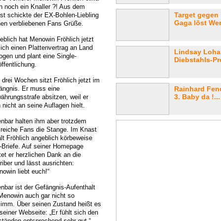
h noch ein Knaller ?! Aus dem
Target gegen
st schickte der EX-Bohlen-Liebling
Gaga löst Wer
nen verbliebenen Fans Grüße.
eblich hat Menowin Fröhlich jetzt
lich einen Plattenvertrag an Land
Lindsay Loha
ogen und plant eine Single-
Diebstahls-Pr
ffentlichung.
 drei Wochen sitzt Fröhlich jetzt im
ängnis. Er muss eine
Rainhard Fend
3. Baby da !...
ährungsstrafe absitzen, weil er
 nicht an seine Auflagen hielt.
enbar halten ihm aber trotzdem
lreiche Fans die Stange. Im Knast
ält Fröhlich angeblich körbeweise
-Briefe. Auf seiner Homepage
tet er herzlichen Dank an die
riber und lässt ausrichten:
nowin liebt euch!“
enbar ist der Gefängnis-Aufenthalt
 Menowin auch gar nicht so
limm. Über seinen Zustand heißt es
seiner Webseite: „Er fühlt sich den
tänden entsprechend sehr gut.“