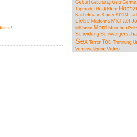
Geburt
German
Geburtstag
Geld
Hochze
Topmodel
Heidi Klum
Knast
Lad
Kachelmann
Kinder
Liebe
Michael J
Madonna
Mord
München
alent !
Millionen
Poli
Scheidung
Schwangerscha
Sex
Tod
Terror
Trennung
Un
Video
Vergewaltigung