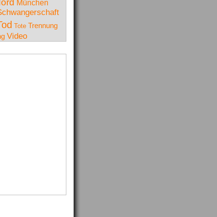
ord
München
Schwangerschaft
Tod
Trennung
Tote
Video
ng