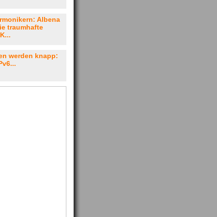
rmonikern: Albena
ie traumhafte
K...
sen werden knapp:
v6...