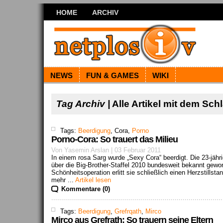
HOME
ARCHIV
NEWS
FUN & GAMES
WIKI
Tag Archiv |
Alle Artikel mit dem Sc
Tags:
Beerdigung
, Cora,
Porno
Porno-Cora: So trauert das Milieu
Von Yasemin Arslan | 03 Februar 2011
In einem rosa Sarg wurde „Sexy Cora“ beerdigt. Die 23-jähr
über die Big-Brother-Staffel 2010 bundesweit bekannt gewor
Schönheitsoperation erlitt sie schließlich einen Herzstillst
mehr ...
Artikel lesen
Kommentare (0)
Tags:
Beerdigung
,
Grefrqath
,
Mirco
Mirco aus Grefrath: So trauern seine Eltern