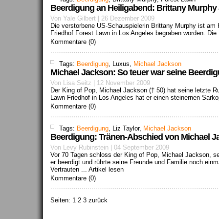
Beerdigung an Heiligabend: Brittany Murphy
Von Yale Gilbert | 26 Dezember 2009
Die verstorbene US-Schauspielerin Brittany Murphy ist am
Friedhof Forest Lawn in Los Angeles begraben worden. Die 
Kommentare (0)
Tags:
Beerdigung
, Luxus,
Michael Jackson
Michael Jackson: So teuer war seine Beerdi
Von Lisa Seitz | 12 November 2009
Der King of Pop, Michael Jackson († 50) hat seine letzte 
Lawn-Friedhof in Los Angeles hat er einen steinernen Sarkop
Kommentare (0)
Tags:
Beerdigung
, Liz Taylor,
Michael Jackson
Beerdigung: Tränen-Abschied von Michael J
Von Levy Rubinstein | 04 September 2009
Vor 70 Tagen schloss der King of Pop, Michael Jackson, se
er beerdigt und rührte seine Freunde und Familie noch einm
Vertrauten ...
Artikel lesen
Kommentare (0)
Seiten:
1
2 3 zurück