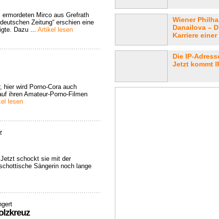
s ermordeten Mirco aus Grefrath
Wiener Philha
eutschen Zeitung“ erschien eine
Danailova – D
igte. Dazu ...
Artikel lesen
Karriere einer 
Die IP-Adres
Jetzt kommt IP
, hier wird Porno-Cora auch
auf ihren Amateur-Porno-Filmen
kel lesen
z
Jetzt schockt sie mit der
 schottische Sängerin noch lange
ngert
olzkreuz