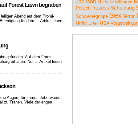
Jackson
M
Michelle
Millionen
 auf Forest Lawn begraben
Prozess
Scheidung
Polizei
Sex
Schweinegrippe
Terror
 Heiligen Abend auf dem Promi-
Beerdigung fand im ...
Artikel lesen
Unfall
USA
Vergewaltigu
Urteil
gung
Ruhe gefunden. Auf dem Forest
harg erhalten. Nur ...
Artikel lesen
ackson
ine Augen, für immer. Jetzt wurde
al zu Tränen. Viele der engen