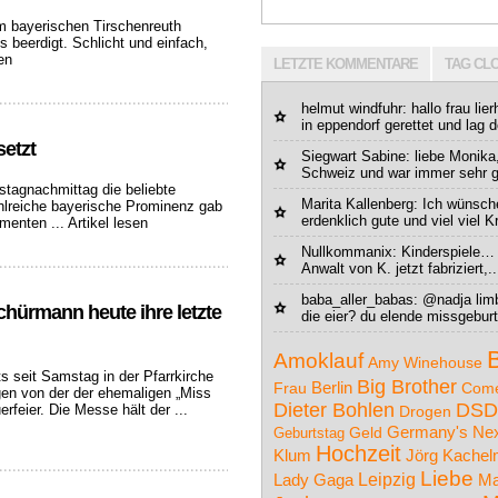
em bayerischen Tirschenreuth
 beerdigt. Schlicht und einfach,
en
LETZTE KOMMENTARE
TAG CL
helmut windfuhr: hallo frau li
in eppendorf gerettet und lag do
etzt
Siegwart Sabine: liebe Monik
Schweiz und war immer sehr gl
stagnachmittag die beliebte
Marita Kallenberg: Ich wünsch
hlreiche bayerische Prominenz gab
erdenklich gute und viel viel Kr
omenten ...
Artikel lesen
Nullkommanix
: Kinderspiele… 
Anwalt von K. jetzt fabriziert,..
baba_aller_babas: @nadja lim
chürmann heute ihre letzte
die eier? du elende missgeburt.
Amoklauf
Amy Winehouse
 seit Samstag in der Pfarrkirche
Big Brother
Berlin
Frau
Com
gen von der der ehemaligen „Miss
Dieter Bohlen
DSD
feier. Die Messe hält der ...
Drogen
Germany's Nex
Geld
Geburtstag
Hochzeit
Klum
Jörg Kache
Liebe
Leipzig
Ma
Lady Gaga