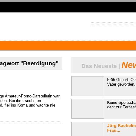
hlagwort "Beerdigung"
New
Das Neueste |
Früh-Geburt: Oli
Vater geworden.
ige Amateur-Porno-Darstellerin war
den. Bei ihrer sechsten
Keine Sportscha
and, fiel ins Koma und wachte nie
geht zur Fernsehl
Jörg Kachelm
Frau...