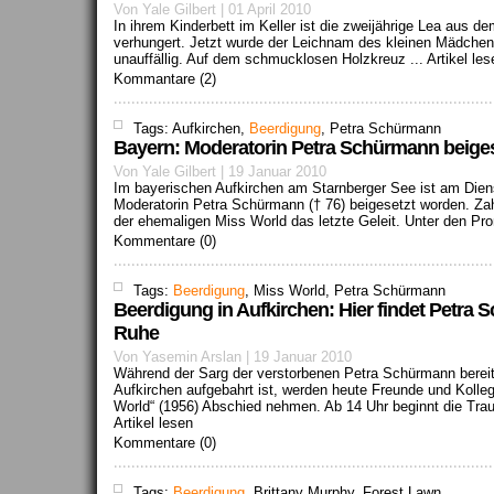
Von Yale Gilbert | 01 April 2010
In ihrem Kinderbett im Keller ist die zweijährige Lea aus d
verhungert. Jetzt wurde der Leichnam des kleinen Mädchens
unauffällig. Auf dem schmucklosen Holzkreuz ...
Artikel les
Kommantare (2)
Tags: Aufkirchen,
Beerdigung
, Petra Schürmann
Bayern: Moderatorin Petra Schürmann beiges
Von Yale Gilbert | 19 Januar 2010
Im bayerischen Aufkirchen am Starnberger See ist am Dien
Moderatorin Petra Schürmann († 76) beigesetzt worden. Za
der ehemaligen Miss World das letzte Geleit. Unter den Pr
Kommentare (0)
Tags:
Beerdigung
, Miss World, Petra Schürmann
Beerdigung in Aufkirchen: Hier findet Petra S
Ruhe
Von Yasemin Arslan | 19 Januar 2010
Während der Sarg der verstorbenen Petra Schürmann bereits
Aufkirchen aufgebahrt ist, werden heute Freunde und Kolle
World“ (1956) Abschied nehmen. Ab 14 Uhr beginnt die Trauer
Artikel lesen
Kommentare (0)
Tags:
Beerdigung
, Brittany Murphy, Forest Lawn