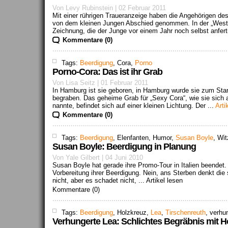
Von Levy Rubinstein | 02 Februar 2011
Mit einer rührigen Traueranzeige haben die Angehörigen de
von dem kleinen Jungen Abschied genommen. In der „Westd
Zeichnung, die der Junge vor einem Jahr noch selbst anfert
Kommentare (0)
Tags:
Beerdigung
, Cora,
Porno
Porno-Cora: Das ist ihr Grab
Von Lisa Seitz | 01 Februar 2011
In Hamburg ist sie geboren, in Hamburg wurde sie zum Star
begraben. Das geheime Grab für „Sexy Cora“, wie sie sich 
nannte, befindet sich auf einer kleinen Lichtung. Der ...
Arti
Kommentare (0)
Tags:
Beerdigung
, Elenfanten, Humor,
Susan Boyle
, Wit
Susan Boyle: Beerdigung in Planung
Von Yale Gilbert | 04 Juni 2010
Susan Boyle hat gerade ihre Promo-Tour in Italien beendet. 
Vorbereitung ihrer Beerdigung. Nein, ans Sterben denkt die
nicht, aber es schadet nicht, ...
Artikel lesen
Kommentare (0)
Tags:
Beerdigung
, Holzkreuz,
Lea
,
Tirschenreuth
, verhu
Verhungerte Lea: Schlichtes Begräbnis mit H