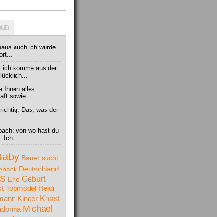
OUD
erhaus auch ich wurde
rt...
a, ich komme aus der
ücklich...
e Ihnen alles
aft sowie...
richtig. Das, was der
.
bach: von wo hast du
 Ich...
Baby
Bauer sucht
Deutschland
eback
S
Geburt
Ehe
t Topmodel
Heidi
Knast
lmann
Kinder
Michael
donna