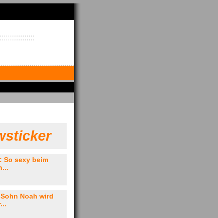
sticker
: So sexy beim
...
: Sohn Noah wird
...