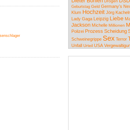
DSD
Dieter Bohlen
Drogen
Germany's Nex
Geld
Geburtstag
Hochzeit
Jörg Kache
Klum
Liebe
Lady Gaga
Leipzig
Ma
Jackson
M
Michelle
Millionen
Prozess
Scheidung
Polizei
ssenschlager
Sex
Schweinegrippe
Terror
Unfall
USA
Vergewaltigu
Urteil