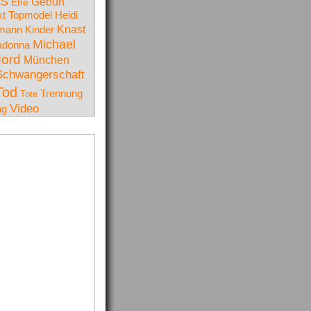
S
Geburt
Ehe
t Topmodel
Heidi
lmann
Knast
Kinder
Michael
donna
ord
München
Schwangerschaft
Tod
Trennung
Tote
Video
ng