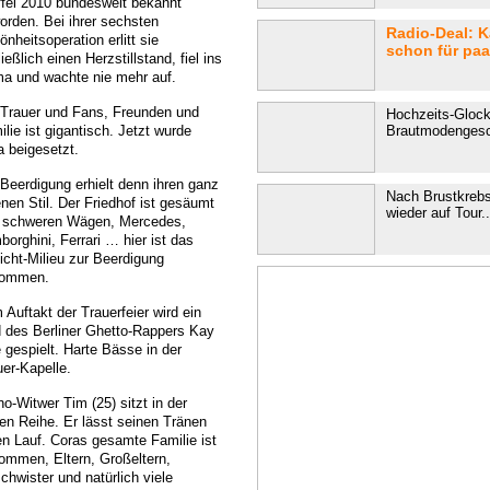
ffel 2010 bundesweit bekannt
orden. Bei ihrer sechsten
Radio-Deal: K
nheitsoperation erlitt sie
schon für paa
ießlich einen Herzstillstand, fiel ins
a und wachte nie mehr auf.
 Trauer und Fans, Freunden und
Hochzeits-Glock
lie ist gigantisch. Jetzt wurde
Brautmodengesch
a beigesetzt.
 Beerdigung erhielt denn ihren ganz
Nach Brustkrebs
enen Stil. Der Friedhof ist gesäumt
wieder auf Tour..
 schweren Wägen, Mercedes,
orghini, Ferrari … hier ist das
licht-Milieu zur Beerdigung
ommen.
Auftakt der Trauerfeier wird ein
d des Berliner Ghetto-Rappers Kay
 gespielt. Harte Bässe in der
uer-Kapelle.
o-Witwer Tim (25) sitzt in der
ten Reihe. Er lässt seinen Tränen
ien Lauf. Coras gesamte Familie ist
ommen, Eltern, Großeltern,
chwister und natürlich viele