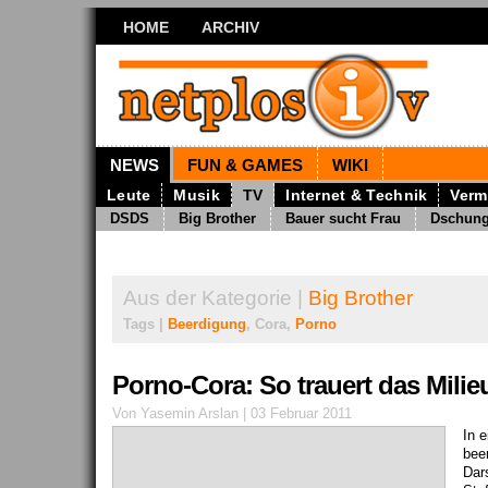
HOME
ARCHIV
NEWS
FUN & GAMES
WIKI
Leute
Musik
TV
Internet & Technik
Verm
DSDS
Big Brother
Bauer sucht Frau
Dschun
Aus der Kategorie |
Big Brother
Tags |
Beerdigung
, Cora,
Porno
Porno-Cora: So trauert das Milie
Von Yasemin Arslan | 03 Februar 2011
In 
bee
Dars