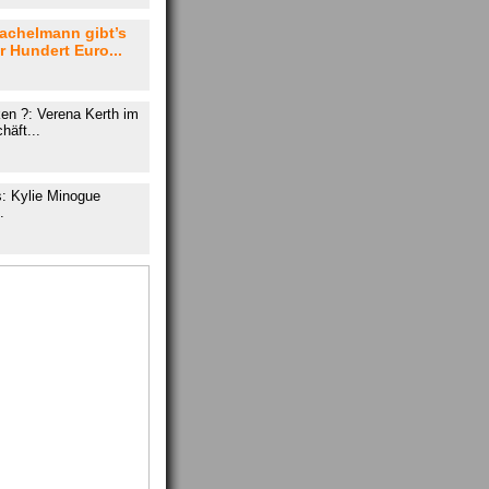
achelmann gibt’s
r Hundert Euro...
en ?: Verena Kerth im
äft...
: Kylie Minogue
.