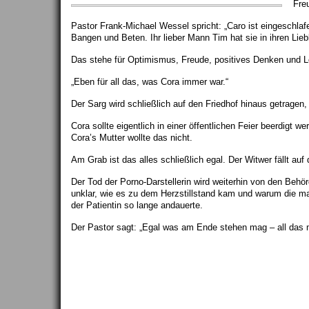
Fre
Pastor Frank-Michael Wessel spricht: „Caro ist eingeschla
Bangen und Beten. Ihr lieber Mann Tim hat sie in ihren Liebl
Das stehe für Optimismus, Freude, positives Denken und L
„Eben für all das, was Cora immer war.“
Der Sarg wird schließlich auf den Friedhof hinaus getragen,
Cora sollte eigentlich in einer öffentlichen Feier beerdigt w
Cora’s Mutter wollte das nicht.
Am Grab ist das alles schließlich egal. Der Witwer fällt auf 
Der Tod der Porno-Darstellerin wird weiterhin von den Behö
unklar, wie es zu dem Herzstillstand kam und warum die m
der Patientin so lange andauerte.
Der Pastor sagt: „Egal was am Ende stehen mag – all das m