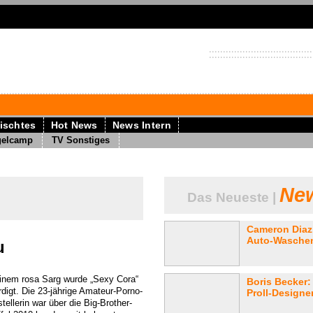
ischtes
Hot News
News Intern
gelcamp
TV Sonstiges
New
Das Neueste |
Cameron Diaz
Auto-Waschen
u
einem rosa Sarg wurde „Sexy Cora“
Boris Becker
rdigt. Die 23-jährige Amateur-Porno-
Proll-Designer
tellerin war über die Big-Brother-