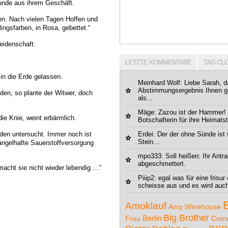
unde aus ihrem Geschäft.
fen. Nach vielen Tagen Hoffen und
ingsfarben, in Rosa, gebettet.“
eidenschaft.
LETZTE KOMMENTARE
TAG CL
 in die Erde gelassen.
Meinhard Wolf
: Liebe Sarah, 
Abstimmungsergebnis Ihnen g
erden, so plante der Witwer, doch
als...
Mäge
: Zazou ist der Hammer! 
die Knie, weint erbärmlich.
Botschafterin für ihre Heimatst
rden untersucht. Immer noch ist
Erdei: Der der ohne Sünde ist 
Stein…
angelhafte Sauerstoffversorgung
mpo333
: Soll heißen: Ihr Ant
abgeschmettert.
acht sie nicht wieder lebendig …“
Piiip2
: egal was für eine frisur 
scheisse aus und es wird auch
Amoklauf
Amy Winehouse
Big Brother
Berlin
Frau
Com