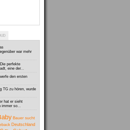
OUD
das
egenüber war mehr
Die perfekte
adt, eine der...
werfe den ersten
rag TG zu hören, wurde
er hat er sieht
 immer so...
Baby
Bauer sucht
Deutschland
eback