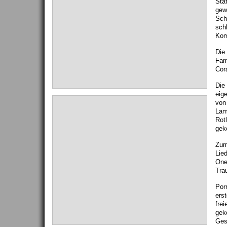
Sta
gew
Schö
schl
Kom
Die
Fami
Cor
Die
eig
von
Lamb
Rot
gek
Zum 
Lie
One
Tra
Porn
ers
fre
gek
Ges