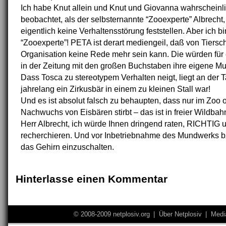
Ich habe Knut allein und Knut und Giovanna wahrscheinli
beobachtet, als der selbsternannte “Zooexperte” Albrecht,
eigentlich keine Verhaltensstörung feststellen. Aber ich bi
“Zooexperte”! PETA ist derart mediengeil, daß von Tiersch
Organisation keine Rede mehr sein kann. Die würden für 
in der Zeitung mit den großen Buchstaben ihre eigene Mut
Dass Tosca zu stereotypem Verhalten neigt, liegt an der T
jahrelang ein Zirkusbär in einem zu kleinen Stall war!
Und es ist absolut falsch zu behaupten, dass nur im Zoo o
Nachwuchs von Eisbären stirbt – das ist in freier Wildba
Herr Albrecht, ich würde Ihnen dringend raten, RICHTIG u
recherchieren. Und vor Inbetriebnahme des Mundwerks bz
das Gehirn einzuschalten.
Hinterlasse einen Kommentar
© 2008-2009 netplosiv.org
|
Über Netplosiv
|
Medi