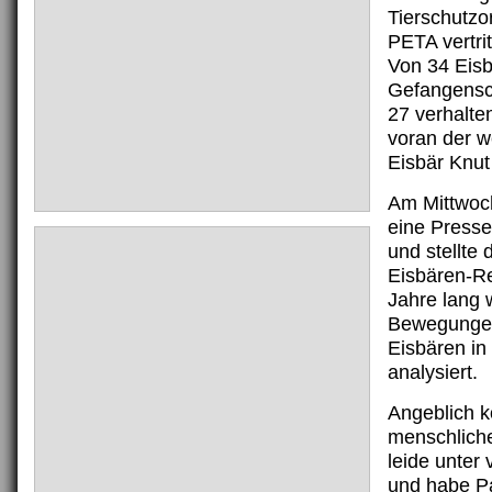
Tierschutzo
PETA vertrit
Von 34 Eisb
Gefangensch
27 verhalten
voran der w
Eisbär Knut 
Am Mittwoc
eine Press
und stellte 
Eisbären-Re
Jahre lang 
Bewegunge
Eisbären in
analysiert.
Angeblich k
menschliche
leide unter 
und habe Pa