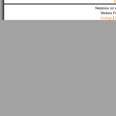
Netplosiv ist 
Weitere P
Ovango
|