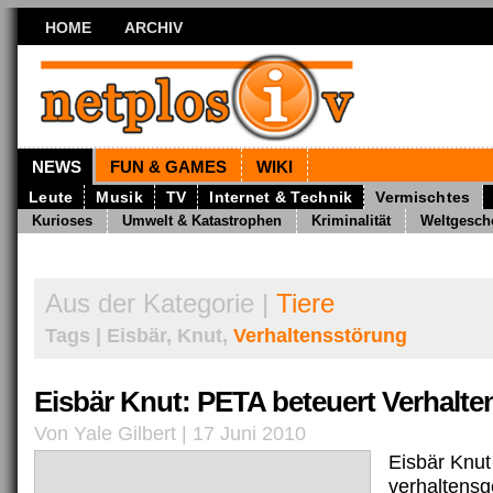
HOME
ARCHIV
NEWS
FUN & GAMES
WIKI
Leute
Musik
TV
Internet & Technik
Vermischtes
Kurioses
Umwelt & Katastrophen
Kriminalität
Weltgesch
Aus der Kategorie |
Tiere
Tags | Eisbär, Knut,
Verhaltensstörung
Eisbär Knut: PETA beteuert Verhalt
Von Yale Gilbert | 17 Juni 2010
Eisbär Knut
verhaltensg