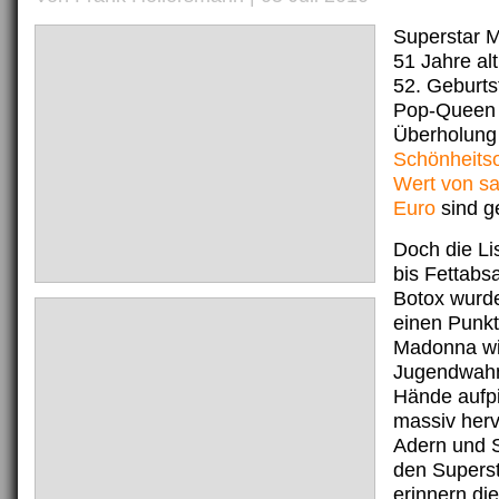
Superstar M
51 Jahre al
52. Geburts
Pop-Queen 
Überholung 
Schönheits
Wert von sa
Euro
sind g
Doch die Li
bis Fettab
Botox wurde
einen Punkt 
Madonna wil
Jugendwahn
Hände aufp
massiv herv
Adern und 
den Superst
erinnern di