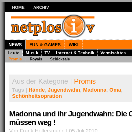
HOME
ARCHIV
NEWS
FUN & GAMES
WIKI
Leute
Musik
TV
Internet & Technik
Vermischtes
Promis
Royals
Schicksale
Aus der Kategorie |
Promis
Tags |
Hände
,
Jugendwahn
,
Madonna
,
Oma
,
Schönheitsopration
Madonna und ihr Jugendwahn: Die
müssen weg !
Von Frank Hollersmann | 05 Juli 2010