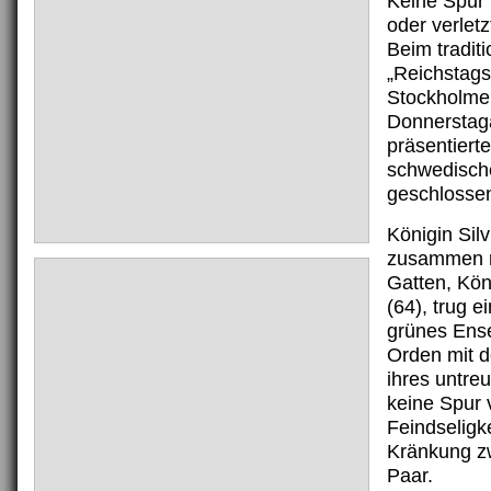
Keine Spur 
oder verlet
Beim traditi
„Reichstags
Stockholme
Donnersta
präsentierte
schwedisch
geschlosse
Königin Silv
zusammen m
Gatten, Kön
(64), trug e
grünes Ens
Orden mit d
ihres untre
keine Spur 
Feindseligk
Kränkung z
Paar.