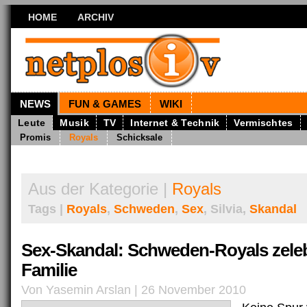
HOME
ARCHIV
NEWS
FUN & GAMES
WIKI
Leute
Musik
TV
Internet & Technik
Vermischtes
Promis
Royals
Schicksale
Aus der Kategorie |
Royals
Tags |
Royals
,
Schweden
,
Sex
, Silvia,
Skandal
Sex-Skandal: Schweden-Royals zeleb
Familie
Von Yasemin Arslan | 26 November 2010