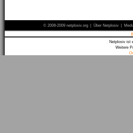
© 2008-2009 netplosiv.org
|
Über Netplosiv
|
Medi
Netplosiv ist 
Weitere P
O