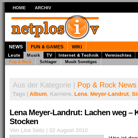
HOME
ARCHIV
NEWS
FUN & GAMES
WIKI
Leute
Musik
TV
Internet & Technik
Vermischtes
Pop & Rock
Schlager
Musik Sonstiges
Aus der Kategorie |
Pop & Rock News
Tags |
Album
, Karriere,
Lena
,
Meyer-Landrut
,
Si
Lena Meyer-Landrut: Lachen weg – K
Stocken
Von Lisa Seitz | 02 August 2010