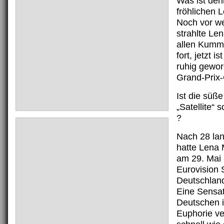
Was ist den
fröhlichen 
Noch vor w
strahlte Le
allen Kumm
fort, jetzt i
ruhig gewo
Grand-Prix-
Ist die süß
„Satellite“
?
Nach 28 la
hatte Lena 
am 29. Mai 
Eurovision 
Deutschlan
Eine Sensat
Deutschen 
Euphorie ve