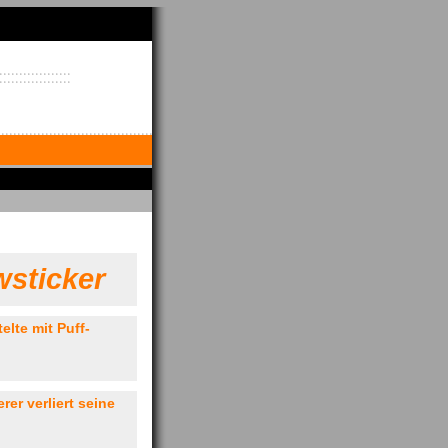
sticker
elte mit Puff-
rer verliert seine