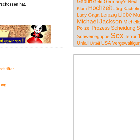
Geburt
Germany's Next 
Geld
rschossen hat.
Hochzeit
Klum
Jörg Kachel
Liebe
Leipzig
Mü
Lady Gaga
Michael Jackson
Michell
Prozess
Scheidung
S
Polizei
Sex
Schweinegrippe
Terror
Unfall
USA
Vergewaltigu
Urteil
dstifter
nung