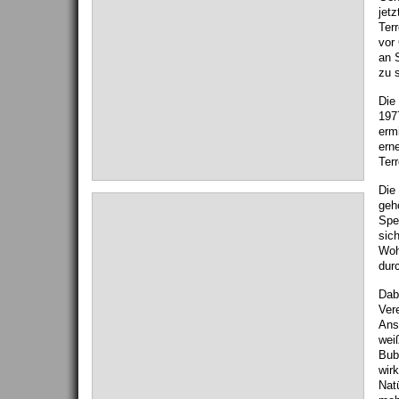
jetz
Ter
vor
an 
zu s
Die
197
ermi
ern
Terr
Die
geh
Spe
sic
Woh
dur
Dab
Ver
Ans
weiß
Bub
wir
Nat