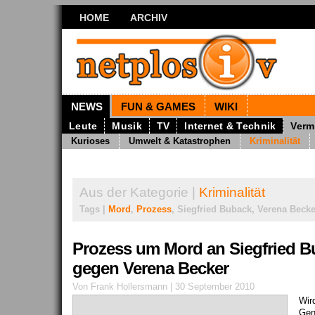
HOME
ARCHIV
NEWS
FUN & GAMES
WIKI
Leute
Musik
TV
Internet & Technik
Verm
Kurioses
Umwelt & Katastrophen
Kriminalität
Aus der Kategorie |
Kriminalität
Tags |
Mord
,
Prozess
, Siegfried Buback, Verena Becke
Prozess um Mord an Siegfried B
gegen Verena Becker
Von Frank Hollersmann | 30 September 2010
Wir
Gen