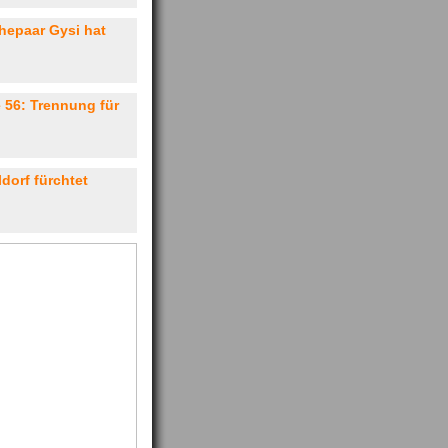
hepaar Gysi hat
e 56: Trennung für
ldorf fürchtet