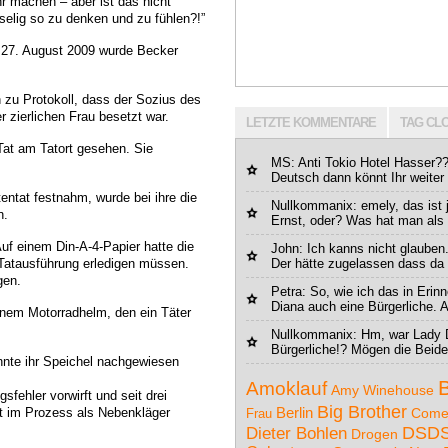
r machen – aber ist das nicht
selig so zu denken und zu fühlen?!”
27. August 2009 wurde Becker
zu Protokoll, dass der Sozius des
zierlichen Frau besetzt war.
LETZTE KOMMENTARE
TAG CL
at am Tatort gesehen. Sie
MS
: Anti Tokio Hotel Hasser??
Deutsch dann könnt Ihr weiter 
entat festnahm, wurde bei ihre die
Nullkommanix
: emely, das ist 
n.
Ernst, oder? Was hat man als 
uf einem Din-A-4-Papier hatte die
John
: Ich kanns nicht glauben
 Tatausführung erledigen müssen.
Der hätte zugelassen dass da 
gen.
Petra
: So, wie ich das in Eri
Diana auch eine Bürgerliche. A
inem Motorradhelm, den ein Täter
Nullkommanix
: Hm, war Lady 
Bürgerliche!? Mögen die Beide
nnte ihr Speichel nachgewiesen
Amoklauf
Amy Winehouse
fehler vorwirft und seit drei
Big Brother
Berlin
st im Prozess als Nebenkläger
Come
Frau
DSD
Dieter Bohlen
Drogen