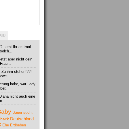
OUD
? Lernt Ihr erstmal
solch...
jetzt aber nicht dein
Frau...
. Zu ihm stehen!??!
zwei...
nnerung habe, war Lady
ber...
Diana nicht auch eine
n...
Baby
Bauer sucht
Deutschland
back
S
Ehe
Erdbeben