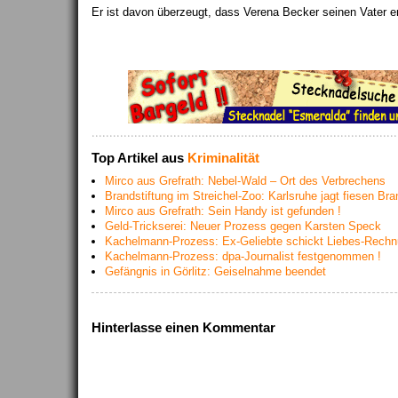
Er ist davon überzeugt, dass Verena Becker seinen Vater e
Top Artikel aus
Kriminalität
Mirco aus Grefrath: Nebel-Wald – Ort des Verbrechens
Brandstiftung im Streichel-Zoo: Karlsruhe jagt fiesen Bran
Mirco aus Grefrath: Sein Handy ist gefunden !
Geld-Trickserei: Neuer Prozess gegen Karsten Speck
Kachelmann-Prozess: Ex-Geliebte schickt Liebes-Rech
Kachelmann-Prozess: dpa-Journalist festgenommen !
Gefängnis in Görlitz: Geiselnahme beendet
Hinterlasse einen Kommentar