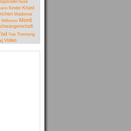
Topmodel
Heidi
Knast
Kinder
mann
nchen
Madonna
Mord
e
Millionen
chwangerschaft
Tod
Trennung
Tote
Video
ng