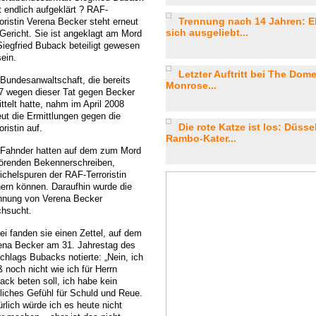
t endlich aufgeklärt ? RAF-
Trennung nach 14 Jahren: E
roristin Verena Becker steht erneut
sich ausgeliebt...
 Gericht. Sie ist angeklagt am Mord
Siegfried Buback beteiligt gewesen
ein.
Letzter Auftritt bei The Dom
 Bundesanwaltschaft, die bereits
Monrose...
7 wegen dieser Tat gegen Becker
ttelt hatte, nahm im April 2008
eut die Ermittlungen gegen die
Die rote Katze ist los: Düsse
oristin auf.
Rambo-Kater...
 Fahnder hatten auf dem zum Mord
örenden Bekennerschreiben,
ichelspuren der RAF-Terroristin
hern können. Daraufhin wurde die
nung von Verena Becker
chsucht.
ei fanden sie einen Zettel, auf dem
ena Becker am 31. Jahrestag des
chlags Bubacks notierte: „Nein, ich
 noch nicht wie ich für Herrn
ack beten soll, ich habe kein
kliches Gefühl für Schuld und Reue.
ürlich würde ich es heute nicht