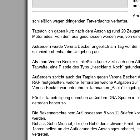
meh
arm
Am 
schließlich wegen dringenden Tatverdachts verhaftet.
Tatsächlich gaben kurz nach dem Anschlag rund 20 Zeugen 
Motorrades, von dem aus geschossen worden war, von einer 
Außerdem wurde Verena Becker angeblich am Tag vor der T
spionierte offenbar die Umgebung aus.
Als man Verena Becker schließlich kurze Zeit nach dem Att
Tatwaffe, eine Pistole des Typs „Heeckler & Koch“ gefunde
Außerdem spricht auch der Tatplan gegen Verena Becker: A
RAF festgehalten, welche Terroristen welche Aufgaben zur
Verena Becker war unter ihrem Tarnnamen „Paula” eingetra
Für ihr Tatbeteiligung sprechen außerdem DNA-Spuren in e
getragen haben soll.
Die Bekennerschreiben: Auf insgesamt 8 von 11 Briefen ko
werden.
Buback-Sohn Michael, der den Behörden schwere Ermittlungs
Jahren selbst an der Aufklärung des Anschlages arbeitet, i
vertreten.