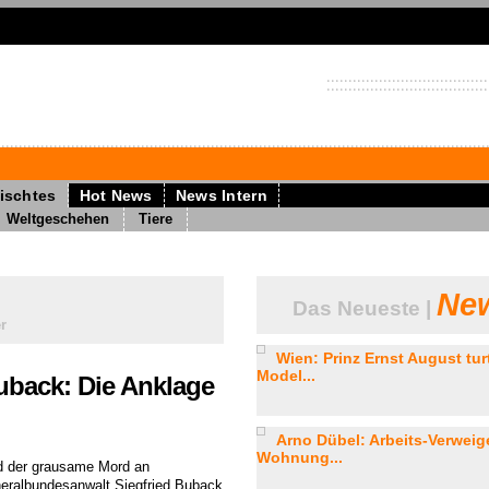
ischtes
Hot News
News Intern
Weltgeschehen
Tiere
New
Das Neueste |
r
Wien: Prinz Ernst August turt
Model...
uback: Die Anklage
Arno Dübel: Arbeits-Verweige
Wohnung...
d der grausame Mord an
eralbundesanwalt Siegfried Buback