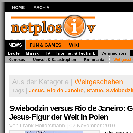
HOME
ARCHIV
NEWS
FUN & GAMES
WIKI
Leute
Musik
TV
Internet & Technik
Vermischtes
Kurioses
Umwelt & Katastrophen
Kriminalität
Weltgesch
Aus der Kategorie |
Weltgeschehen
Tags |
Jesus
,
Rio de Janeiro
,
Statue
,
Swiebodzi
Swiebodzin versus Rio de Janeiro: G
Jesus-Figur der Welt in Polen
Von Frank Hollersmann | 07 November 2010