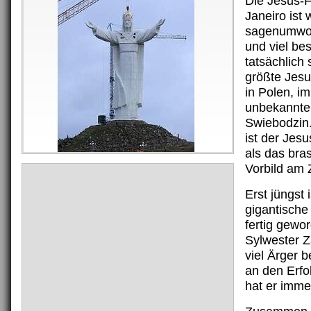
Die Jesus-F
Janeiro ist 
sagenumwob
und viel be
tatsächlich 
größte Jesu
in Polen, im
unbekannte
Swiebodzin.
ist der Jes
als das bras
Vorbild am 
Erst jüngst 
gigantische
fertig gewor
Sylwester 
viel Ärger 
an den Erfo
hat er imme