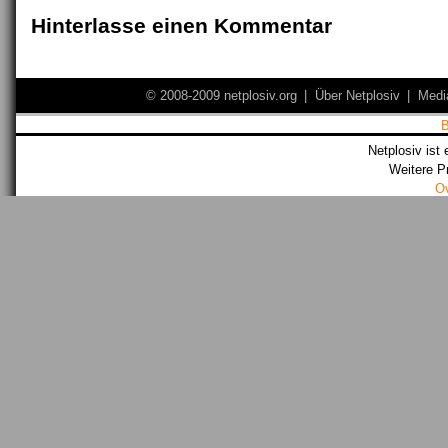
Hinterlasse einen Kommentar
© 2008-2009 netplosiv.org
|
Über Netplosiv
|
Medi
Netplosiv ist 
Weitere P
O