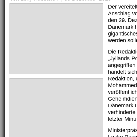
Der vereitel
Anschlag v
den 29. De
Dänemark h
gigantische
werden soll
Die Redakti
„Jyllands-Po
angegriffen
handelt sic
Redaktion, d
Mohammed-K
veröffentlic
Geheimdien
Dänemark 
verhinderte
letzter Minu
Ministerprä