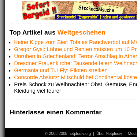
Top Artikel aus
Weltgeschehen
Keine Kippe zum Bier: Totales Rauchverbot auf Ma
Gregor Gysi: Löhne und Renten müssen um 10 Pr
Unruhen in Griechenland: Terror-Anschlag in Athe
Dresdner Frauenkirche: Tausende feiern Weihnac
Germania und Tui-Fly: Piloten streiken
Concorde Absturz: Mitschuld bei Continental kost
Preis-Schock zu Weihnachten: Obst, Gemüse, En
Kleidung viel teurer
Hinterlasse einen Kommentar
© 2008-2009 netplosiv.org
|
Über Netplosiv
|
Medi