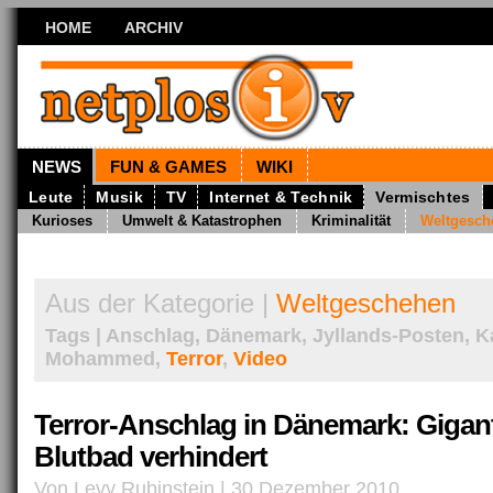
HOME
ARCHIV
NEWS
FUN & GAMES
WIKI
Leute
Musik
TV
Internet & Technik
Vermischtes
Kurioses
Umwelt & Katastrophen
Kriminalität
Weltgesch
Aus der Kategorie |
Weltgeschehen
Tags | Anschlag, Dänemark, Jyllands-Posten, Ka
Mohammed,
Terror
,
Video
Terror-Anschlag in Dänemark: Gigan
Blutbad verhindert
Von Levy Rubinstein | 30 Dezember 2010