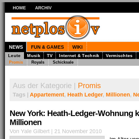
HOME
ARCHIV
NEWS
FUN & GAMES
WIKI
Leute
Musik
TV
Internet & Technik
Vermischtes
Promis
Royals
Schicksale
Aus der Kategorie |
Promis
Tags |
Appartement
,
Heath Ledger
,
Millionen
,
N
New York: Heath-Ledger-Wohnung k
Millionen
Von Yale Gilbert | 21 November 2010