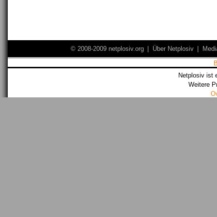
© 2008-2009 netplosiv.org
|
Über Netplosiv
|
Medi
Netplosiv ist 
Weitere P
O