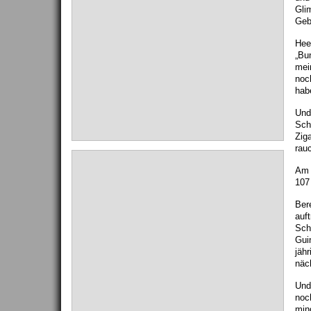
Gli
Geb
Hee
„Bu
mei
noc
hab
Und
Sch
Ziga
rauc
Am 
107
Bere
auft
Sch
Gui
jäh
näc
Und
noch
min