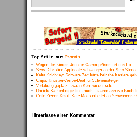
…
Top Artikel aus
Promis
Wegen der Kinder: Jennifer Garner präsentiert den Po
Sexy: Christina Applegate schwanger an der Strip-Stang
Keira Knightley: Schwere Zeit hätte beinahe Karriere gek
Chips: Knusper-Werbe-Deal für Schweinsteiger
Verlobung geplatzt: Sarah Kern wieder solo
Daniela Katzenberger bei Jauch: Traummann wie Kache
Geile-Ziegen-Kraut: Kate Moss arbeitet an Schwangersch
Hinterlasse einen Kommentar