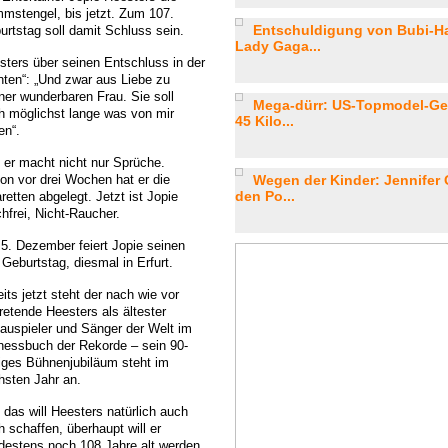
mmstengel, bis jetzt. Zum 107.
Entschuldigung von Bubi-Ha
urtstag soll damit Schluss sein.
Lady Gaga...
sters über seinen Entschluss in der
nten“: „Und zwar aus Liebe zu
ner wunderbaren Frau. Sie soll
Mega-dürr: US-Topmodel-Gew
h möglichst lange was von mir
45 Kilo...
en“.
 er macht nicht nur Sprüche.
on vor drei Wochen hat er die
Wegen der Kinder: Jennifer 
den Po...
retten abgelegt. Jetzt ist Jopie
hfrei, Nicht-Raucher.
5. Dezember feiert Jopie seinen
 Geburtstag, diesmal in Erfurt.
its jetzt steht der nach wie vor
retende Heesters als ältester
auspieler und Sänger der Welt im
nessbuch der Rekorde – sein 90-
riges Bühnenjubiläum steht im
hsten Jahr an.
 das will Heesters natürlich auch
 schaffen, überhaupt will er
destens noch 108 Jahre alt werden