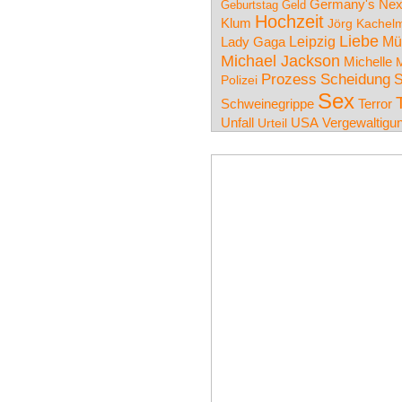
Germany's Nex
Geburtstag
Geld
Hochzeit
Klum
Jörg Kachel
Liebe
Leipzig
Mü
Lady Gaga
Michael Jackson
Michelle
M
Prozess
Scheidung
S
Polizei
Sex
Schweinegrippe
Terror
Unfall
USA
Vergewaltigu
Urteil