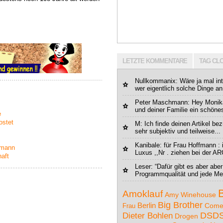
LETZTE KOMMENTARE
TAG CL
Nullkommanix
: Wäre ja mal in
wer eigentlich solche Dinge an 
Peter Maschmann: Hey Monika
und deiner Familie ein schönes
e
ostet
M
: Ich finde deinen Artikel b
sehr subjektiv und teilweise...
Kanibale
: für Frau Hoffmann : 
lmann
Luxus ,,Nr . ziehen bei der AR
aft
Leser
: “Dafür gibt es aber abe
Programmqualität und jede Me
Amoklauf
Amy Winehouse
Big Brother
Berlin
Come
Frau
DSD
Dieter Bohlen
Drogen