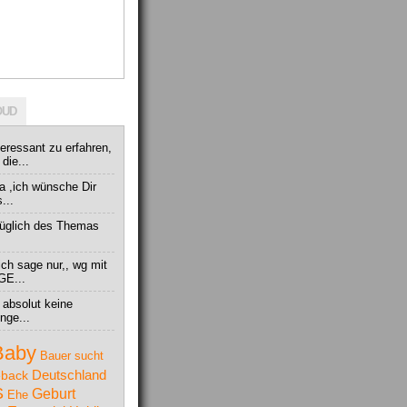
OUD
teressant zu erfahren,
die...
 ,ich wünsche Dir
...
ezüglich des Themas
ich sage nur,, wg mit
GE...
r absolut keine
nge...
Baby
Bauer sucht
Deutschland
back
S
Geburt
Ehe