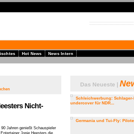
ischtes
Hot News
News Intern
New
Das Neueste |
uchen
Schleichwerbung: Schlager-
undercover für NDR...
Heesters Nicht-
Germania und Tui-Fly: Piloten
t 90 Jahren genießt Schauspieler
 Entertainer Jopie Heesters die