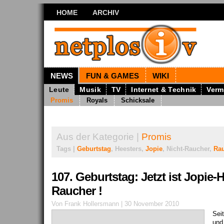
HOME
ARCHIV
NEWS
FUN & GAMES
WIKI
Leute
Musik
TV
Internet & Technik
Verm
Promis
Royals
Schicksale
Aus der Kategorie |
Promis
Tags |
Geburtstag
, Heesters,
Jopie
, Nicht-Raucher,
Ra
107. Geburtstag: Jetzt ist Jopie-
Raucher !
Von Frank Hollersmann | 30 November 2010
Sei
und