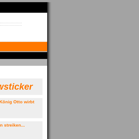
sticker
König Otto wirbt
 streiken...