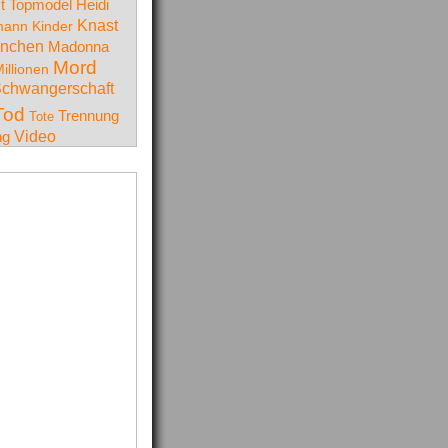
t Topmodel
Heidi
Knast
mann
Kinder
nchen
Madonna
Mord
illionen
chwangerschaft
Tod
Trennung
Tote
Video
ng