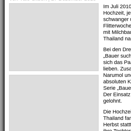
Im Juli 2010
Hochzeit, je
schwanger u
Flitterwoc
mit Milchba
Thailand na
Bei den Dre
„Bauer such
sich das P
lieben. Zu
Narumol un
absoluten K
Serie „Baue
Der Einsatz
gelohnt.
Die Hochzei
Thailand fa
Herbst stat