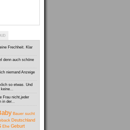
OUD
 eine Frechheit. Klar
el denn auch schöne
tlich niemand Anzeige
klich so etwas. Und
 keine...
e Frau nicht,jeder
in der...
Baby
Bauer sucht
Deutschland
eback
S
Geburt
Ehe