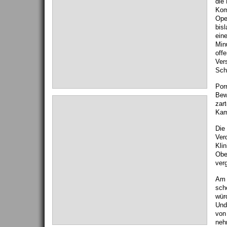
die
Kom
Ope
bis
ein
Min
off
Ver
Sch
Por
Bew
zart
Kam
Die
Ver
Klin
Obe
verg
Am 
sch
wür
Und
von
neh