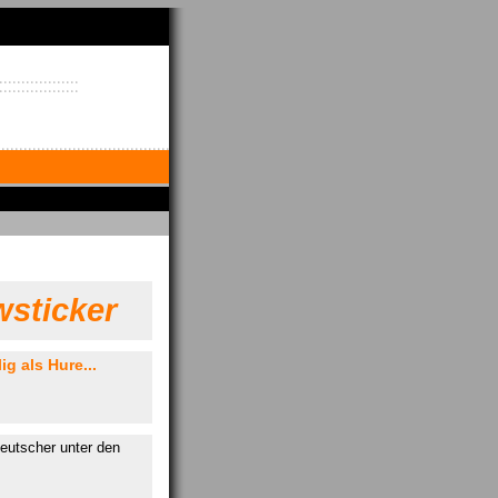
sticker
ig als Hure...
eutscher unter den