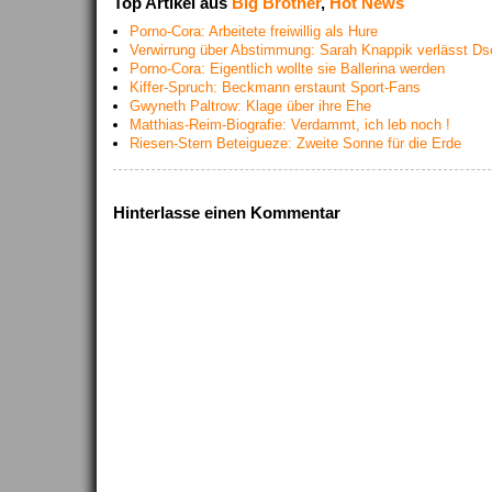
Top Artikel aus
Big Brother
,
Hot News
Porno-Cora: Arbeitete freiwillig als Hure
Verwirrung über Abstimmung: Sarah Knappik verlässt D
Porno-Cora: Eigentlich wollte sie Ballerina werden
Kiffer-Spruch: Beckmann erstaunt Sport-Fans
Gwyneth Paltrow: Klage über ihre Ehe
Matthias-Reim-Biografie: Verdammt, ich leb noch !
Riesen-Stern Beteigueze: Zweite Sonne für die Erde
Hinterlasse einen Kommentar