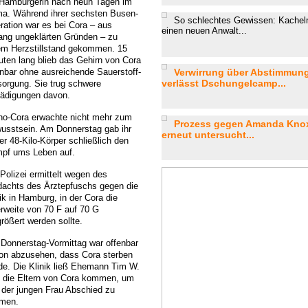
 Hamburgerin nach neun Tagen im
a. Während ihrer sechsten Busen-
So schlechtes Gewissen: Kachel
ration war es bei Cora – aus
einen neuen Anwalt...
lang ungeklärten Gründen – zu
em Herzstillstand gekommen. 15
uten lang blieb das Gehirn von Cora
enbar ohne ausreichende Sauerstoff-
Verwirrung über Abstimmung
verlässt Dschungelcamp...
sorgung. Sie trug schwere
ädigungen davon.
no-Cora erwachte nicht mehr zum
Prozess gegen Amanda Knox:
usstsein. Am Donnerstag gab ihr
erneut untersucht...
er 48-Kilo-Körper schließlich den
pf ums Leben auf.
 Polizei ermittelt wegen des
dachts des Ärztepfuschs gegen die
ik in Hamburg, in der Cora die
rweite von 70 F auf 70 G
rößert werden sollte.
Donnerstag-Vormittag war offenbar
on abzusehen, dass Cora sterben
de. Die Klinik ließ Ehemann Tim W.
 die Eltern von Cora kommen, um
 der jungen Frau Abschied zu
men.