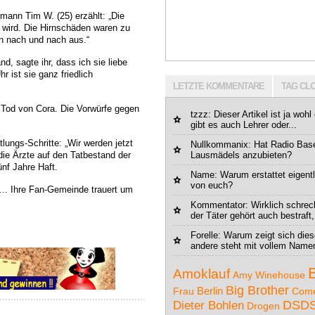
mann Tim W. (25) erzählt: „Die
n wird. Die Hirnschäden waren zu
en nach und nach aus.“
d, sagte ihr, dass ich sie liebe
 ist sie ganz friedlich
LETZTE KOMMENTARE
TAG CL
 Tod von Cora. Die Vorwürfe gegen
tzzz
: Dieser Artikel ist ja wohl
gibt es auch Lehrer oder...
lungs-Schritte: „Wir werden jetzt
Nullkommanix
: Hat Radio Bas
ie Ärzte auf den Tatbestand der
Lausmädels anzubieten?
ünf Jahre Haft.
Name
: Warum erstattet eigen
von euch?
 … Ihre Fan-Gemeinde trauert um
Kommentator: Wirklich schrec
der Täter gehört auch bestraft,
Forelle
: Warum zeigt sich dies
andere steht mit vollem Namen 
Amoklauf
Amy Winehouse
Big Brother
Berlin
Frau
Com
Dieter Bohlen
DSD
Drogen