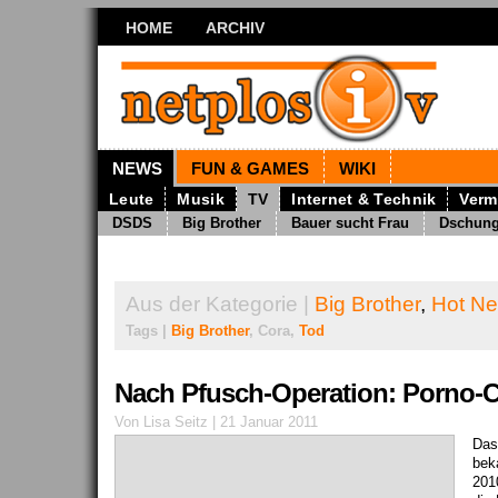
HOME
ARCHIV
NEWS
FUN & GAMES
WIKI
Leute
Musik
TV
Internet & Technik
Verm
DSDS
Big Brother
Bauer sucht Frau
Dschun
Aus der Kategorie |
Big Brother
,
Hot N
Tags |
Big Brother
, Cora,
Tod
Nach Pfusch-Operation: Porno-Co
Von Lisa Seitz | 21 Januar 2011
Das
bek
201