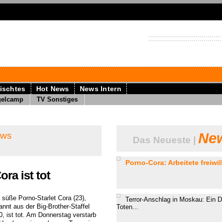
ischtes
Hot News
News Intern
gelcamp
TV Sonstiges
ews
New
Das Neueste |
Porno-Cora: Arbeitete freiwill
ra ist tot
 süße Porno-Starlet Cora (23),
Terror-Anschlag in Moskau: Ein D
annt aus der Big-Brother-Staffel
Toten...
0, ist tot. Am Donnerstag verstarb