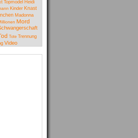
t Topmodel
Heidi
Knast
mann
Kinder
nchen
Madonna
Mord
illionen
Schwangerschaft
Tod
Trennung
Tote
Video
ng