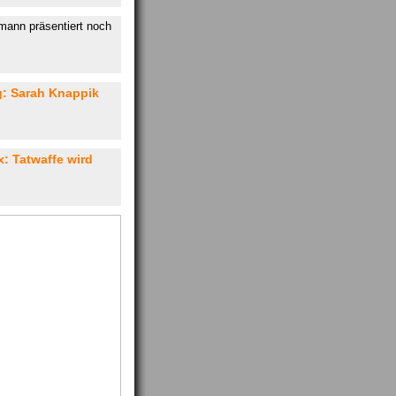
mann präsentiert noch
: Sarah Knappik
 Tatwaffe wird