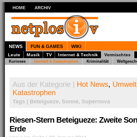
HOME
ARCHIV
NEWS
FUN & GAMES
WIKI
Leute
Musik
TV
Internet & Technik
Vermischtes
Kurioses
Umwelt & Katastrophen
Kriminalität
Weltgesch
Aus der Kategorie |
Hot News
,
Umwelt
Katastrophen
Tags | Beteigueze, Sonne, Supernova
Riesen-Stern Beteigueze: Zweite Son
Erde