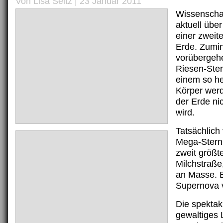
Von Lisa Seitz | 23 Januar 2011
Wissenschaf
aktuell übe
einer zweit
Erde. Zumi
vorübergeh
Riesen-Ster
einem so he
Körper werd
der Erde ni
wird.
Tatsächlich 
Mega-Stern
zweit größt
Milchstraße
an Masse. E
Supernova 
Die spektak
gewaltiges 