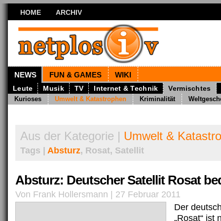
HOME
ARCHIV
NEWS
FUN & GAMES
WIKI
Leute
Musik
TV
Internet & Technik
Vermischtes
Kurioses
Umwelt & Katastrophen
Kriminalität
Weltgesch
Aus der Kategorie |
Umwelt & Katastr
Tags |
Absturz
, Rosat, Satellit
Absturz: Deutscher Satellit Rosat be
Von Frank Hollersmann | 27 Februar 2011
Der deutsche
„Rosat“ ist 