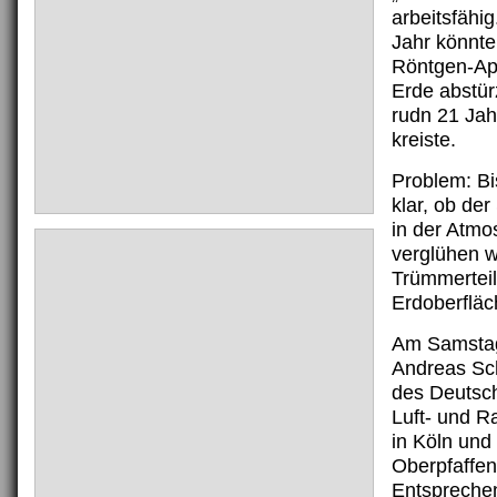
arbeitsfähi
Jahr könnte
Röntgen-App
Erde abstü
rudn 21 Jah
kreiste.
Problem: Bis
klar, ob der
in der Atmo
verglühen w
Trümmerteil
Erdoberfläc
Am Samstag
Andreas Sc
des Deutsc
Luft- und R
in Köln und
Oberpfaffe
Entspreche