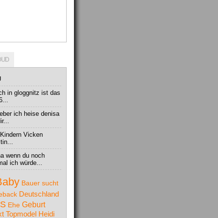
OUD
U
ich in gloggnitz ist das
6...
bieber ich heise denisa
r...
 Kindern Vicken
in...
na wenn du noch
al ich würde...
Baby
Bauer sucht
Deutschland
eback
S
Geburt
Ehe
t Topmodel
Heidi