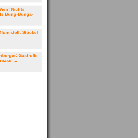
Wien: Nichts
als Bung-Bunga-
lum stellt Stöckel-
nberger: Gastrolle
rease”...