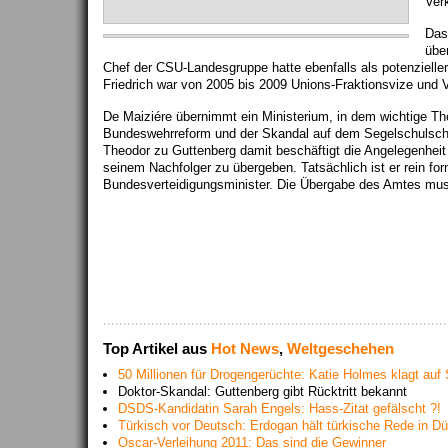
Verk
Das
übe
Chef der CSU-Landesgruppe hatte ebenfalls als potenzielle
Friedrich war von 2005 bis 2009 Unions-Fraktionsvize und Ve
De Maiziére übernimmt ein Ministerium, in dem wichtige T
Bundeswehrreform und der Skandal auf dem Segelschulschiff
Theodor zu Guttenberg damit beschäftigt die Angelegenhei
seinem Nachfolger zu übergeben. Tatsächlich ist er rein fo
Bundesverteidigungsminister. Die Übergabe des Amtes mus
Top Artikel aus
Hot News
,
Weltgeschehen
50 Millionen für Drogengerüchte: Katie Holmes klagt au
Doktor-Skandal: Guttenberg gibt Rücktritt bekannt
DSDS-Kandidatin Sarah Engels: Hass-Zitat gefälscht ?!
Türkisch vor Deutsch: Erdogan hält türkische Rede in Dü
Oscar-Verleihung 2011: Das sind die Gewinner