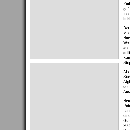
Kar
gef
Inn
bek
Der 
Mon
Nac
Wol
aus
soll
Kan
Str
Als 
Sic
Afg
deu
Aus
Neu
Pet
Lan
eine
Gut
200