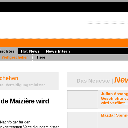
ischtes
Hot News
News Intern
Weltgeschehen
Tiere
schehen
New
Das Neueste |
re, Verteidigungsminister
Julian Assan
Geschichte vo
de Maizière wird
wird verfilmt..
Mazda: Spinne
 Nachfolger für den
ückgetretenen Verteidigungsminister