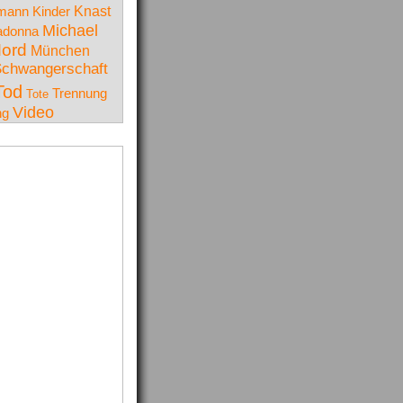
Knast
lmann
Kinder
Michael
donna
ord
München
chwangerschaft
Tod
Trennung
Tote
Video
ng