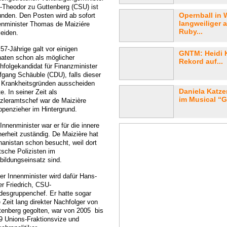
l-Theodor zu Guttenberg (CSU) ist
Opernball in 
unden. Den Posten wird ab sofort
langweiliger 
enminister Thomas de Maiziére
Ruby...
leiden.
57-Jährige galt vor einigen
GNTM: Heidi K
aten schon als möglicher
Rekord auf...
hfolgekandidat für Finanzminister
fgang Schäuble (CDU), falls dieser
 Krankheitsgründen ausscheiden
Daniela Katze
te. In seiner Zeit als
im Musical “G
zleramtschef war de Maizière
ippenzieher im Hintergrund.
Innenminister war er für die innere
herheit zuständig. De Maizière hat
hanistan schon besucht, weil dort
tsche Polizisten im
bildungseinsatz sind.
er Innenminister wird dafür Hans-
er Friedrich, CSU-
desgruppenchef. Er hatte sogar
 Zeit lang direkter Nachfolger von
tenberg gegolten, war von 2005 bis
9 Unions-Fraktionsvize und