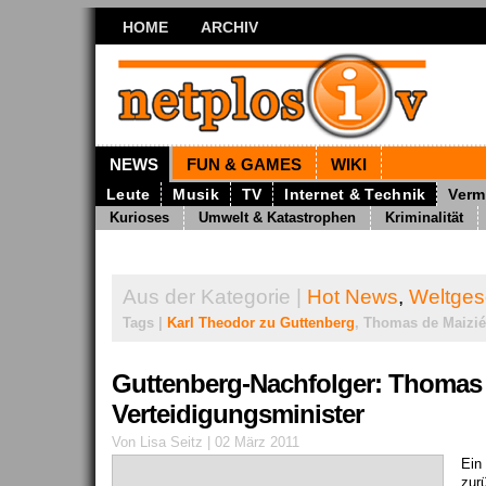
HOME
ARCHIV
NEWS
FUN & GAMES
WIKI
Leute
Musik
TV
Internet & Technik
Verm
Kurioses
Umwelt & Katastrophen
Kriminalität
Aus der Kategorie |
Hot News
,
Weltge
Tags |
Karl Theodor zu Guttenberg
, Thomas de Maizié
Guttenberg-Nachfolger: Thomas 
Verteidigungsminister
Von Lisa Seitz | 02 März 2011
Ein
zur