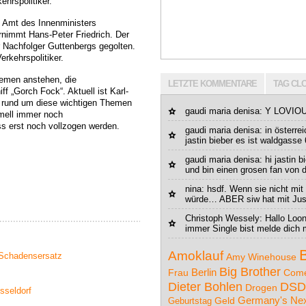
ehrspolitiker.
 Amt des Innenministers
rnimmt Hans-Peter Friedrich. Der
r Nachfolger Guttenbergs gegolten.
rkehrspolitiker.
hemen anstehen, die
LETZTE KOMMENTARE
TAG CL
 „Gorch Fock“. Aktuell ist Karl-
t rund um diese wichtigen Themen
gaudi maria denisa
: Y LOVIO
rmell immer noch
s erst noch vollzogen werden.
gaudi maria denisa
: in österre
jastin bieber es ist waldgasse 
gaudi maria denisa
: hi jastin 
und bin einen grosen fan von di
nina: hsdf. Wenn sie nicht mit
würde… ABER siw hat mit Just
Christoph Wessely: Hallo Loo
immer Single bist melde dich m
Amoklauf
f Schadensersatz
Amy Winehouse
Big Brother
Berlin
Frau
Com
DSD
Dieter Bohlen
Drogen
sseldorf
Germany's Nex
Geld
Geburtstag