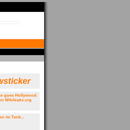
sticker
ge goes Hollywood:
n Wikileaks.org
.
n im Tank...