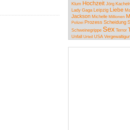
Hochzeit
Klum
Jörg Kache
Liebe
Lady Gaga
Leipzig
Ma
Jackson
M
Michelle
Millionen
Prozess
Scheidung
S
Polizei
Sex
Terror
Schweinegrippe
Unfall
Urteil
USA
Vergewaltigu