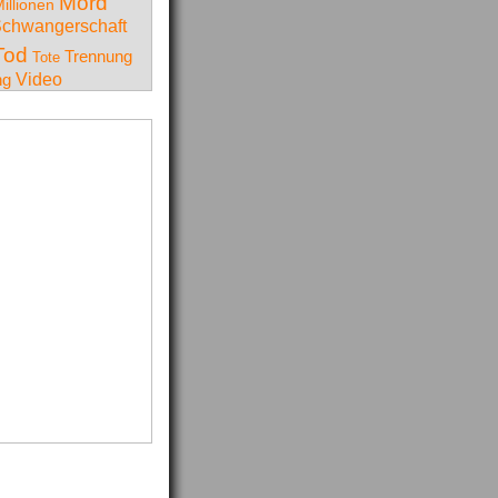
Mord
illionen
chwangerschaft
Tod
Trennung
Tote
Video
ng