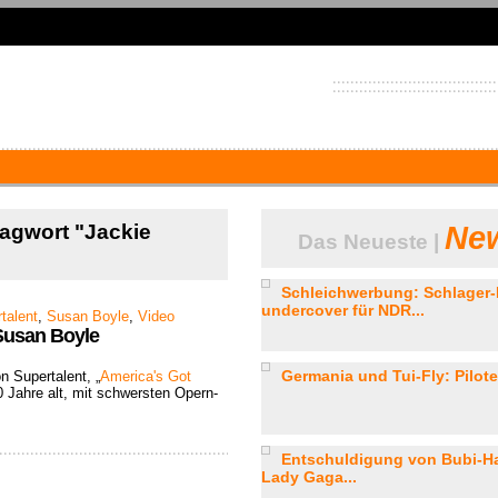
lagwort "Jackie
New
Das Neueste |
Schleichwerbung: Schlager-
undercover für NDR...
talent
,
Susan Boyle
,
Video
 Susan Boyle
Germania und Tui-Fly: Piloten
 Supertalent, „
America's Got
0 Jahre alt, mit schwersten Opern-
Entschuldigung von Bubi-Ha
Lady Gaga...