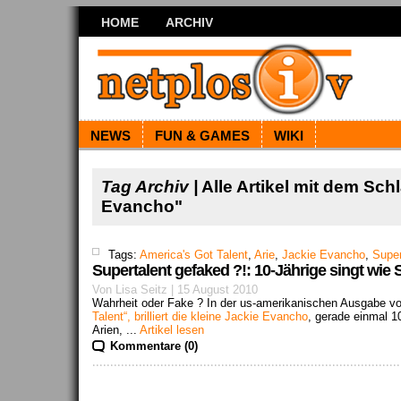
HOME
ARCHIV
NEWS
FUN & GAMES
WIKI
Tag Archiv |
Alle Artikel mit dem Sch
Evancho"
Tags:
America's Got Talent
,
Arie
,
Jackie Evancho
,
Super
Supertalent gefaked ?!: 10-Jährige singt wie
Von Lisa Seitz | 15 August 2010
Wahrheit oder Fake ? In der us-amerikanischen Ausgabe von
Talent“, brilliert die kleine Jackie Evancho
, gerade einmal 1
Arien, ...
Artikel lesen
Kommentare (0)