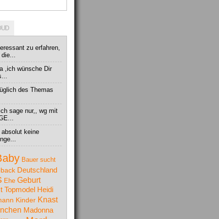
OUD
teressant zu erfahren,
die...
 ,ich wünsche Dir
...
ezüglich des Themas
ich sage nur,, wg mit
GE...
r absolut keine
nge...
Baby
Bauer sucht
Deutschland
back
S
Geburt
Ehe
t Topmodel
Heidi
Knast
mann
Kinder
nchen
Madonna