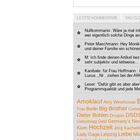
LETZTE KOMMENTARE
TAG CL
Nullkommanix
: Wäre ja mal in
wer eigentlich solche Dinge an 
Peter Maschmann: Hey Monika
und deiner Familie ein schönes
M
: Ich finde deinen Artikel b
sehr subjektiv und teilweise...
Kanibale
: für Frau Hoffmann : 
Luxus ,,Nr . ziehen bei der AR
Leser
: “Dafür gibt es aber abe
Programmqualität und jede Me
Amoklauf
Amy Winehouse
Big Brother
Berlin
Come
Frau
DSD
Dieter Bohlen
Drogen
Germany's Nex
Geburtstag
Geld
Hochzeit
Klum
Jörg Kachel
Liebe
Leipzig
Mü
Lady Gaga