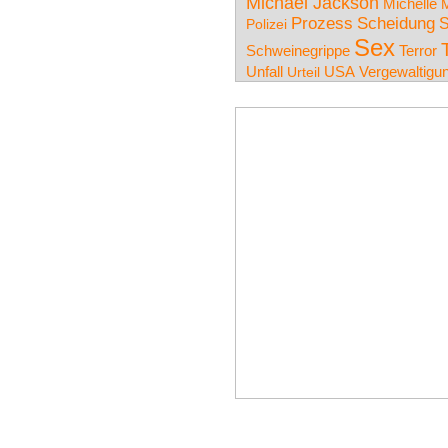
Michael Jackson
Michelle
M
Prozess
Scheidung
S
Polizei
Sex
Schweinegrippe
Terror
Unfall
USA
Vergewaltigu
Urteil