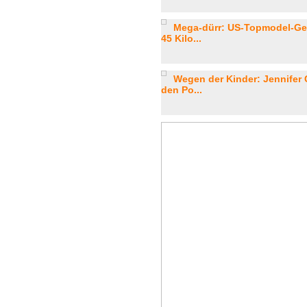
Mega-dürr: US-Topmodel-Gew
45 Kilo...
Wegen der Kinder: Jennifer 
den Po...