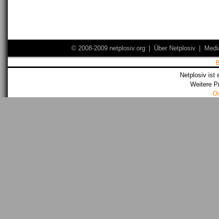
© 2008-2009 netplosiv.org
|
Über Netplosiv
|
Medi
Netplosiv ist 
Weitere P
O