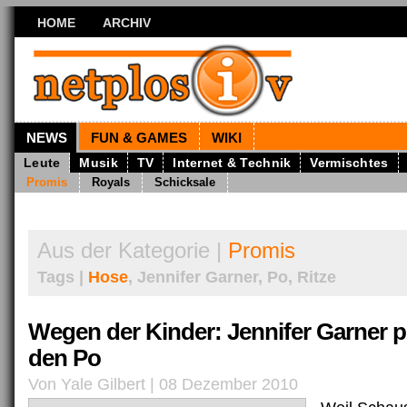
HOME
ARCHIV
NEWS
FUN & GAMES
WIKI
Leute
Musik
TV
Internet & Technik
Vermischtes
Promis
Royals
Schicksale
Aus der Kategorie |
Promis
Tags |
Hose
, Jennifer Garner, Po, Ritze
Wegen der Kinder: Jennifer Garner p
den Po
Von Yale Gilbert | 08 Dezember 2010