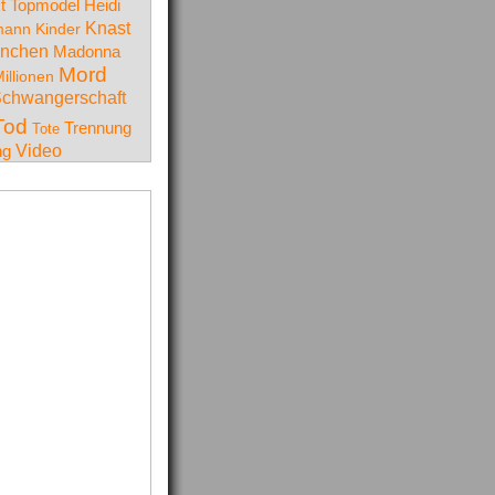
t Topmodel
Heidi
Knast
mann
Kinder
nchen
Madonna
Mord
illionen
chwangerschaft
Tod
Trennung
Tote
Video
ng