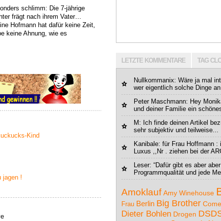
onders schlimm: Die 7-jährige
hter frägt nach ihrem Vater…
ine Hofmann hat dafür keine Zeit,
be keine Ahnung, wie es
LETZTE KOMMENTARE
TAG CL
Nullkommanix
: Wäre ja mal in
wer eigentlich solche Dinge an 
Peter Maschmann: Hey Monika
und deiner Familie ein schönes
M
: Ich finde deinen Artikel b
sehr subjektiv und teilweise...
 Kuckucks-Kind
Kanibale
: für Frau Hoffmann : 
Luxus ,,Nr . ziehen bei der AR
Leser
: “Dafür gibt es aber abe
Programmqualität und jede Me
 jagen !
Amoklauf
Amy Winehouse
Big Brother
Berlin
Come
Frau
DSD
Dieter Bohlen
Drogen
ve