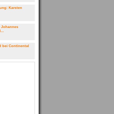
hung: Karsten
r Johannes
...
 bei Continental