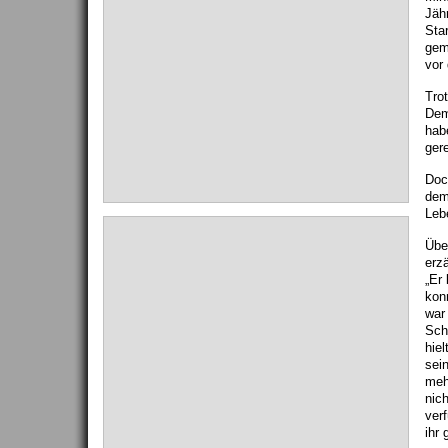
Jäh
Sta
gem
vor
Tro
Dem
hab
ger
Doc
dem
Leb
Übe
erzä
„Er
kon
war
Sch
hie
sei
meh
nic
ver
ihr 