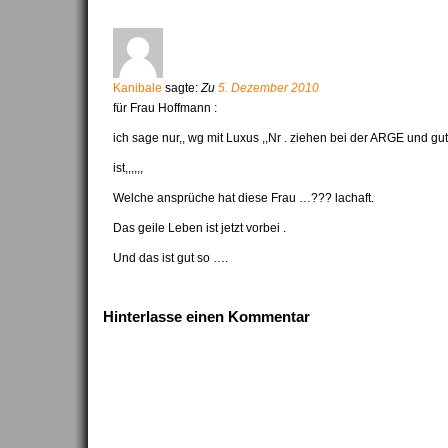
Kanibale
sagte:
Zu
5. Dezember 2010
für Frau Hoffmann :
ich sage nur,, wg mit Luxus ,,Nr . ziehen bei der ARGE und gut
ist,,,,,,
Welche ansprüche hat diese Frau …??? lachaft.
Das geile Leben ist jetzt vorbei .
Und das ist gut so ….
Hinterlasse einen Kommentar