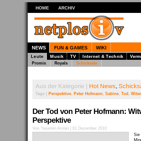
HOME
ARCHIV
NEWS
FUN & GAMES
WIKI
Leute
Musik
TV
Internet & Technik
Verm
Promis
Royals
Schicksale
Aus der Kategorie |
Hot News
,
Schicks
Tags |
Perspektive
,
Peter Hofmann
,
Sabine
,
Tod
,
Witw
Der Tod von Peter Hofmann: Wi
Perspektive
Von Yasemin Arslan | 01 Dezember 2010
Sie 
Min