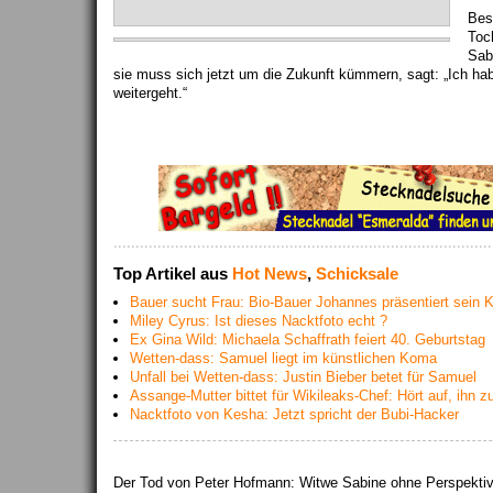
Bes
Toc
Sab
sie muss sich jetzt um die Zukunft kümmern, sagt: „Ich ha
weitergeht.“
Top Artikel aus
Hot News
,
Schicksale
Bauer sucht Frau: Bio-Bauer Johannes präsentiert sein
Miley Cyrus: Ist dieses Nacktfoto echt ?
Ex Gina Wild: Michaela Schaffrath feiert 40. Geburtstag
Wetten-dass: Samuel liegt im künstlichen Koma
Unfall bei Wetten-dass: Justin Bieber betet für Samuel
Assange-Mutter bittet für Wikileaks-Chef: Hört auf, ihn zu
Nacktfoto von Kesha: Jetzt spricht der Bubi-Hacker
Der Tod von Peter Hofmann: Witwe Sabine ohne Perspekti