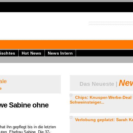
ischtes
Hot News
News Intern
ale
New
Das Neueste |
e
Chips: Knusper-Werbe-Deal 
Schweinsteiger...
twe Sabine ohne
Verlobung geplatzt: Sarah Ke
hat ihn gepflegt bis in die letzten
uten, Ehefrau Sabine. Die 37-