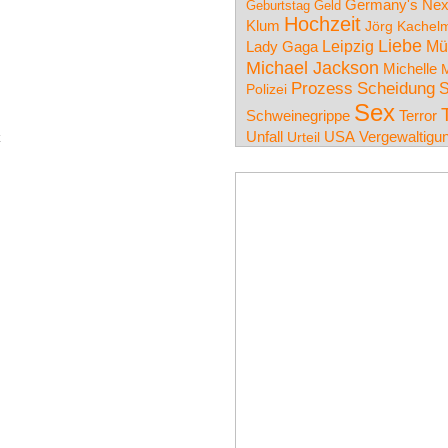
Germany's Nex
Geburtstag
Geld
Hochzeit
Klum
Jörg Kachel
Liebe
Leipzig
Mü
Lady Gaga
Michael Jackson
Michelle
M
Prozess
Scheidung
S
Polizei
Sex
Schweinegrippe
Terror
Unfall
USA
Vergewaltigu
Urteil