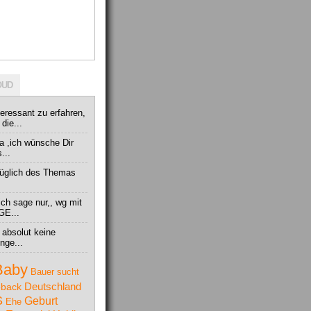
OUD
teressant zu erfahren,
die...
 ,ich wünsche Dir
...
ezüglich des Themas
ich sage nur,, wg mit
GE...
r absolut keine
nge...
Baby
Bauer sucht
Deutschland
back
S
Geburt
Ehe