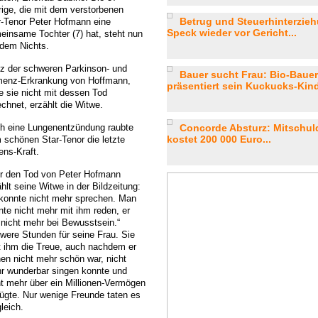
rige, die mit dem verstorbenen
Betrug und Steuerhinterzie
r-Tenor Peter Hofmann eine
Speck wieder vor Gericht...
einsame Tochter (7) hat, steht nun
 dem Nichts.
tz der schweren Parkinson- und
Bauer sucht Frau: Bio-Baue
enz-Erkrankung von Hoffmann,
präsentiert sein Kuckucks-Kind
e sie nicht mit dessen Tod
echnet, erzählt die Witwe.
h eine Lungenentzündung raubte
Concorde Absturz: Mitschuld
kostet 200 000 Euro...
 schönen Star-Tenor die letzte
ens-Kraft.
r den Tod von Peter Hofmann
hlt seine Witwe in der Bildzeitung:
 konnte nicht mehr sprechen. Man
nte nicht mehr mit ihm reden, er
 nicht mehr bei Bewusstsein.“
were Stunden für seine Frau. Sie
lt ihm die Treue, auch nachdem er
nen nicht mehr schön war, nicht
r wunderbar singen konnte und
ht mehr über ein Millionen-Vermögen
fügte. Nur wenige Freunde taten es
gleich.