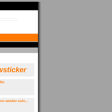
sticker
für
rn wieder solo...