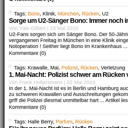
Tags:
Bono
, Klinik,
München
,
Rücken
, U2
Sorge um U2-Sänger Bono: Immer noch in 
Von Yale Gilbert | 23 Mai 2010
U2-Fans sorgen sich um Sänger Bono. Der 50-Jähr
vergangenen Freitag in München in eine Klinik einge
Notoperation ! Seither liegt Bono im Krankenhaus ..
Kommentare (0)
Tags: Krawalle, Mai,
Polizist
,
Rücken
, Verletzung
1. Mai-Nacht: Polizist schwer am Rücken v
Von Frank Hollersmann | 02 Mai 2010
In der 1. Mai-Nacht ist es in Berlin und Hamburg au
zu schweren Krawallen und Ausschreitungen gekom
griff die Polizei diesmal unmittelbar hart ...
Artikel le
Kommentare (0)
Tags: Halle Berry,
Parfum
,
Rücken