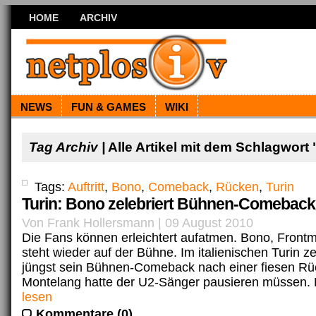
HOME
ARCHIV
NEWS
FUN & GAMES
WIKI
Tag Archiv |
Alle Artikel mit dem Schlagwort
Tags:
Auftritt
,
Bono
,
Comeback
,
Rücken
,
Turin
Turin: Bono zelebriert Bühnen-Comeback
Von Frank Hollersmann | 09 August 2010
Die Fans können erleichtert aufatmen. Bono, Front
steht wieder auf der Bühne. Im italienischen Turin z
jüngst sein Bühnen-Comeback nach einer fiesen Rü
Montelang hatte der U2-Sänger pausieren müssen. M
lesen
Kommentare (0)