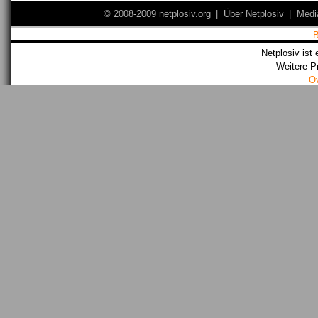
© 2008-2009 netplosiv.org
|
Über Netplosiv
|
Medi
Netplosiv ist 
Weitere P
O