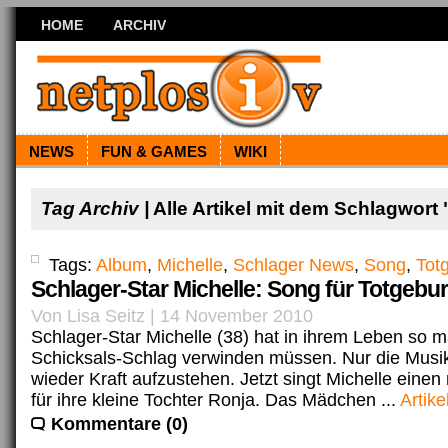
HOME
ARCHIV
NEWS
FUN & GAMES
WIKI
Tag Archiv |
Alle Artikel mit dem Schlagwort 
Tags:
Album
,
Michelle
,
Schlager News
,
Song
,
Tot
Schlager-Star Michelle: Song für Totgebur
Von Lisa Seitz | 14 November 2010
Schlager-Star Michelle (38) hat in ihrem Leben so 
Schicksals-Schlag verwinden müssen. Nur die Musik
wieder Kraft aufzustehen. Jetzt singt Michelle eine
für ihre kleine Tochter Ronja. Das Mädchen ...
Artike
Kommentare (0)