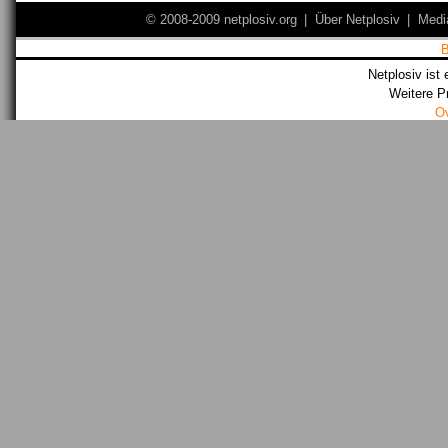
© 2008-2009 netplosiv.org
|
Über Netplosiv
|
Medi
Netplosiv ist 
Weitere P
O