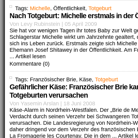
Tags:
Michelle
, Öffentlichkeit,
Totgeburt
Nach Totgeburt: Michelle erstmals in der Ö
Von Levy Rubinstein | 05 April 2009
Sie hat vor wenigen Tagen ihr totes Baby zur Welt g
Schlagerstar Michelle wirkt um Jahrzehnte gealtert,
sich ins Leben zurück. Erstmals zeigte sich Michelle 
Ehemann Josef Shitawey in der Öffentlichkeit. Am Fr
...
Artikel lesen
Kommentare (0)
Tags: Französischer Brie, Käse,
Totgeburt
Gefährlicher Käse: Französischer Brie k
Totgeburten verursachen
Von Yasemin Arslan | 18 Juni 2008
Käse-Alarm in Nordrhein-Westfalen. Der „Brie de Me
Verdacht durch seinen Verzehr bei Schwangeren To
verursachen. Die Landesregierung von Nordrhein-W
daher dringend vor dem Verzehr des französischen 
La Fromagerie les Courtenay. Die in dem ...
Artikel 