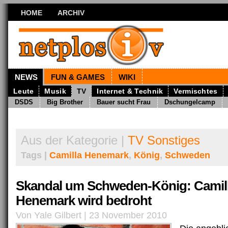
HOME
ARCHIV
NEWS
FUN & GAMES
WIKI
Leute
Musik
TV
Internet & Technik
Vermischtes
DSDS
Big Brother
Bauer sucht Frau
Dschungelcamp
Aus der Kategorie |
TV Sonstiges
Tags |
Camilla Henemark
,
König
,
Schweden
Skandal um Schweden-König: Camil
Henemark wird bedroht
Von Yale Gilbert | 23 November 2010