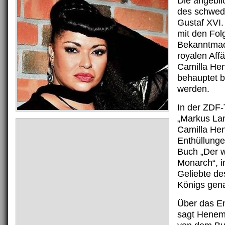
Die angebli
des schwed
Gustaf XVI.
mit den Fol
Bekanntmac
royalen Aff
Camilla He
behauptet b
werden.
In der ZDF
„Markus Lan
Camilla He
Enthüllunge
Buch „Der w
Monarch“, i
Geliebte d
Königs gena
Über das E
sagt Henema