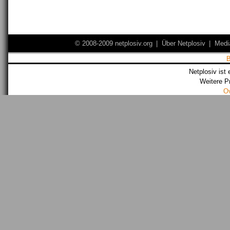
© 2008-2009 netplosiv.org
|
Über Netplosiv
|
Medi
Netplosiv ist 
Weitere P
O