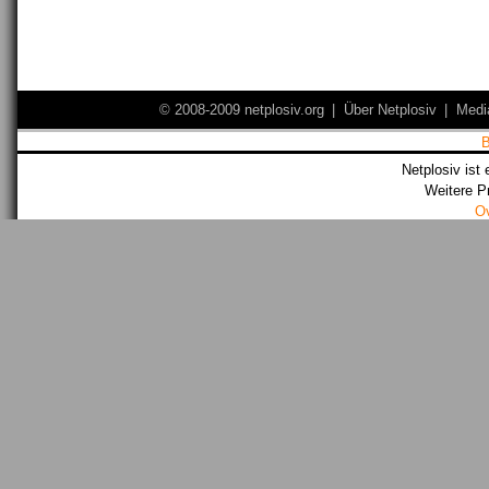
© 2008-2009 netplosiv.org
|
Über Netplosiv
|
Medi
Netplosiv ist 
Weitere P
O