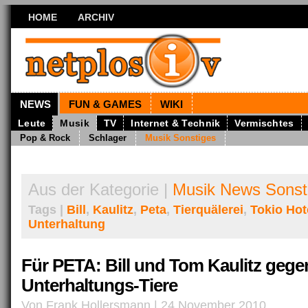
HOME
ARCHIV
NEWS
FUN & GAMES
WIKI
Leute
Musik
TV
Internet & Technik
Vermischtes
Pop & Rock
Schlager
Musik Sonstiges
Aus der Kategorie |
Musik News Sonst
Tags |
Bill
,
Kaulitz
,
Peta
,
Tierquälerei
,
Tokio Hot
Unterhaltung
Für PETA: Bill und Tom Kaulitz gege
Unterhaltungs-Tiere
Von Frank Hollersmann | 24 November 2010