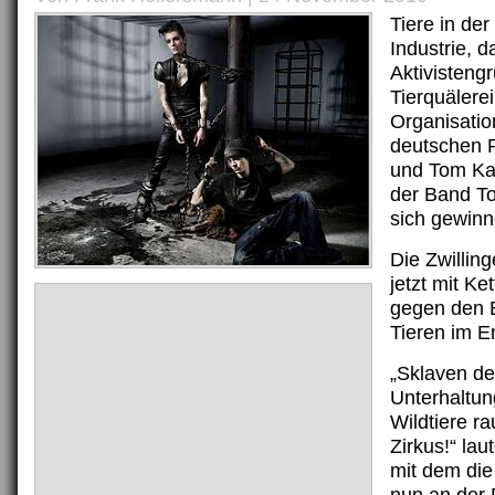
Tiere in der
Industrie, da
Aktivisten
Tierquälerei
Organisatio
deutschen R
und Tom Kau
der Band To
sich gewin
Die Zwilling
jetzt mit Ke
gegen den 
Tieren im E
„Sklaven de
Unterhaltun
Wildtiere r
Zirkus!“ lau
mit dem die