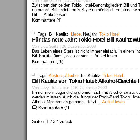
Von Yale Gilbert | 20 Januar 2010
Zwischen den beiden Tokio-Hotel-Bandmitgliedern Bill und To
entbrannt. Bill findet Tom's Style unmöglich ! Im Intervie
Bill ...
Artikel lesen
Kommantare (4)
Tags: Bill Kaulitz,
Liebe
, Neujahr,
Tokio Hotel
Für das neue Jahr: Tokio-Hotel Bill Kaulitz wü
Von Lisa Seitz | 29 Dezember 2009
Das Leben eines Stars ist nicht immer einfach. In einem In
Bill Kaulitz jüngst, dass er sich ...
Artikel lesen
Kommantare (16)
Tags:
Absturz
,
Alkohol
, Bill Kaulitz,
Tokio Hotel
Bill Kaulitz von Tokio Hotel: Alkohol-Beichte !
Von Levy Rubinstein | 16 Dezember 2009
Immer mehr Jugendliche dröhnen sich mit Alkohol so zu, d
werden müssen. Auch die Jungs der Rock-Band Tokio Hote
Alkohol-Missbrauch gemacht. Jetzt ...
Artikel lesen
Kommantare (4)
Seiten:
1
2 3 4 zurück