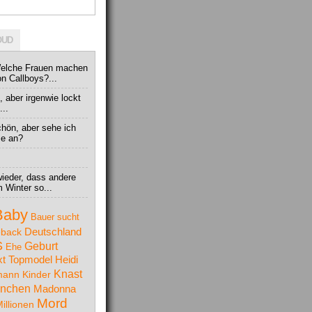
OUD
Welche Frauen machen
n Callboys?...
 aber irgenwie lockt
...
chön, aber sehe ich
se an?
ieder, dass andere
 Winter so...
Baby
Bauer sucht
Deutschland
back
S
Geburt
Ehe
t Topmodel
Heidi
Knast
mann
Kinder
nchen
Madonna
Mord
illionen