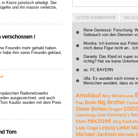
n Kürze juristisch erledigt. Der
ügelte und ihn massiv verletzte,
LETZTE KOMMENTARE
TAG CL
Rene Geniesse
: Forschung: 
Gebrauch von den Diensten vo
in verschossen !
Monika
: Ich komme aus Polen,
eine Freundin mehr gehabt haben.
mich diese Figur nicht an…Ich
r habe ihm seine Freundin geklaut,
Daniela
: Das Kleid ist super s
richtig? Hat sie keine Unterho
as
: FC BAYERN
el
Ulla
: Es wundert mich immer w
Menschen wundert, dass es im
ropäischen Radionetzwerks
Amoklauf
Amy Winehouse
urden ausgezeichnet, und auch
Big Brother
Berlin
 Tom Kaulitz wurden mit dem Preis
Come
Frau
DSD
Dieter Bohlen
Drogen
Germany's Nex
Geburtstag
Geld
Hochzeit
Klum
Jörg Kachel
Liebe
Leipzig
Mü
Lady Gaga
und Tom
Michael Jackson
Michelle
M