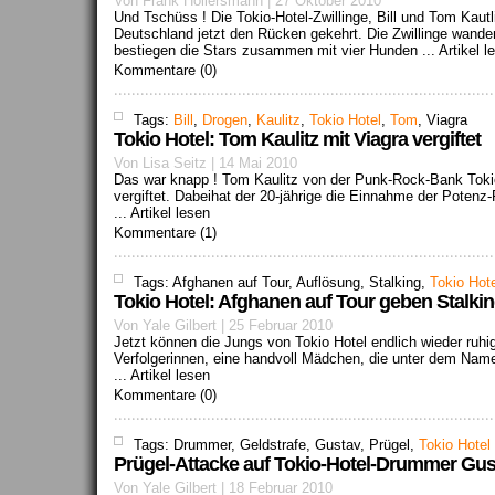
Von Frank Hollersmann | 27 Oktober 2010
Und Tschüss ! Die Tokio-Hotel-Zwillinge, Bill und Tom Kautl
Deutschland jetzt den Rücken gekehrt. Die Zwillinge wande
bestiegen die Stars zusammen mit vier Hunden ...
Artikel l
Kommentare (0)
Tags:
Bill
,
Drogen
,
Kaulitz
,
Tokio Hotel
,
Tom
, Viagra
Tokio Hotel: Tom Kaulitz mit Viagra vergiftet
Von Lisa Seitz | 14 Mai 2010
Das war knapp ! Tom Kaulitz von der Punk-Rock-Bank Tokio
vergiftet. Dabeihat der 20-jährige die Einnahme der Potenz-
...
Artikel lesen
Kommentare (1)
Tags: Afghanen auf Tour, Auflösung, Stalking,
Tokio Hot
Tokio Hotel: Afghanen auf Tour geben Stalking
Von Yale Gilbert | 25 Februar 2010
Jetzt können die Jungs von Tokio Hotel endlich wieder ruhig
Verfolgerinnen, eine handvoll Mädchen, die unter dem Name
...
Artikel lesen
Kommentare (0)
Tags: Drummer, Geldstrafe, Gustav, Prügel,
Tokio Hotel
Prügel-Attacke auf Tokio-Hotel-Drummer Gust
Von Yale Gilbert | 18 Februar 2010