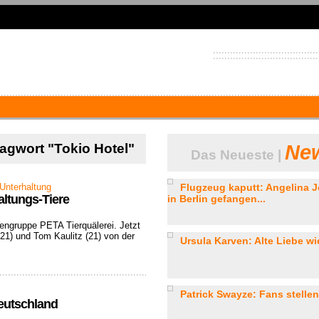
lagwort "Tokio Hotel"
New
Das Neueste |
Unterhaltung
Flugzeug kaputt: Angelina Jo
altungs-Tiere
in Berlin gefangen...
stengruppe PETA Tierquälerei. Jetzt
(21) und Tom Kaulitz (21) von der
Ursula Karven: Alte Liebe wie
Patrick Swayze: Fans stellen
Deutschland