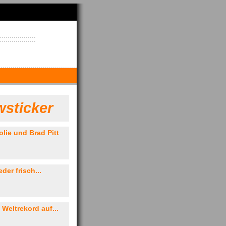
sticker
lie und Brad Pitt
der frisch...
 Weltrekord auf...