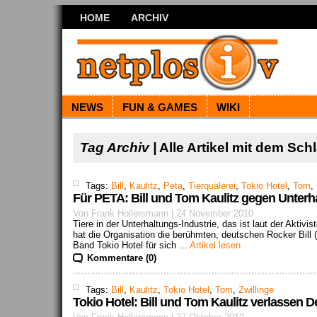
HOME
ARCHIV
NEWS
FUN & GAMES
WIKI
Tag Archiv |
Alle Artikel mit dem Sch
Tags:
Bill
,
Kaulitz
,
Peta
,
Tierquälerei
,
Tokio Hotel
,
Tom
,
Für PETA: Bill und Tom Kaulitz gegen Unterh
Von Frank Hollersmann | 24 November 2010
Tiere in der Unterhaltungs-Industrie, das ist laut der Aktivi
hat die Organisation die berühmten, deutschen Rocker Bill 
Band Tokio Hotel für sich ...
Artikel lesen
Kommentare (0)
Tags:
Bill
,
Kaulitz
,
Tokio Hotel
,
Tom
,
Zwillinge
Tokio Hotel: Bill und Tom Kaulitz verlassen 