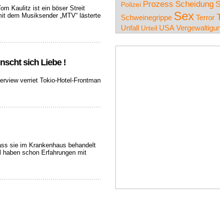
Prozess
Scheidung
S
Polizei
m Kaulitz ist ein böser Streit
Sex
w mit dem Musiksender „MTV“ lästerte
Schweinegrippe
Terror
Unfall
USA
Urteil
Vergewaltigu
nscht sich Liebe !
terview verriet Tokio-Hotel-Frontman
ass sie im Krankenhaus behandelt
l haben schon Erfahrungen mit