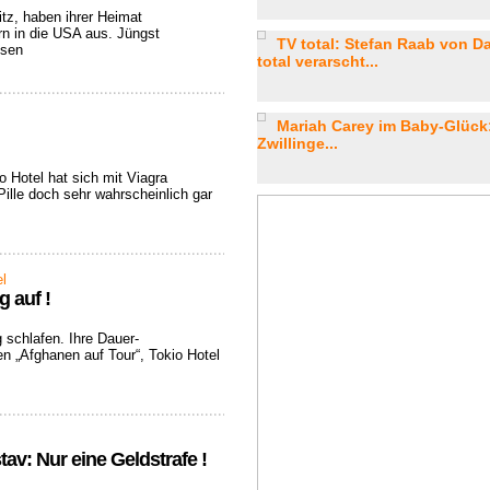
itz, haben ihrer Heimat
rn in die USA aus. Jüngst
TV total: Stefan Raab von D
esen
total verarscht...
Mariah Carey im Baby-Glück
Zwillinge...
 Hotel hat sich mit Viagra
Pille doch sehr wahrscheinlich gar
el
 auf !
 schlafen. Ihre Dauer-
n „Afghanen auf Tour“, Tokio Hotel
av: Nur eine Geldstrafe !