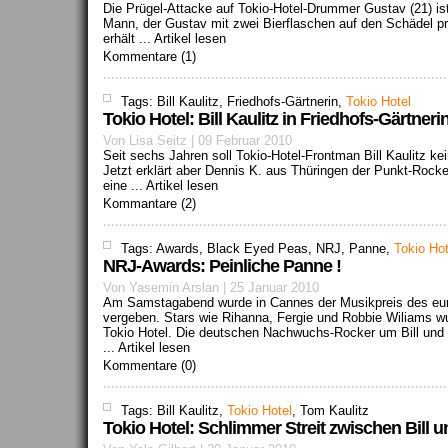
Die Prügel-Attacke auf Tokio-Hotel-Drummer Gustav (21) ist i
Mann, der Gustav mit zwei Bierflaschen auf den Schädel pr
erhält ...
Artikel lesen
Kommentare (1)
Tags: Bill Kaulitz, Friedhofs-Gärtnerin,
Tokio Hotel
Tokio Hotel: Bill Kaulitz in Friedhofs-Gärtner
Von Lisa Seitz | 09 Februar 2010
Seit sechs Jahren soll Tokio-Hotel-Frontman Bill Kaulitz k
Jetzt erklärt aber Dennis K. aus Thüringen der Punkt-Rocke
eine ...
Artikel lesen
Kommantare (2)
Tags: Awards, Black Eyed Peas, NRJ, Panne,
Tokio Hot
NRJ-Awards: Peinliche Panne !
Von Yasemin Arslan | 25 Januar 2010
Am Samstagabend wurde in Cannes der Musikpreis des eu
vergeben. Stars wie Rihanna, Fergie und Robbie Wiliams w
Tokio Hotel. Die deutschen Nachwuchs-Rocker um Bill und
...
Artikel lesen
Kommentare (0)
Tags: Bill Kaulitz,
Tokio Hotel
, Tom Kaulitz
Tokio Hotel: Schlimmer Streit zwischen Bill 