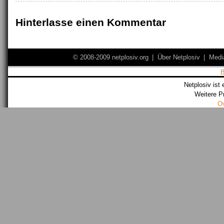
Hinterlasse einen Kommentar
© 2008-2009 netplosiv.org
|
Über Netplosiv
|
Medi
Netplosiv ist 
Weitere P
O