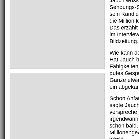
Jauch wuss
Sendungs-S
sein Kandid
die Million 
Das erzählt
im Interview
Bildzeitung.
Wie kann d
Hat Jauch h
Fähigkeiten,
gutes Gespü
Ganze etwa 
ein abgekar
Schon Anf
sagte Jauch
verspreche 
irgendwann,
schon bald,
Millioneng