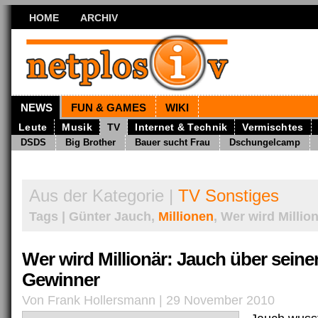
HOME
ARCHIV
NEWS
FUN & GAMES
WIKI
Leute
Musik
TV
Internet & Technik
Vermischtes
DSDS
Big Brother
Bauer sucht Frau
Dschungelcamp
Aus der Kategorie |
TV Sonstiges
Tags | Günter Jauch,
Millionen
, Wer wird Millio
Wer wird Millionär: Jauch über seine
Gewinner
Von Frank Hollersmann | 29 November 2010